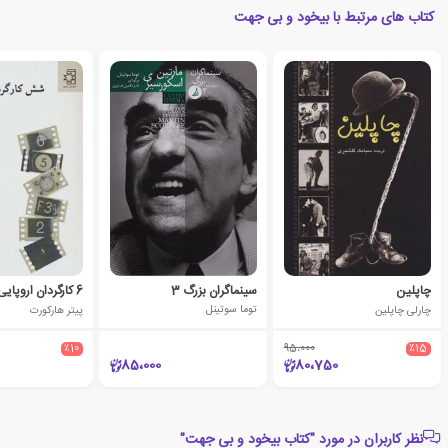
کتاب های مرتبط با بیخود و بی جهت
چاپلین
سینماگران بزرگ 3
6 کارگردان اروپایی
چارلی چاپلین
توما سوتینل
پیتر هارکورت
٪10
95،000
٪15
85،000
80،750
نظر کاربران در مورد "کتاب بیخود و بی جهت"