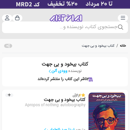
دسته‌بندی
ورود 
سبد خرید
جستجوی کتاب، نویسنده و...
خانه
/
کتاب بیخود و بی جهت
کتاب بیخود و بی جهت
نویسنده:
وودی آلن
2
ناشر این کتاب را منتشر کرده‌اند
4
از
4
رأی
کتاب بیخود و بی جهت
Apropos of nothing: autobiography
مترجم:
لیدا صدرالعلمایی