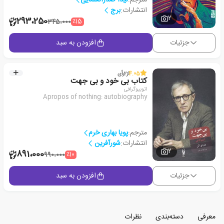
انتشارات:
برج
2
293،250
٪15
345،000
جزئیات
افزودن به سبد
4.05
از
2
رأی
کتاب بی خود و بی جهت
اتوبیوگرافی
Apropos of nothing: autobiography
مترجم:
پویا بهاری خرم
انتشارات:
شورآفرین
2
891،000
٪10
990،000
جزئیات
افزودن به سبد
معرفی
دسته‌بندی
نظرات