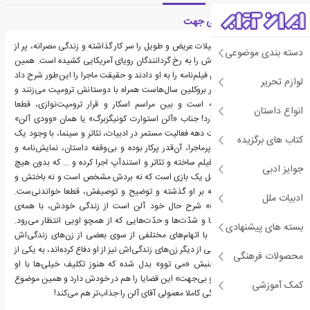
معرفی کتاب بیخود و بی جهت
بارها اسکار و تمام آن تشکیلات عریض و طویل را سر کار گذاشته و زندگی مصرانه، پر از
دسته بندی موضوعی
بالاپایین و عمیقا انسانی‌اش را به رخ گردانندگان رویای آمریکایی کشیده است. همین
اواخر بود که اسکار بهترین فیلم‌نامه را به او دادند و حقیقت ماجرا را این‌طور شرح داد
لوازم تحریر
که دوشنبه‌ها در کافه‌ای در بروکلین سال‌هاست همراه با دوستانش ترومپت می‌زنند و
مراسم اسکار هم دوشنبه است و بین مراسم اسکار و قرار ترومپت‌‎نوازی، قطعا
انواع داستان
ترومپت‌نوازی ارجحیت دارد! جناب «آلن استوارت کونیگزبرگ» یا همان «وودی آلن»
خودمان، در قریب به هفت دهه فعالیت مستمر در ادبیات، تئاتر و سینما، با وجود یک
کتاب های برگزیده
زندگی معمولی نه‌چندان پرماجرا، آن‌قدر پرکار بوده و بی‌وقفه داستان، نمایش‌نامه و
فیلم‌نامه نوشته و آن‌قدر فیلم ساخته و تئاتر و استندآپ اجرا کرده و ... که بدون هیچ
جوایز ادبی
ماجراجویی‌، زندگی‌اش مثل یک بازی است که نه بردش مشخص است و نه باختش و
به همین دلیل مرور آن‌چه بر او گذشته و توضیح و توصیفش، قطعا خواندنی‌ست.
ادبیات ملل
کتاب «بیخود و بی‌جهت» شرح حال خود آلن است از زندگی خودش، با همه‌ی
ریزبینی‌ها و نکته‌سنجی‌ها و شدّت‌ها و حدّت‌هایی که از همچو اویی انتظار می‌رود.
بسته های پیشنهادی
وودی آلن که سال‌هاست با اتهام‌های مختلفی از سوی بعضی از زن‌های زندگی‌اش
روبرو شده و در مقابل بعضی از دیگر زن‌های زندگی‌اش نیز از او دفاع کرده‌اند، به یکی از
محصولات فرهنگی
نمونه‌های جالب بساط جنبش «می‌ توو» بدل شده که هنوز تکلیف خیلی‌ها با او
مشخص نیست! «بیخود و بی‌جهت» این قضایا را هم در خودش دارد و همین موضوع
کمک آموزشی
ماجراهای تمام‌نشدنی زندگی کاملا معمولی آقای آلن را جذاب‌تر هم می‌کند!