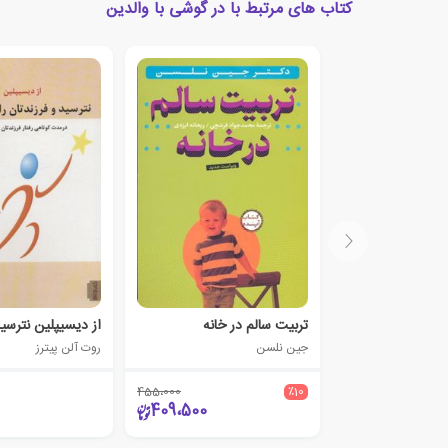
کتاب های مرتبط با در گوشی با والدین
تربیت سالم در خانه
جین نلسن
روت آلن پیترز
455،000
٪10
409،500