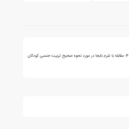
1- افزایش تعامل مثبت با کودک 2- راهکارهای کاربردی مقابله با دروغ گویی، خشم و بدزبانی فرزندان 3- راهبردهای موثر آموزش احساس مسئولیت 4- مقابله با شرم نابجا در مورد نحوه صحیح تربیت جنسی کودکان