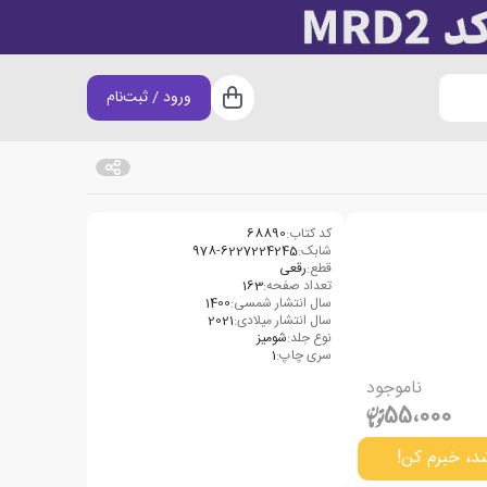
ورود / ثبت‌نام
سبد خرید
کد کتاب:
68890
شابک:
978-6227224245
قطع:
رقعی
تعداد صفحه:
163
سال انتشار شمسی:
1400
سال انتشار میلادی:
2021
نوع جلد:
شومیز
سری چاپ:
1
ناموجود
55،000
د، خبرم کن!