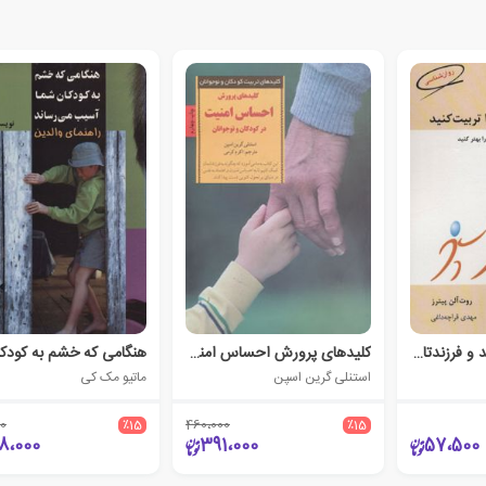
از دیسیپلین نترسید و فرزندتان را تربیت کنید
کلیدهای پرورش احساس امنیت در کودکان و نوجوانان
استنلی گرین اسپن
ماتیو مک کی
0
٪15
460،000
٪15
8،000
391،000
57،500