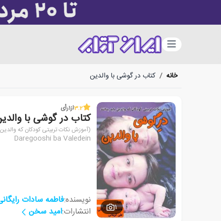
دسته‌بندی
خانه
/
کتاب در گوشی با والدین
3.2
از
1
رأی
کتاب در گوشی با والدی
(آموزش نکات تربیتی کودکان که والدین ب
Daregooshi ba Valedein
نویسنده:
فاطمه سادات رایگانی
1
انتشارات:
امید سخن