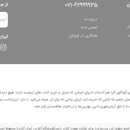
ن
از ج
021-62999935
درباره ما
ل
تماس با ما
همکاری در فروش
ایران
وناگون گرد هم آمده‌اند تا برای کسانی که تمایل به خرید کتاب های ارزشمند دارند، هیچ دغدغه
 باشید که کتابی که خریده اید، ارزش زمانی که برای آن صرف می‌کنید را دارد. ایران‌کتاب، رس
ا با خلق آرمان‌شهری ادبی، بهترین‌ها را در اختیار علاقه‌مندان قرار دهد.
مام حقوق این وب‌سایت برای شرکت هفت کتاب رایبد(فروشگاه آنلاین ایران کتاب) محفوظ اس