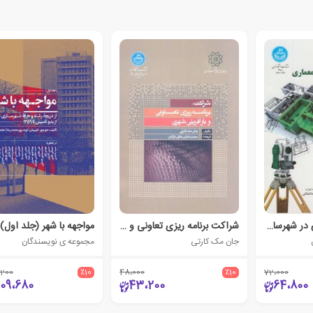
کاربرد نقشه برداری در شهرسازی و معماری
شراکت برنامه ریزی تعاونی و بازآفرینی شهری
مواجهه با شهر (جلد اول)
جان مک کارتی
مجموعه ی نویسندگان
،200
٪10
48،000
٪10
72،000
209،680
43،200
64،800