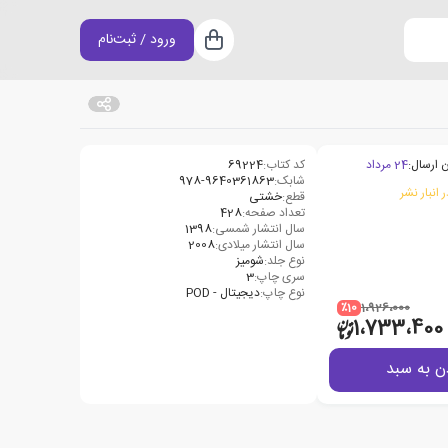
ورود / ثبت‌نام
سبد خرید
 ارسال:
24 مرداد
کد کتاب:
69224
شابک:
978-9640361863
 انبار نشر
قطع:
خشتی
تعداد صفحه:
428
سال انتشار شمسی:
1398
سال انتشار میلادی:
2008
نوع جلد:
شومیز
سری چاپ:
3
نوع چاپ:
دیجیتال - POD
٪10
1،926،000
1،733،400
ن به سبد