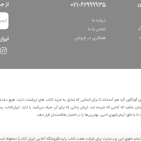
ن
از ج
021-62999935
درباره ما
ل
تماس با ما
همکاری در فروش
ایران
وناگون گرد هم آمده‌اند تا برای کسانی که تمایل به خرید کتاب های ارزشمند دارند، هیچ دغدغه
 باشید که کتابی که خریده اید، ارزش زمانی که برای آن صرف می‌کنید را دارد. ایران‌کتاب، رس
ا با خلق آرمان‌شهری ادبی، بهترین‌ها را در اختیار علاقه‌مندان قرار دهد.
مام حقوق این وب‌سایت برای شرکت هفت کتاب رایبد(فروشگاه آنلاین ایران کتاب) محفوظ اس