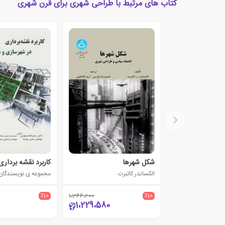
کتاب های مرتبط با طراحی شهری برای قرن شهری
شکل شهرها
الکساندر کاتبرت
مجموعه ی نویسندگان
٪10
1،366،200
٪10
1،229،580