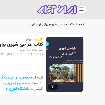
دسته‌بندی
خانه
/
کتاب طراحی شهری برای قرن شهری
3.25
از
2
رأی
کتاب طراحی شهری برا
مکان سازی برای مردم
Design for an Urban Century
نویسنده:
مجموعه ی نویسندگا
مترجم:
سیدحسین بحرینی
1
انتشارات:
دانشگاه تهران