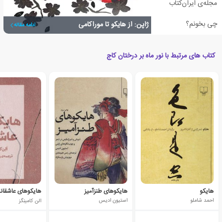
مجله‌ی ایران‌کتاب
چی بخونم؟
آفتاب بی غروب ادبیات ژاپن: از هایکو تا موراکامی
ادامه مقاله
کتاب های مرتبط با نور ماه بر درختان کاج
هایکو
هایکوهای طنزآمیز
هایکوهای عاشقان
احمد شاملو
استیون ادیس
الن کامینگز