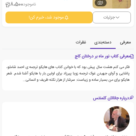
1
8،500
ناموجود
جزئیات
موجود شد، خبرم کن!
معرفی
دسته‌بندی
نظرات
معرفی کتاب نور ماه بر درختان کاج
فکر می کنم هشت سال پیش بود که با خوانن کتاب های هایکو ترجمه ی احمد شاملو،
پاشایی و آوای جهیدن غوک ترجمه زویا پیرزاد برای اولین بار با هایکو آشنا شدم. شعر
هایکو برای من بسیار ساده و زیباست. سرشار از هزار نکته ظریف و انسانی...
درباره جاناتان کلمنتس