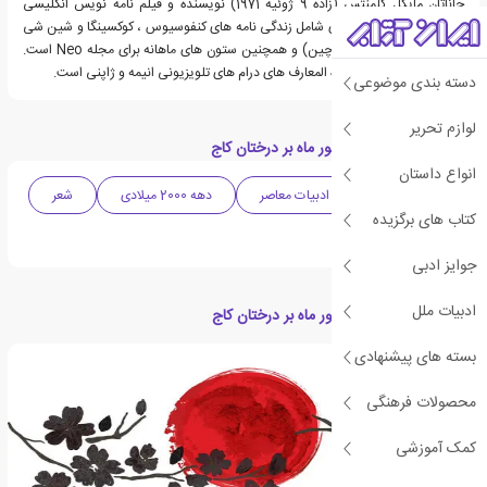
جاناتان مایکل کلمنتس (زاده 9 ژوئیه 1971) نویسنده و فیلم نامه نویس انگلیسی
است. آثار غیر داستانی وی شامل زندگی نامه های کنفوسیوس ، کوکسینگا و شین شی
هوانگدی (اولین امپراتور چین) و همچنین ستون های ماهانه برای مجله Neo است.
او همچنین نویسنده دائره المعارف های درام های تلویزیونی انیمه و ژاپنی است.
دسته بندی موضوعی
لوازم تحریر
دسته بندی های کتاب نور ماه بر درختان کاج
انواع داستان
ادبیات ژاپن
ادبیات معاصر
دهه 2000 میلادی
شعر
کتاب های برگزیده
شعر معاصر
جوایز ادبی
ادبیات ملل
مقالات مرتبط با کتاب نور ماه بر درختان کاج
بسته های پیشنهادی
محصولات فرهنگی
کمک آموزشی