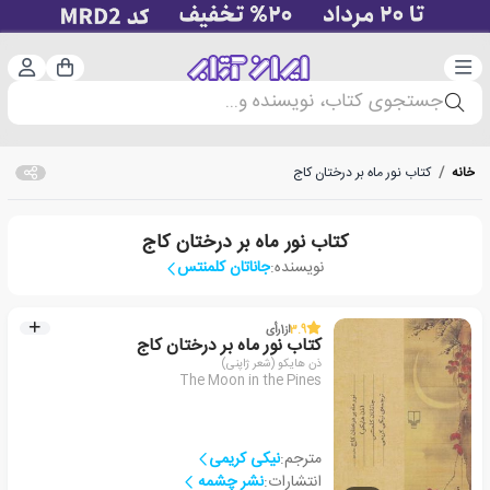
دسته‌بندی
ورود 
سبد خرید
جستجوی کتاب، نویسنده و...
خانه
/
کتاب نور ماه بر درختان کاج
کتاب نور ماه بر درختان کاج
نویسنده:
جاناتان کلمنتس
3.9
از
1
رأی
کتاب نور ماه بر درختان کاج
ذن هایکو (شعر ژاپنی)
The Moon in the Pines
مترجم:
نیکی کریمی
انتشارات:
نشر چشمه