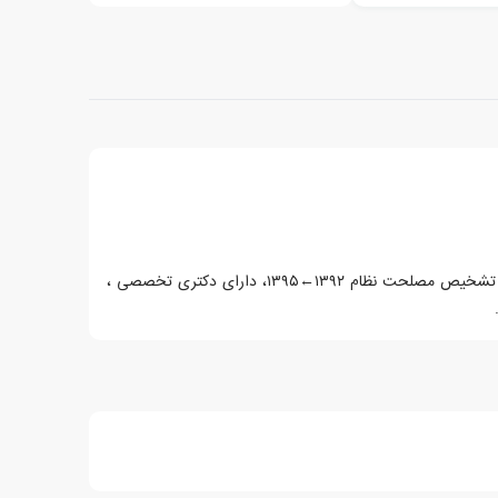
بهادر زارعی متولد سال 1345، استادیار دانشکده جغرافیا، جغرافیای سیاسی، عضو کمیته سیاست داخلی کمیسیون سیاسی دفاعی و امنیتی مجمع تشخیص مصلحت نظام ۱۳۹۲←۱۳۹۵، دارای دکتری تخصصی ،