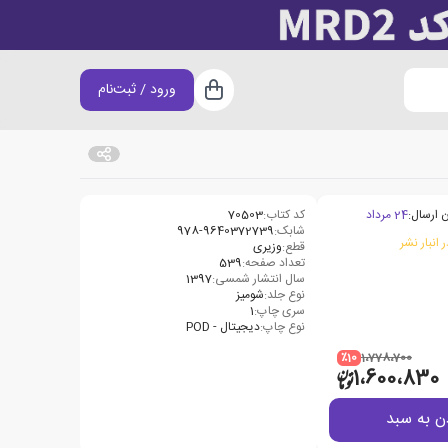
ورود / ثبت‌نام
سبد خرید
 ارسال:
24 مرداد
کد کتاب:
70503
شابک:
978-9640372739
 انبار نشر
قطع:
وزیری
تعداد صفحه:
539
سال انتشار شمسی:
1397
نوع جلد:
شومیز
سری چاپ:
1
نوع چاپ:
دیجیتال - POD
٪10
1،778،700
1،600،830
ن به سبد