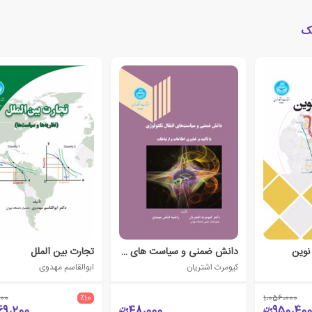
یک
 نوین
دانش ضمنی و سیاست های انتقال تکنولوژی
تجارت بین الملل
کیومرث اشتریان
ابوالقاسم مهدوی
000
٪10
1،056،000
69،200
48،000
950،400