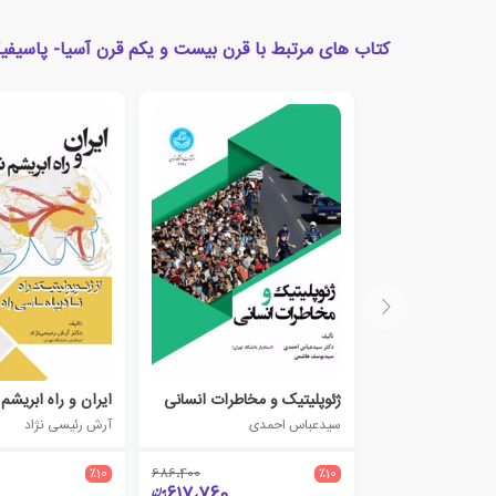
کتاب های مرتبط با قرن بیست و یکم قرن آسیا- پاسیف
ژئوپلیتیک و مخاطرات انسانی
ایران و راه ابریشم
سیدعباس احمدی
آرش رئیسی نژاد
٪10
686،400
٪10
617،760