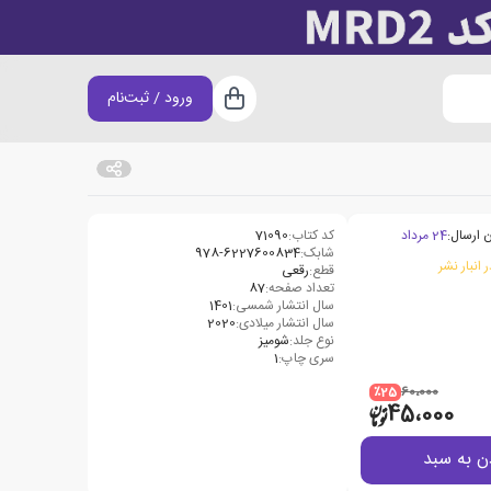
ورود / ثبت‌نام
سبد خرید
 ارسال:
24 مرداد
کد کتاب:
71090
شابک:
978-6227600834
 انبار نشر
قطع:
رقعی
تعداد صفحه:
87
سال انتشار شمسی:
1401
سال انتشار میلادی:
2020
نوع جلد:
شومیز
سری چاپ:
1
٪25
60،000
45،000
ن به سبد