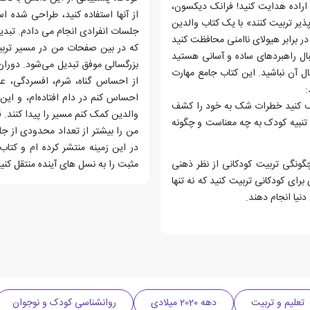
اراده هدایت کنید! فرانک دیکسون،
از آنها استفاده کنید، طراحی شده ا
ذیر تربیت کنند» با یک کتاب والدین
جلسات انفرادی انجام می دادم. تبد
در برابر هیولای ناامنی محافظت کنید
که در بین صفحات من در مسیر تربیت
بال راهبردهای ساده و آسانی هستید
بزرگسالی موفق تبدیل می‌شود. دورا
ال آن نباشید. این کتاب جامع مهارت
از احساس گناه، شرم، افسردگی، 
:
احساس کنم در دام افتاده‌ام، و این
کشف کنید خطرات شک به خود را کشف
والدین کمک کنم مسیر را پیدا کنند. ق
 تنبیه کودک به چه معناست و چگونه
من را بیشتر از تعداد محدودی از ج
در این زمینه منتشر کرده ام و کتاب
گونگی تربیت کودکانی از نظر ذهنی
مثبت را به نسل های آینده منتقل کنی
رای کودکانی تربیت کنید که نه تنها
دنیا انجام دهند.
تعلیم و تربیت
دهه 2020 میلادی
روانشناسی کودک و نوجوان