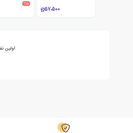
٪15
57،500
اولین نف