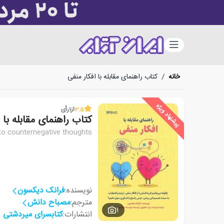
دسته‌بندی
خانه
/
کتاب راهنمای مقابله با افکار منفی
پیشنهاد ویژه
3.5
از
1
رأی
کتاب راهنمای مقابله با 
to counternegative thoughts
نویسنده:
فرانک دیکسون
مترجم:
مصباح دانش
1
انتشارات:
کتابسرای میردشتی