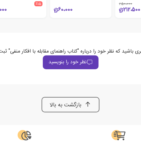
٪15
250،000
000
60،000
212،500
ری باشید که نظر خود را درباره "کتاب راهنمای مقابله با افکار منفی" ثبت
نظر خود را بنویسید
بازگشت به بالا