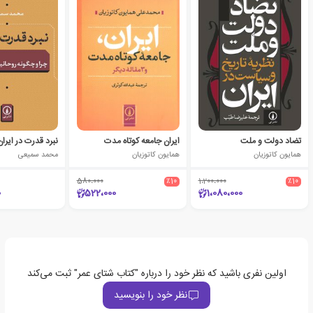
تضاد دولت و ملت
ایران جامعه کوتاه مدت
نبرد قدرت در ایران
همایون کاتوزیان
همایون کاتوزیان
محمد سمیعی
580،000
٪10
1،200،000
٪10
0
522،000
1،080،000
اولین نفری باشید که نظر خود را درباره "کتاب شتای عمر" ثبت می‌کند
نظر خود را بنویسید