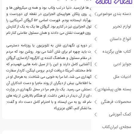
سرانجام زمان آزادی گروگان ها فرارسید. دنیا در تب وتاب بود و همه ی میکروفون ها و
دسته بندی موضوعی
دوربین ها به سمت ایران. روی پلکان هواپیمای الجزایری در نقطه ای دوردست و
حفاظت شده در فرودگاه مهرآباد ایستاده بودم. فهرست اسامی ۵۲ گروگان آمریکایی را
لوازم تحریر
در دست داشتم و یک مسئول الجزایری نیز در کنارم بود. گروگان ها یک به یک از کنارمان
رد می شدند و نام شان را روی فهرست نشان می دادند و همان مسئول علامتی کنار نام
انواع داستان
شان می زد.
مطلع نیستم گروگان ها در دوره ی نگهداری شان به تلویزیون یا روزنامه دسترسی
کتاب های برگزیده
داشتند یا نه. در این صورت باید چهره ام برای شان آشنا می بود. روشن بود که مردم
آمریکا با نام و مسئولیتم [در مقام مسئول و هماهنگ کننده ی کارگروه آزادسازی گروگان
جوایز ادبی
ها در دولت شهید رجایی] آشنایی کامل دارند و این را از سیل نامه هایی فهمیدم که
بعد از آزادی گروگان ها از نقاط مختلف آمریکا دریافت کردم. بروس لینگن، کاردار سفارت
ادبیات ملل
که در محل وزارت خارجه نگهداری می شد، اما مرا به خوبی می شناخت. به هرحال او در
شرایط بهتری بود و چه بسا اطلاعاتی بیش از دیگران از روند ماجرا و دست اندکاران آن
بسته های پیشنهادی
داشت و روزنمه هایی به دستش می رسید. یک بار هم مرا در محل نگهداری در وزارت
خارجه دیده و شاید خاطره ای از آن دیدار در ذهن داشت. او هنگام بالارفتن از پله های
محصولات فرهنگی
هواپیما و عبور از کنارم، تمام قد رو به من ایستاد و با احترام کامل دست داد و گفت:
«نمی دانم چطور باید از شما تشکر کنم، آقای عزیزی!»
کمک آموزشی
درباره احمد عزیزی
مجله‌ی ایران‌کتاب