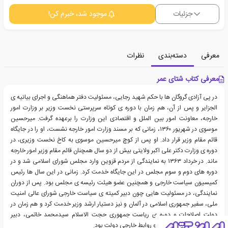
جزئیات
موجود شد، خبرم کن!
معرفی
دسته‌بندی
نظرات
معرفی کتاب شتای عمر
در پی آزادی گروگان ها با حکم شهید رجایی، مسئولیت دفتر هماهنگی و اجرای بیانیه ی
الجزایر و پس از آن، هم زمان با دوره ی کوتاه سرپرستی نخست وزیر بر وزارت امور
خارجه، معاونت امور بین الملل و اقتصادی این وزارت را برعهده گرفت. میرحسین
موسوی در شهریور ۱۳۶۰، زمانی که بر مسند وزارت امور خارجه نشست، او را در جایگاه
قائم مقام وزیر قرار داد. او پس از کوچ میرحسین موسوی به کاخ نخست وزیری، در
دوره ی وزارت دکتر علی اکبر ولایتی بیش از دو سال همچنان قائم مقام وزیر امور خارجه
ماند. در خرداد ۱۳۶۳ به نمایندگی از مردم قزوین وارد مجلس شورای اسلامی شد و در
دوره های دوم و سوم مجلس در این جایگاه خدمت کرد. زمانی در این سال ها رئیس
کمیسیون سیاست خارجی و همچنین عضو هیئت رئیسه ی مجلس بود. پس از دوران
نمایندگی، در مسئولیت هایی چون دبیر کمیته ی سیاست خارجی شورای عالی امنیت
ملی، سفیر جمهوری اسلامی در آلمان و نیز دستیار ارشد وزیر خدمت کرد و هم زمان در
دولت اصلاحات و دوره ی ریاست جمهوری حجت الاسلام سیدمحمد خاتمی، دبیر
کمیسیون ویژه ی امنیتی و روابط خارجی دولت بود.