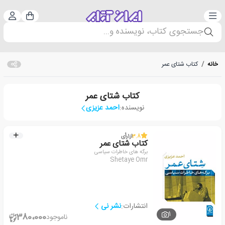
دسته‌بندی
ورود 
سبد خرید
جستجوی کتاب، نویسنده و...
خانه
/
کتاب شتای عمر
کتاب شتای عمر
نویسنده:
احمد عزیزی
3.8
از
1
رأی
کتاب شتای عمر
برگه های خاطرات سیاسی
Shetaye Omr
انتشارات:
نشر نی
1
380،000
ناموجود