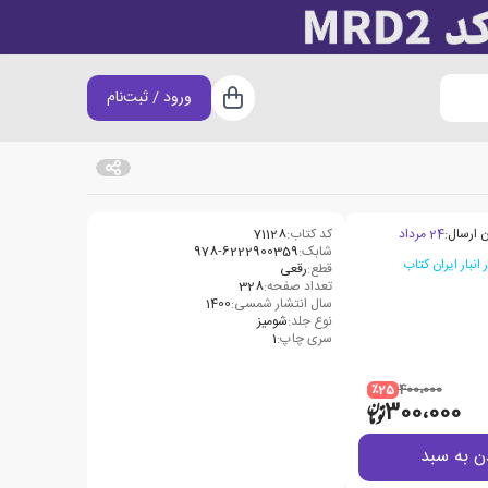
ورود / ثبت‌نام
سبد خرید
 ارسال:
24 مرداد
کد کتاب:
71128
شابک:
978-6222900359
قطع:
رقعی
تعداد صفحه:
328
سال انتشار شمسی:
1400
نوع جلد:
شومیز
سری چاپ:
1
٪25
400،000
300،000
ن به سبد