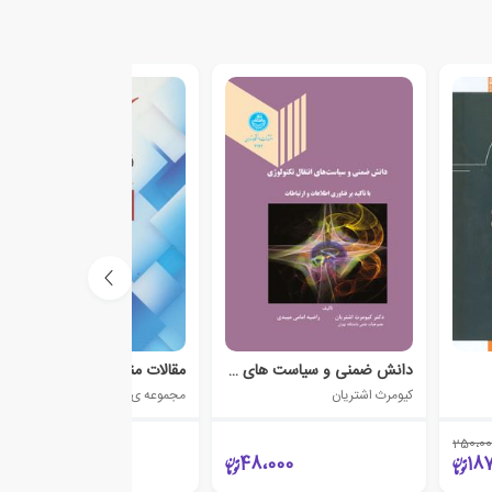
دانش ضمنی و سیاست های انتقال تکنولوژی
مقالات منتخب در سیاست گذاری فناوری های نو ظهور
کیومرث اشتریان
مجموعه ی نویسندگان
250،00
35،000
48،000
18