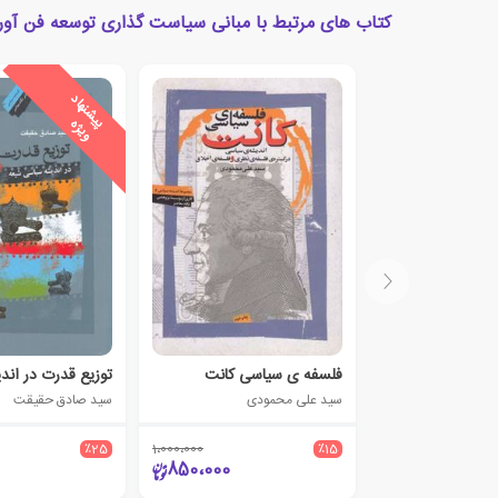
کتاب های مرتبط با مبانی سیاست گذاری توسعه فن آور
ی
ش
ن
ه
ا
د
و
ی
ژ
پ
ه
فلسفه ی سیاسی کانت
سید علی محمودی
سید صادق حقیقت
٪25
1،000،000
٪15
850،000