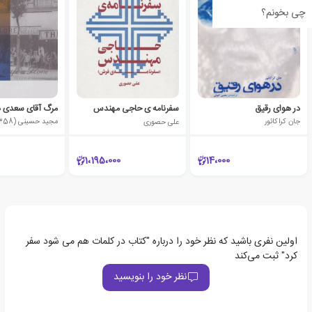
چی بخونم؟
در هوای رقیق
سفرنامه ی حاجی مهندس
مرگ آقای سعدی د
جان کراکائور
علی حصوری
مجید حسینی (1358)
1،195،000
14،000
اولین نفری باشید که نظر خود را درباره "کتاب در کلمات هم می شود سفر
کرد" ثبت می‌کند
نظر خود را بنویسید