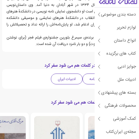
است. اصغر عبداللهی سال ۱۳۳۴ در شهر آبادان به دنیا آمد. وی داستان‌نویس
وفیلمنامه‌نویس و کارگردان است او دانشجوی نمایش نامه نویسی در دانشکدهٔ هنرهای
دسته بندی موضوعی
دراماتیک بود که بعد از انقلاب در دانشکدهٔ هنرهای نمایشی و موسیقی دانشکده
هنرهای زیبای دانشگاه تهران ادغام شد، او پایان‌نامه‌اش را ارائه نداد و تحصیلاتش را
لوازم تحریر
ناتمام رها کرد.
عبداللهی تا کنون یک بار برنده‌ی سیمرغ بلورین جشنواره‌ی فیلم فجر (برای نوشتن
انواع داستان
فیلمنامه‌ی فیلم خانه‌ی خلوت) و دو بار نامزد دریافت آن شده است.
کتاب های برگزیده
دسته بندی های کتاب در کلمات هم می شود سفر کرد
جوایز ادبی
ادبیات ملل
تاریخی
سفرنامه
ادبیات ایران
بسته های پیشنهادی
کتاب های مرتبط با در کلمات هم می شود سفر کرد
محصولات فرهنگی
کمک آموزشی
مجله‌ی ایران‌کتاب