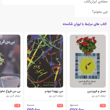
مجله‌ی ایران‌کتاب
چی بخونم؟
کتاب های مرتبط با لیوان شکسته
عسل و فروردین
من یهودا نبودم
بی من فروغ نخوا
نیلوفر لاری پور
نیلوفر لاری پور
نیلوفر لاری پور
٪15
70،000
٪15
150،000
٪15
59،500
127،500