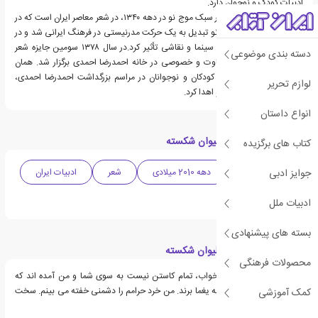
ادبیات کودک و نوجوان دارد.
احمدرضا احمدی بنیان‌گدار سبک موج نو در دهه ۱۳۴۰، در شعر معاصر ایران است که در
نیمهٔ دوم این دهه، موج نو تبدیل به یک حرکت مدرنیستی در فرهنگ ایرانی شد و در
داستان، نمایشنامه، تئاتر، سینما و نقاشی تأثیر کرد.در سال ۱۳۷۸ سومین جایزه شعر
دسته بندی موضوعی
خبرنگاران با مراسمی متفاوت و خصوصی در خانه احمدرضا احمدی برگزار شد. همان
سال کانون پرورش فکری کودکان و نوجوانان در مراسم بزرگداشت احمدرضا احمدی،
لوازم تحریر
تندیس مداد پرنده را به او اهدا کرد.
انواع داستان
دسته بندی های کتاب لیوان شکسته
کتاب های برگزیده
جوایز ادبی
ادبیات معاصر
دهه 2010 میلادی
شعر
ادبیات ایران
شعر نو
ادبیات ملل
بسته های پیشنهادی
قسمت هایی از کتاب لیوان شکسته
محصولات فرهنگی
چون ندانند برهنگی خواب، تمام کاستن نیست به سوی شما و من آمده اند که
حدیث نهان مرا یا شما را به یغما برند. من خرد حرامم را دشمنی خفته می بینم. سخت
کمک آموزشی
است