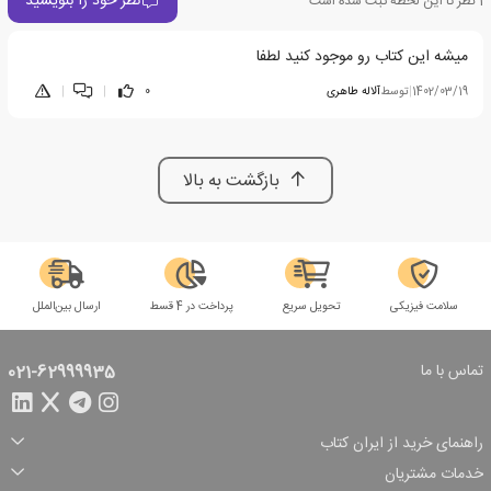
نظر خود را بنویسید
1
نظر تا این لحظه ثبت شده است
میشه این کتاب رو موجود کنید لطفا
1402/03/19
|
توسط
آلاله طاهری
0
|
|
بازگشت به بالا
سلامت فیزیکی
تحویل سریع
پرداخت در 4 قسط
ارسال بین‌الملل
تماس با ما
021-62999935
راهنمای خرید از ایران کتاب
ثبت سفارش
شیوه پرداخت
خدمات مشتریان
تخفیف‌های خرید
شرایط ارسال سفارش