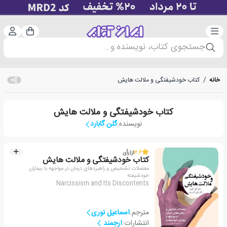
دسته‌بندی
ورود 
سبد خرید
جستجوی کتاب، نویسنده و...
خانه
/
کتاب خودشیفتگی و ملالت هایش
کتاب خودشیفتگی و ملالت هایش
نویسنده:
گلن گابارد
3.6
از
1
رأی
کتاب خودشیفتگی و ملالت هایش
معضلات تشخیص و راهبردهای درمان در مواجهه با بیماران
خودشیفته
Narcissism and Its Discontents
مترجم:
اسماعیل نوری
انتشارات:
ارجمند