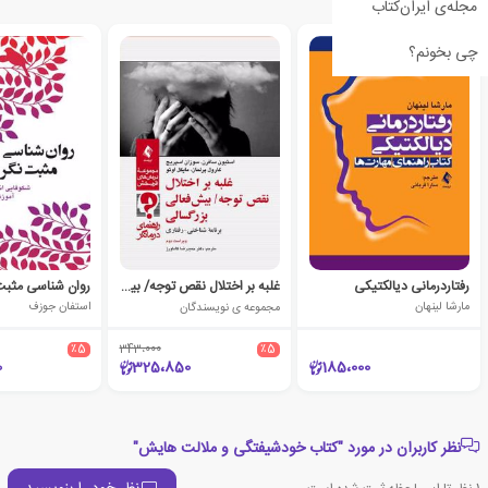
مجله‌ی ایران‌کتاب
چی بخونم؟
رفتاردرمانی دیالکتیکی
غلبه بر اختلال نقص توجه/ بیش فعالی بزرگسالی (راهنمای درمانگر)
مارشا لینهان
مجموعه ی نویسندگان
استفان جوزف
٪5
343،000
٪5
0
325،850
185،000
نظر کاربران در مورد "کتاب خودشیفتگی و ملالت هایش"