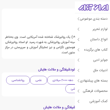
درباره گلن گابارد
دسته بندی موضوعی
لوازم تحریر
گلن اونز گابارد (متولد ۱۹۴۹) یک روانپزشک شناخته شده آمریکایی است. وی به‌خاطر
انواع داستان
نوشتن متون حرفه‌ای در زمینه آموزش روانپزشکی به شهرت رسید. او استاد روانپزشکی
در کالج پزشکی بیلور در هوستون تگزاس و نیز تحلیلگر آموزش و سرپرستی در مرکز
کتاب های برگزیده
مطالعات روانکاوی در هیوستون است.
جوایز ادبی
دسته بندی های کتاب خودشیفتگی و ملالت هایش
ادبیات ملل
بسته های پیشنهادی
ادبیات آمریکا
دهه 2000 میلادی
علمی
روانشناسی
سلامت
آموزشی
محصولات فرهنگی
کمک آموزشی
کتاب های مرتبط با خودشیفتگی و ملالت هایش