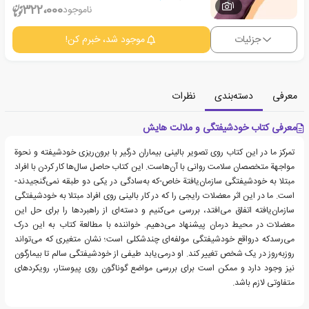
1
322،000
ناموجود
جزئیات
موجود شد، خبرم کن!
معرفی
دسته‌بندی
نظرات
معرفی کتاب خودشیفتگی و ملالت هایش
تمرکز ما در این کتاب روی تصویر بالینی بیماران درگیر با برون‌ریزی خودشیفته و نحوة
مواجهة متخصصان سلامت روانی با آن‌هاست. این کتاب حاصل سال‌ها کار کردن با افراد
مبتلا به خودشیفتگی سازمان‌یافتة خاص-که به‌سادگی در یکی دو طبقه نمی‌گنجیدند-
است. ما در این اثر معضلات رایجی را که در کار بالینی روی افراد مبتلا به خودشیفتگی
سازمان‌یافته اتفاق می‌افتد، بررسی می‌کنیم و دسته‌ای از راهبردها را برای حل این
معضلات در محیط درمان پیشنهاد می‌دهیم. خواننده با مطالعة کتاب به این درک
می‌رسدکه درواقع خودشیفتگی مولفه‌ای چندشکلی است؛ نشان متغیری که می‌تواند
روزبه‌روز در یک شخص تغییر کند. او درمی‌یابد طیفی از خودشیفتگی سالم تا بیمارگون
نیز وجود دارد و ممکن است برای بررسی مواضع گوناگون روی پیوستار، رویکردهای
متفاوتی لازم باشد.