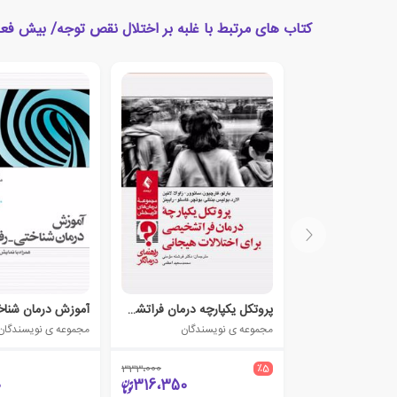
کتاب های مرتبط با غلبه بر اختلال نقص توجه/ بیش فعال
پروتکل یکپارچه درمان فراتشخیصی برای اختلالات هیجانی
آموزش درمان شناخ
مجموعه ی نویسندگان
مجموعه ی نویسندگان
333،000
٪5
0
316،350