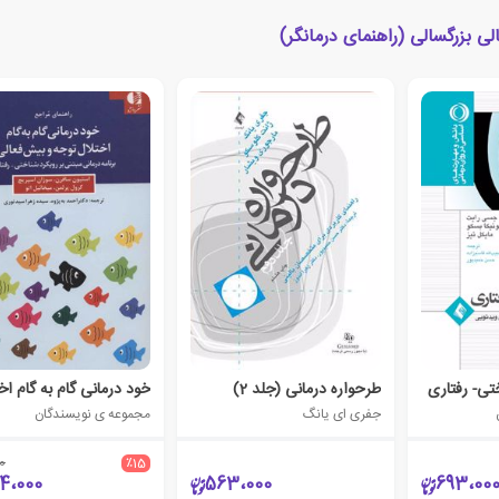
ی بزرگسالی (راهنمای درمانگر)
تی- رفتاری
طرحواره درمانی (جلد 2)
جفری ای یانگ
مجموعه ی نویسندگان
0
٪15
4،000
563،000
693،00