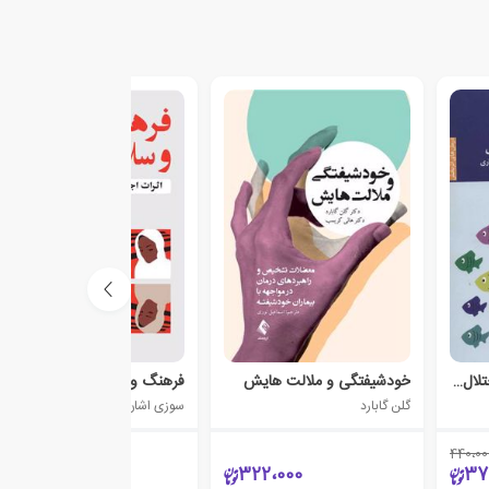
خود درمانی گام به گام اختلال توجه و بیش فعالی
خودشیفتگی و ملالت هایش
فرهنگ و سلامت روانی
گلن گابارد
سوزی اشان
440،00
620،000
322،000
37