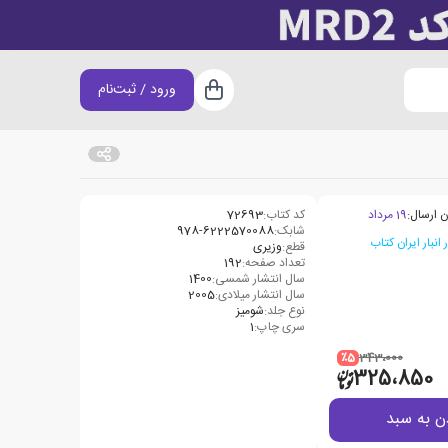
ورود / ثبت‌نام
سبد خرید
ن ارسال:
19 مرداد
کد کتاب:
72693
شابک:
978-6222570088
قطع:
وزیری
تعداد صفحه:
192
سال انتشار شمسی:
1400
سال انتشار میلادی:
2005
نوع جلد:
شومیز
سری چاپ:
1
٪5
343،000
325،850
ن به سبد