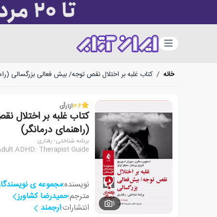
دسته‌بندی
خانه
/
کتاب غلبه بر اختلال نقص توجه/ بیش فعالی بزرگسالی (راه
3.6
از
1
رأی
کتاب غلبه بر اختلال نق
(راهنمای درمانگر)
برنامه شناختی- رفتاری
Adult ADHD: Therapist Guide
نویسنده:
مجموعه ی نویسندگا
مترجم:
حمیدرضا کشاورز
1
انتشارات:
ارجمند