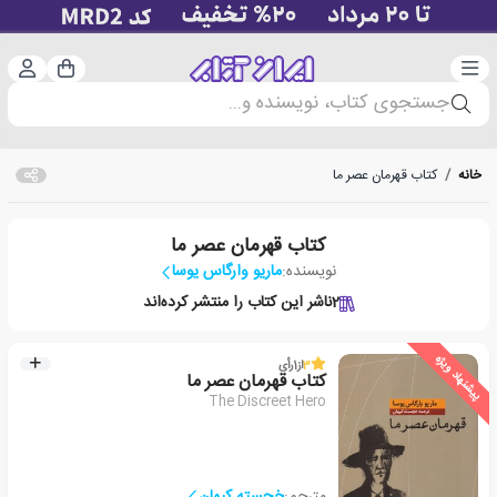
دسته‌بندی
ورود 
سبد خرید
جستجوی کتاب، نویسنده و...
خانه
/
کتاب قهرمان عصر ما
کتاب قهرمان عصر ما
نویسنده:
ماریو وارگاس یوسا
2
ناشر این کتاب را منتشر کرده‌اند
پیشنهاد ویژه
3
از
1
رأی
کتاب قهرمان عصر ما
The Discreet Hero
مترجم:
خجسته کیهان