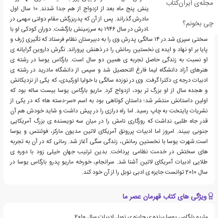
مجله‌ی ایران‌کتاب
پدر و مادرش بود و والدینش پنج ماه بعد از ازدواج از هم جدا شدند. ۱۰ سال اول
زندگیش را در بولیوی و با مادرش گذراند. پس از آن که پدربزرگش مقام دولتی مهمی در
چی بخونم؟
پرو به دست آورد، همراه مادرش در سال ۱۹۴۶ به سرزمینش بازگشت. دوران کودکی او با
سختی سپری شد.در ۱۴ سالگی پدرش وی را به دبیرستان نظام فرستاد که تأثیری ژرف و
پایا بر او نهاد و ایده ی نخستین رمانش را در ذهنش پروراند. نگرش داروین گرایانه ی
او نسبت به زندگی حاصل تجربه ی همین دو سال است. بارگاس یوسا در رشته ی
هنرهای آزاد دانشگاه لیما فارغ التحصیل شد و سپس از دانشگاه مادرید در رشته ی
ادبیات درجه ی دکترا گرفت. وی در نوزده سالگی با خولیا اورکیدی، که یکی از نزدیکانش
و هجده سال از او بزرگ تر بود، ازدواج کرد. ماریو بارگاس یوسا بیست ساله بود که
اولین داستانش منتشر شد؛ داستان کوتاهی بود به اسم «سر-دسته ها» که در یکی از
نشریات پایتخت به چاپ رسید. اما راه درازی را در پیش داشت و شاید خودش هم آن
قدر جاه طلبی نداشت که روزگاری نامش را در میان سه نویسنده ی بزرگ آمریکایی
جنوبی ببیند. امروز اما ادبیات پررونق آمریکای لاتین مدیون مارکز، فوئنتس و یوسا
است.شهرت یوسا با نخستین رمانش، زندگی سگی آغاز شد. رمانی که در آن به تجربه
های سختش در خدمت نظامی پرداخت. بدین ترتیب جهان خیلی زود با دوره ی
طلایی ادبیات آمریکای لاتین آشنا شد. سرانجام، خورخه ماریو پدرو بارگاس یوسا در
سال 2010 توانست جایزه ی ادبی نوبل را از آن خود کند.
ویژگی های کتاب قهرمان عصر ما
ماریو بارگاس یوسا برنده ی جایزه ی نوبل ادبیات سال 2010