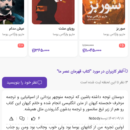
سور بز
رویای سلت
عیش مدام
ماریو وارگاس یوسا
ماریو وارگاس یوسا
ماریو وارگاس یوسا
٪10
1،100،000
٪5
365،000
1،045،000
نظر کاربران در مورد "کتاب قهرمان عصر ما"
نظر خود را بنویسید
3
نظر تا این لحظه ثبت شده است
دوستان توجه داشته باشین که ترجمه منوچهر یزدانی از اسپانیایی و ترجمه
مزخرف خجسته کیهان از متن انگلیسی انجام شده و خانم کیهان این کتاب
رو هم از زیر تیغ سانسور و ترجمه بدشون گذروندن مثل همیشه.
1403/09/18
|
توسط
Nobody
4
|
|
اولین تجربه من از کتابهای یوسا بود ولی خوب وجالب بود ومن رو جذب