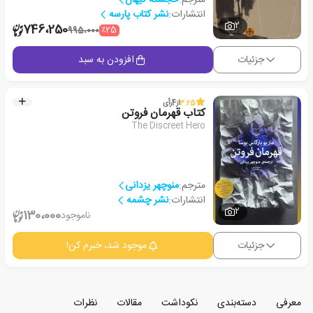
انتشارات:
نشر کتاب پارسه
2
746،250
٪25
995،000
جزئیات
افزودن به سبد
3.25
از
4
رأی
کتاب قهرمان فروتن
The Discreet Hero
مترجم:
منوچهر یزدانی
انتشارات:
نشر چشمه
2
130،000
ناموجود
جزئیات
موجود شد، خبرم کن!
معرفی
دسته‌بندی
نکوداشت
مقالات
نظرات