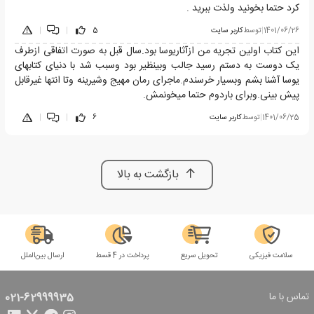
کرد حتما بخونید ولذت ببرید .
1401/06/26
|
توسط
کاربر سایت
5
|
|
این کتاب اولین تجریه من ازآثاریوسا بود.سال قبل به صورت اتفاقی ازطرف
یک دوست به دستم رسید جالب وبینظیر بود وسبب شد با دنیای کتابهای
یوسا آشنا بشم وبسیار خرسندم.ماجرای رمان مهیج وشیرینه وتا انتها غیرقابل
پیش بینی.وبرای باردوم حتما میخونمش.
1401/06/25
|
توسط
کاربر سایت
6
|
|
بازگشت به بالا
سلامت فیزیکی
تحویل سریع
پرداخت در 4 قسط
ارسال بین‌الملل
تماس با ما
021-62999935