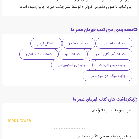
این کتاب با عنوان «قهرمان فروتن» توسط نشر چشمه نیز به چاپ رسیده است
دسته بندی های کتاب قهرمان عصر ما
ادبیات داستانی
ادبیات معاصر
داستان تریلر
ادبیات آمریکای لاتین
ادبیات پرو
دهه 2010 میلادی
جایزه نوبل ادبیات
جایزه ی استوریاس
جایزه میگل دو سروانتس
نکوداشت های کتاب قهرمان عصر ما
بامزه، خردمندانه و تأثیرگذار.
Book Browse
به طور پیوسته هیجان انگیز و جذاب.