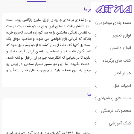
معرفی کتاب قهرمان عصر ما
کتاب قهرمان عصر ما، رمانی نوشته ی برنده ی جایزه ی نوبل، ماریو بارگاس یوسا است
دسته بندی موضوعی
که نخستین بار در سال 2013 انتشار یافت. داستان این رمان به دو شخصیت دوست
داشتنی می پردازد که دست تقدیر، زندگی هایشان را به هم گره زده است: تاجری خرده
لوازم تحریر
پا در پرو به نام فلیسیتو یاناکه که قربانی باج خواهی می شود؛ و صاحب موفق یک
شرکت بیمه در لیما به نام اسماعیل کاررا که نقشه ای می کشد تا از دو پسر تنبل خود که
انواع داستان
آرزوی مرگش را دارند، انتقام بگیرد. فلیسیتو و اسماعیل، طغیان گرانی آرام، دقیق و
بااحتیاط هستند که تلاش دارند تا در دنیایی که انگار همه چیز در آن از قبل نوشته شده،
کتاب های برگزیده
افسار سرنوشت خود را به دست بگیرند. اما این دو مسیر بسیار سختی در پیش رو
خواهند داشت و برای رسیدن به این هدف، باید از چارچوب های فعلی زندگی و
جوایز ادبی
پیرامون خود، فراتر روند.
ادبیات ملل
درباره ماریو وارگاس یوسا
بسته های پیشنهادی
محصولات فرهنگی
کمک آموزشی
ماریو بارگاس یوسا، در ۲۸ مارس سال ۱۹۳۶ در آرکیپای پرو به دنیا آمد. وی تنها فرزند