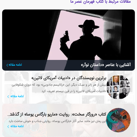
مقالات مرتبط با کتاب قهرمان عصر ما
آشنایی با عناصر «داستان نوآر»
ادامه مقاله
برترین نویسندگان در «ادبیات آمریکای لاتین»
بیش از هر ژانر و سبک دیگر، این «رئالیسم جادویی» بود که دوران شکوفایی
«ادبیات آمریکای لاتین» را در قرن بیستم تعریف کرد
ادامه مقاله
کتاب «روزگار سخت»: روایت «ماریو بارگاس یوسا» از گذشته ای ناآرام
این رمان نیز مانند سایر آثار «بارگاس یوسا»، روایتی جذاب و خوش ساخت دارد
ادامه مقاله