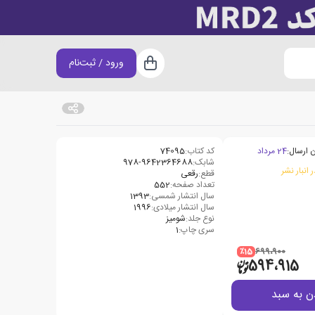
ورود / ثبت‌نام
سبد خرید
 ارسال:
24 مرداد
کد کتاب:
74095
شابک:
978-9642364688
 انبار نشر
قطع:
رقعی
تعداد صفحه:
552
سال انتشار شمسی:
1393
سال انتشار میلادی:
1996
نوع جلد:
شومیز
سری چاپ:
1
٪15
699،900
594،915
ن به سبد