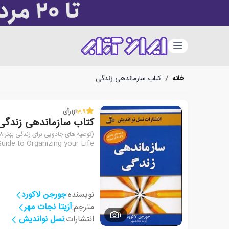
دسته‌بندی
خانه
/
کتاب سازماندهی زندگی
3.9
از
1
رأی
کتاب سازماندهی زندگی
(توصیه های جادویی برای زندگی بهتر 8)
uide to Organizing your Life
نویسنده:
جورجن لاکورد
مترجم:
آزیتا نجات مهر
1
انتشارات:
نسل نواندیش