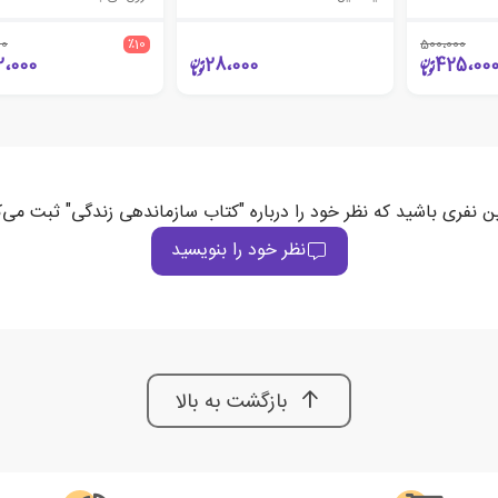
00
٪10
500،000
2،000
28،000
425،00
ین نفری باشید که نظر خود را درباره "کتاب سازماندهی زندگی" ثبت می‌ک
نظر خود را بنویسید
بازگشت به بالا