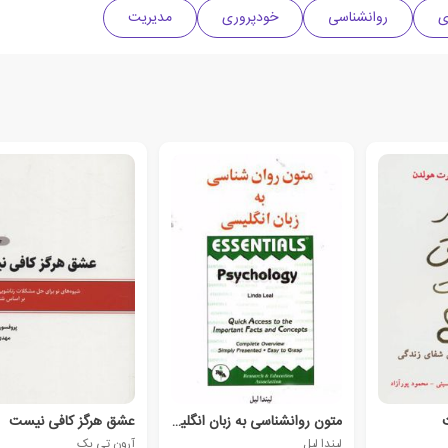
روانشناسی
خودپروری
مدیریت
متون روانشناسی به زبان انگلیسی
عشق هرگز کافی نیست
لیندا لیل
آرون تی بک