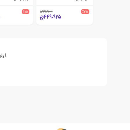
٪15
599،900
٪25
0
449،925
اول