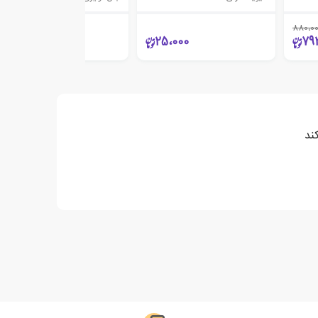
880،0
70،000
25،000
79
ند