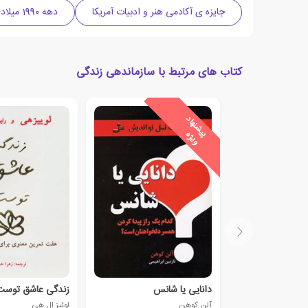
جایزه ی آکادمی هنر و ادبیات آمریکا
دهه 1990 میلادی
کتاب های مرتبط با سازماندهی زندگی
ی
ش
ن
ه
ا
د
و
ی
ژ
پ
ه
دانایی یا شانس
زندگی عاشق توست
آلن کوهن
لوئیز ال هی