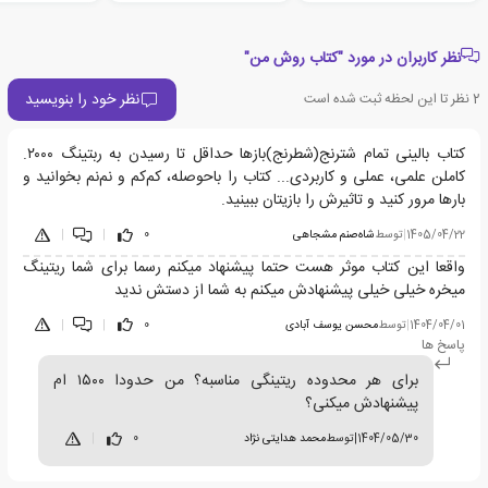
نظر کاربران در مورد "کتاب روش من"
نظر خود را بنویسید
2
نظر تا این لحظه ثبت شده است
کتاب بالینی تمام شترنج‌(شطرنج)بازها حداقل تا رسیدن به ربتینگ ۲۰۰۰.
کاملن علمی، عملی و کاربردی.‌‌.. کتاب را باحوصله، کم‌کم و نم‌نم بخوانید و
بارها مرور کنید و تاثیرش را بازیتان ببینید.
1405/04/22
|
توسط
شاه‌صنم مشجاهی
0
|
|
واقعا این کتاب موثر هست حتما پیشنهاد میکنم رسما برای شما ریتینگ
میخره خیلی خیلی پیشنهادش میکنم به شما از دستش ندید
1404/04/01
|
توسط
محسن یوسف آبادی
0
|
|
پاسخ ها
برای هر محدوده ریتینگی مناسبه؟ من حدودا ۱۵۰۰ ام
پیشنهادش میکنی؟
1404/05/30
|
توسط
محمد هدایتی نژاد
0
|