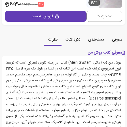
2
603،000
٪10
670،000
جزئیات
افزودن به سبد
معرفی
دسته‌بندی
نکوداشت
نظرات
معرفی کتاب روش من
روش من (به آلمانی: Mein System) کتابی در زمینه تئوری شطرنج است که توسط
آرون نیمزوویچ نوشته شده است. این کتاب که در ابتدا در طول یک سری از سال 1925
تا 1927به چاپ رسید و یکی از آثار اولیه در مورد هایپرمدرنیسم بود، مفاهیم جدید
بسیاری را به پیروان مکتب فکری مدرن معرفی کرد. این کتاب به طور کلی یکی از مهم
ترین کتاب های تاریخ شطرنج است. این کتاب به سه بخش «عناصر»، «بازی موضعی»
و «بازی‌های تصویری» تقسیم شده است. قسمت بعدی، «بازی موضعی» (به آلمانی:
Das Positionsspiel)، عمدتا بر اساس عناصر آموزش داده شده در قسمت اول است.
در آن، نیمزوویچ می گوید که چگونه برای برتری موقعیتی بازی کنید. به ویژه، او
استدلال می کند که می توان مرکز را به طور موثر با استفاده از قطعات به جای پیاده
کنترل کرد. این مفهوم که اکنون به طور گسترده پذیرفته شده است، یکی از اصول
بنیادی هایپرمدرنیسم است. این شطرنج کلاسیک نماد تمام دوران آرون نیمزوویچ