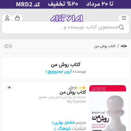
دسته‌بندی
ورود 
سبد خرید
جستجوی کتاب، نویسنده و...
خانه
/
کتاب روش من
کتاب روش من
نویسنده:
آرون نیمزوویچ
4.03
از
3
رأی
کتاب روش من
درسنامه ای براساس اصول نوین شطرنج
My System
مترجم:
خشایار بهاری
انتشارات:
شباهنگ