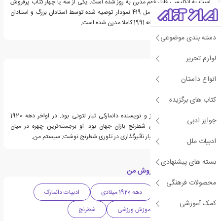
است به انگلیسی قابل فهم مدرن به روز شده است. یکی از سه یا چهار کتاب پرفروش
شطرنج در تمام دوران. شامل 419 نمودار. توصیه شده توسط استادان بزرگ و استادان
برای 75 سال! در این نسخه 1991 کاملا مدرن شده است.
دسته بندی موضوعی
درباره آرون نیمزوویچ
لوازم تحریر
انواع داستان
کتاب های برگزیده
آرون نیمزوویچ شطرنج‌باز و نویسنده دانمارکی تبار لتونی بود. در اواخر دهه 1920
جوایز ادبی
نیمزوویچ یکی از بهترین شطرنج بازان جهان بود. او برجسته‌ترین چهره در میان
ابرمدرن‌ها بود و کتاب بسیار تأثیرگذاری در تئوری شطرنج نوشت: سیستم من.
ادبیات ملل
بسته های پیشنهادی
دسته بندی های کتاب روش من
محصولات فرهنگی
ادبیات کلاسیک
دهه 1920 میلادی
ادبیات دانمارک
کمک آموزشی
کتاب مرجع
آموزش ورزشی
شطرنج