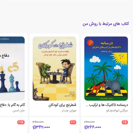
کتاب های مرتبط با روش من
درسنامه تاکتیک ها و ترکیب های شطرنج
شطرنج برای کودکان
گام به گام با: دف
سرگئی ایواشچنکو
مورای چندلر
جان امس
٪15
380،000
٪10
280،000
٪5
342،000
266،000