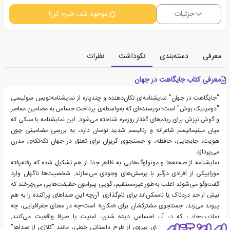
جزئیات
موجود شد، خبرم کن!
معرفی
دسته‌بندی
نکوداشت
نظرات
معرفی کتاب جایگاهت در جهان
"جایگاهت در جهان" نمایشنامه‌ای تکان‌دهنده و چندپاره از نمایشنامه‌نویس سوئیسی
"دومینیک بوش" است؛ نویسنده‌ای که به‌واسطه‌ی پرداخت حساس به مضامین معاصر
و گوش تیزش برای ریتم‌های گفتار روزمره شناخته می‌شود. این نمایشنامه با سبکی که
میان مینیمالیسم شاعرانه و رئالیسم شدید نوسان دارد، به بررسی مضامینی چون
هویت، جابجایی، حافظه، و جستجوی گریزان برای تعلق در جهان تکه‌تکه‌ی مدرن
می‌پردازد.
نمایشنامه از صحنه‌ها و مونولوگ‌هایی به ظاهر جدا از هم تشکیل شده که رفته‌رفته
موزاییکی از افرادی درگیر با پرسش‌های وجودی می‌سازند. شخصیت‌ها ناگهان وارد
گفت‌وگو می‌شوند-اغلب به‌طور غیرمستقیم، گویی پیرامون حقیقت‌هایی می‌چرخند که
بیش از حد دردناک یا ناممکن‌اند برای نام‌گذاری. آن‌چه این صداهای پراکنده را به هم
پیوند می‌زند، جستجوی مشترکشان برای «مکان» است-چه در معنای جغرافیایی، چه
نمادین-جایی که در آن احساس دیده شدن، امنیت یا صرفا واقعیت می‌کنند.
"جایگاهت در جهان" به‌جای پیروی از طرح داستانی خطی، مانند "کلاژی از صداها"