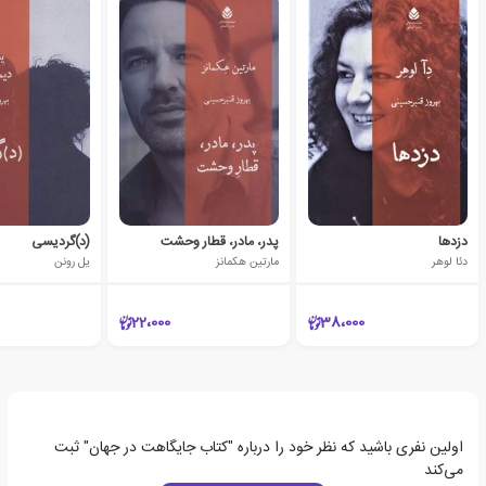
دزدها
پدر، مادر، قطار وحشت
(د)گردیسی
دئا لوهر
مارتین هکمانز
یل رونن
22،000
38،000
اولین نفری باشید که نظر خود را درباره "کتاب جایگاهت در جهان" ثبت
می‌کند