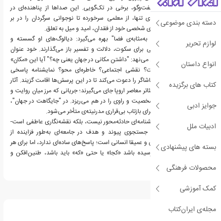
شکل می‌گیرد-برخی در گفت‌وگو، برخی در تک‌گویی. این صداها از پناهنده‌ای در
جستجوی پناه، تا پیرمردی تنها، از معلمی سرخورده تا نوجوانی سرگردان را در بر
دسته بندی موضوعی
می‌گیرد؛ هر یک با جغرافیای شخصی خود از فقدان، امید و میل به تعلق.
دومینیک بوش از "زبان به‌مثابه‌ی فضا" بهره می‌گیرد: دیالوگ‌های او گسسته و
لوازم تحریر
پیشنهادگرایانه‌اند، و جایی برای سکوت، دلالت و تفسیر باز می‌گذارند. خود عنوان
نمایش، چالشی آرام پیش می‌نهد: "داشتن مکانی در جهان یعنی چه؟" آیا این «مکان»
انواع داستان
موقعیتی جغرافیایی است؟ نقشی اجتماعی؟ خاطره‌ای محو؟ نمایشنامه پاسخی
مستقیم نمی‌دهد-بلکه تماشاگر را دعوت می‌کند تا در این پرسش‌ها اقامت گزیند. آثار
کتاب های برگزیده
بوش در سنت گسترده‌تر تئاتر معاصر اروپا جای می‌گیرند؛ جریانی که مرز میان روایت و
اجرا، داستان و مستند، شخصیت و راوی را در هم می‌ریزد. در "جایگاهت در جهان"،
جوایز ادبی
این ابهام ابزاری قدرتمند برای بازتاب بی‌قراری مدرنیته‌ی متأخر می‌شود.
"جایگاهت در جهان" نمایشنامه‌ای حادثه‌محور نیست، بلکه نقشه‌نگاری عاطفی است-
ادبیات ملل
ترسیم نقشه‌ای از معنای جستجوی پیوند و هدف در جامعه‌ای به‌طور فزاینده از
هم‌گسیخته. لطیف، غنایی و عمیقا انسانی است؛ پاسخ‌های ساده‌ای ندارد، اما برای هر
بسته های پیشنهادی
کسی که روزی از خود پرسیده باشد «کجا» یا حتی «که» باید باشد، طنین‌افکن و
تأثیرگذار است.
محصولات فرهنگی
کمک آموزشی
درباره دومینیک بوش
مجله‌ی ایران‌کتاب