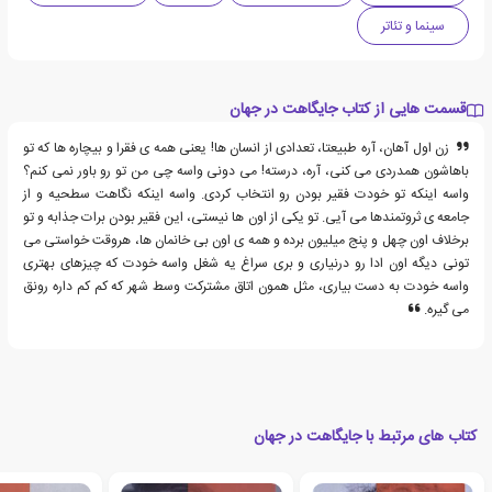
سینما و تئاتر
قسمت هایی از کتاب جایگاهت در جهان
زن اول آهان، آره طبیعتا، تعدادی از انسان ها! یعنی همه ی فقرا و بیچاره ها که تو
باهاشون همدردی می کنی، آره، درسته! می دونی واسه چی من تو رو باور نمی کنم؟
واسه اینکه تو خودت فقیر بودن رو انتخاب کردی. واسه اینکه نگاهت سطحیه و از
جامعه ی ثروتمندها می آیی. تو یکی از اون ها نیستی، این فقیر بودن برات جذابه و تو
برخلاف اون چهل و پنج میلیون برده و همه ی اون بی خانمان ها، هروقت خواستی می
تونی دیگه اون ادا رو درنیاری و بری سراغ یه شغل واسه خودت که چیزهای بهتری
واسه خودت به دست بیاری، مثل همون اتاق مشترکت وسط شهر که کم کم داره رونق
می گیره.
کتاب های مرتبط با جایگاهت در جهان