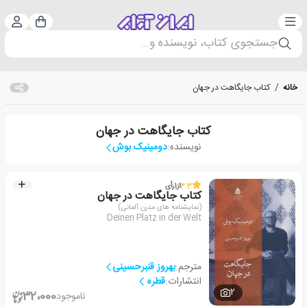
دسته‌بندی
ورود 
سبد خرید
جستجوی کتاب، نویسنده و...
خانه
/
کتاب جایگاهت در جهان
کتاب جایگاهت در جهان
نویسنده:
دومینیک بوش
3.3
از
1
رأی
کتاب جایگاهت در جهان
(نمایشنامه های مدرن آلمانی)
Deinen Platz in der Welt
مترجم:
بهروز قنبرحسینی
انتشارات:
قطره
2
32،000
ناموجود