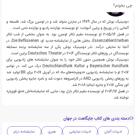
چی بخونم؟
دومینیک بوش که در سال 1979 در سارنن متولد شد و در لوسرن بزرگ شد، فلسفه و
آلمانی را در زوریخ و برلین آموخت. او نویسنده، نوازنده رادیو و نوازنده باس است.
در فصل 2015/16 او نویسنده مقیم تئاتر لوسرن بود. به عنوان بخشی از شب تئاتر
EssenzahlenSterben، بخش هایی از نمایشنامه جدید او، Die Beflissenen، در
آنجا به نمایش درآمد. نذر دومینیک بوش یکی از سه نمایشنامه برنده مسابقه
نویسندگان در روزهای تئاتر نویسندگان 2016 در Deutsches Theater برلین است.
دومینیک بوش همچنین متون تئاتر خود را به عنوان نمایشنامه های رادیویی برای
Bayerischer Rundfunk و Deutschlandfunk Kultur درک می کند. در نوامبر
2017 او با نمایشنامه رادیویی «دوچرخه‌های ما» که در آوریل 2017 برای BR تولید شد
به روزهای پخش رادیویی ARD در کارلسروهه دعوت شد و نامزد جایزه پخش رادیویی
کور جنگی 2017 و جایزه ایتالیا 2018 شد.
در فصل 2016/17 او نویسنده مقیم تئاتر بازل بود، جایی که نمایشنامه‌اش «حق قوی‌تر»
نوشته شد.
دسته بندی های کتاب جایگاهت در جهان
ادبیات آلمان
ادبیات نمایشی
هنری
نمایشنامه درام