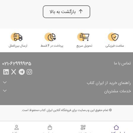
بازگشت به بالا
سلامت فیزیکی
تحویل سریع
پرداخت در 4 قسط
ارسال بین‌الملل
تماس با ما
021-62999935
راهنمای خرید از ایران کتاب
ثبت سفارش
شیوه پرداخت
خدمات مشتریان
تخفیف‌های خرید
شرایط ارسال سفارش
درباره ما
شرایط استفاده
حریم خصوصی
پیگیری سفارش
بازگرداندن سفارش
پرسش‌های متداول
© تمام حقوق این وب‌سایت برای فروشگاه آنلاین ایران کتاب محفوظ است.
سبد خرید