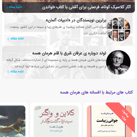
آثار کلاسیک کوتاه، فرصتی برای آشتی با کتاب خواندن
ادامه مقاله
برترین نویسندگان در «ادبیات آلمان»
میراث ادبی آلمان همانند پیشینه ی هنرهای زیبا و سینما در این کشور، وسعت
شگفت انگیزی دارد
ادامه مقاله
تولد دوباره ی عرفان شرق با قلم هرمان هسه
بنیادهای فکری هرمان هسه بر پایه ی مجموعه ای از تفکرات مختلف شکل گرفته
و دین و فلسفه ی هند، نقشی اساسی در تشکیل این بنیادها ایفا کرده اند.
ادامه مقاله
کتاب های مرتبط با افسانه های هرمان هسه
ی
ش
ن
ه
ا
د
و
ی
ژ
پ
ه