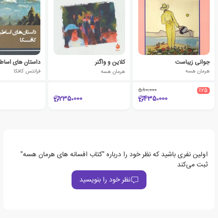
جوانی زیباست
کلاین و واگنر
داستان های اساطی
هرمان هسه
هرمان هسه
فرانتس کافکا
580،000
٪25
235،000
435،000
اولین نفری باشید که نظر خود را درباره "کتاب افسانه های هرمان هسه"
ثبت می‌کند
نظر خود را بنویسید