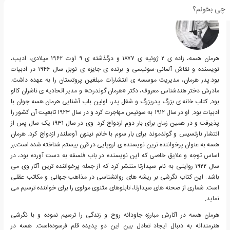
چی بخونم؟
هرمان هسه، زاده ی ۲ ژوئیه ی ۱۸۷۷ و درگذشته ی ۹ اوت ۱۹۶۲ میلادی، ادیب،
نویسنده و نقاش آلمانی-سوئیسی و برنده ی جایزه ی نوبل سال ۱۹۴۶ در ادبیات
بود.پدر هرمان، مدیریت موسسه ی انتشارات مبلغین پروتستان را به عهده داشت.
مادرش دختر هندشناس معروف، دکتر «هرمان گوندرت» و مدیر اتحادیه ی ناشران کالو
بود. کتاب خانه ی بزرگ پدربزرگ و شغل پدر، اولین باب آشنایی هرمان هسه جوان با
ادبیات بود. او در سال ۱۹۱۲ به سوئیس مهاجرت کرد و در سال ۱۹۲۳ تابعیت آن کشور را
پذیرفت و در همین زمان برای بار دوم ازدواج کرد. وی در سال ۱۹۳۱ یک سال پس از
انتشار نارتسیس و گولدموند برای بار سوم با خانم نینون آوسلندر ازدواج کرد. هرمان
هسه به عنوان پرخواننده ترین نویسنده ی اروپایی در قرن بیستم شناخته شده است.بر
اساس توجه و علایق خاصی که این نویسنده در باب فلسفه به دست آورده بود، در
سال ۱۹۲۲ روایتی به نام سیدارتا منتشر کرد که از جمله پرخواننده ترین آثار وی می
باشد. این کتاب نگرشی بر ریشه های روانشناسی در مذاهب جهانی و مکاتب عقلی
است. شماری از صحنه های سیدارتا، تابلوهای مثنوی مولوی را برای خواننده ترسیم می
نماید.
هرمان هسه در آثارش مبارزه جاودانه روح و زندگی را ترسیم نموده و با نگرشی
هنرمندانه به دنبال ایجاد تعادل بین این دو پدیده قلم فرسوده‌است. هسه در