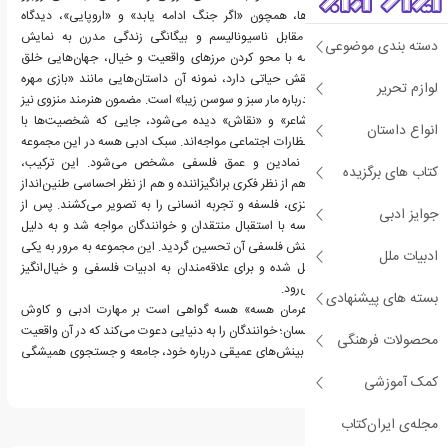
می‌شوند. برخی داستان‌ها، همچون «اگر جنگ ادامه یابد» و «اروپایی»، دیدگاه
صلح‌طلبانه هسه را در مقابل ناسیونالیسم و بیگانگی زندگی مدرن به نمایش
دسته بندی موضوعی
می‌گذارند. همچنین، هسه با محو کردن مرزهای واقعیت و خیال، جهان‌هایی خلق
می‌کند که در آن تخیل نقش حیاتی دارد، نمونه آن داستان‌هایی مانند «بازی مهره
لوازم تحریر
شیشه‌ای» و «قصه پریان درباره مار سبز و سوسن زیبا» است. مضمون هنرمند منزوی نیز
در داستان‌هایی مانند «شاعر» و «نقاش» دیده می‌شود، جایی که شخصیت‌ها با
انواع داستان
تعارض میان خلاقیت و انتظارات اجتماعی مواجه‌اند. سبک ادبی هسه در این مجموعه
با زبان شاعرانه، تصاویر نمادین و عمق فلسفی مشخص می‌شود. این ترکیب،
کتاب های برگزیده
روایت‌هایی خلق کرده که هم از نظر فکری برانگیزاننده و هم از نظر احساسی طنین‌انداز
هستند و نقاط تلاقی فانتزی، فلسفه و تجربه انسانی را به تصویر می‌کشند. پس از
جوایز ادبی
انتشار، قصه‌های پریان هسه با استقبال منتقدان و خوانندگان مواجه شد و به دلیل
داستان‌سرایی تخیلی و بینش فلسفی آن تحسین گردید. این مجموعه به مرور به یکی
ادبیات ملل
از آثار شاخص هسه تبدیل شده و برای علاقه‌مندان به ادبیات فلسفی و خیال‌انگیز
منبعی ارزشمند به شمار می‌رود.
بسته های پیشنهادی
در نهایت، «افسانه‌های هرمان هسه» هسه گواهی است بر مهارت ادبی و کاوش
ماندگار نویسنده در روان انسان؛ خوانندگان را به دنیایی دعوت می‌کند که در آن واقعیت
محصولات فرهنگی
و تخیل در هم تنیده‌اند و بینش‌های عمیقی درباره خود، جامعه و جستجوی همیشگی
معنا ارائه می‌دهد.
کمک آموزشی
مجله‌ی ایران‌کتاب
درباره هرمان هسه