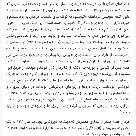
خانواده‌ای اصلاح‌طلب در منطقه در جنوب آلمان به دنیا آمد و تحت تأثیر مادرش که
مبلغ مذهبی در هندوستان بود، به فلسفه هندی روی آورد. از دهه سوم قرن بیستم، به
عنوان تبعه سوئیس در منطقه «تیچینو» به گوشه‌گیری نشست. گرایش به رومانتیسم و
طبیعت‌گرایی از نمودهای چشم‌گیر آثار قدیمی‌تر هسه است. این سبک در یکی از اولین
رمان‌هایش به نام پیتر کامنسیند (۱۹۰۴)، که با استقبال بی‌نظیری روبرو شد، به چشم
می‌خورد. وی به‌طور جدی به مشکلات انسان‌ها و روابط بین آن‌ها و همچنین نقش
هنرمند در جامعه، پرداخته و در رمان‌های گرترود (۱۹۱۰) و رُسهالده (۱۹۱۴) این معضل را
به شیوه هنرمندانه‌ای مطرح می‌نماید. هسه به عنوان نماینده جریانات صلح‌طلب -
پاسیفیسم، از طرفدارانی مانند تئودور هویس برخوردار بود و در جمع دوستانش قرار
داشتند. در این ارتباط افرادی هم از آلمان حملات خصمانه خود را علیه او آغاز کردند.
هسه پس از آشنایی با یوزف ب. لانگ، از شاگردان کارل گوستاو یونگ، از طریق این
مشاور با آثار زیگموند فروید و یونگ آشنا شد. هسه از طریق این آثار دریافت که هریک
از فرارهای دیوانه‌وار و فزاینده‌اش در فاصله سال‌های ۱۹۰۴ تا ۱۹۱۴ در واقع فرار از
خویشتن بوده‌اند، بازتاب دردها و رنج‌های درونی‌اش بوده‌اند در دنیای بیرون، و
نوشته‌هایش نیز قرینه‌سازی ای از خویشتن خودش بوده‌اند، چنانچه که در ۱۹۲۱ در
مقدمه یک نویسنده خاطرنشان کرد: "تمام این داستان‌ها مربوط به خود من بودند،
بازتابی بودند از راهی که در پیش گرفته‌بودم، از رؤیاها و آرزوهای پنهانم و از رنج
تلخم."
هرمان هسه متأثر از بیماری همسرش که مبتلا به شیزوفرنی بود، در سال ۱۹۱۶ به یک
بحران عمیق روحی (افسردگی) مبتلا شد و تحت مداوا قرار گرفت و در ۹ اوت ۱۹۶۲ در
تسین واقع در سوئیس درگذشت.