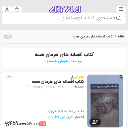
دسته‌بندی
ورود 
سبد خرید
جستجوی کتاب، نویسنده و...
خانه
/
کتاب افسانه های هرمان هسه
کتاب افسانه های هرمان هسه
نویسنده:
هرمان هسه
3.1
از
1
رأی
کتاب افسانه های هرمان هسه
The Fairy Tales of Hermann Hesse
مترجم:
محمد خجندی
انتشارات:
پارس کتاب
2
459،000
٪15
540،000