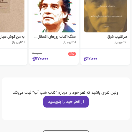
سراشیب شرق
سنگ آفتاب روزهای اشتغال سمندر
اکتاویو پاز
اکتاویو پاز
اکتاویو پاز
200،000
٪15
170،000
12،000
اولین نفری باشید که نظر خود را درباره "کتاب شب آب" ثبت می‌کند
نظر خود را بنویسید