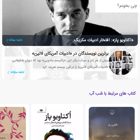
چی بخونم؟
«اکتاویو پاز»: افتخار ادبیات مکزیک
ادامه مقاله
برترین نویسندگان در «ادبیات آمریکای لاتین»
بیش از هر ژانر و سبک دیگر، این «رئالیسم جادویی» بود که دوران شکوفایی
«ادبیات آمریکای لاتین» را در قرن بیستم تعریف کرد
ادامه مقاله
کتاب های مرتبط با شب آب