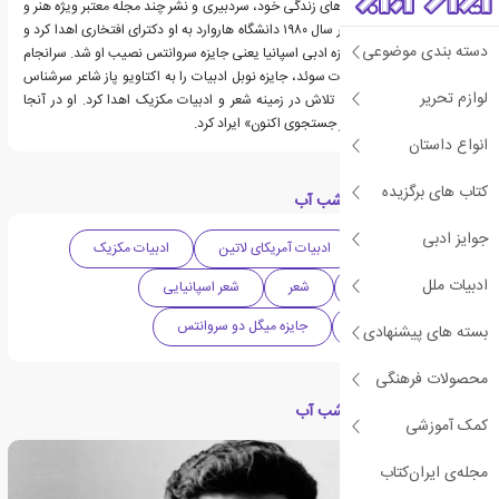
از آن پس تا واپسین سال‌های زندگی خود، سردبیری و نشر چند مجله معتبر ویژه هنر و
سیاست را عهده‌دار شد. در سال ۱۹۸۰ دانشگاه هاروارد به او دکترای افتخاری اهدا کرد و
دسته بندی موضوعی
در سال ۱۹۸۱ مهم‌ترین جایزه ادبی اسپانیا یعنی جایزه سروانتس نصیب او شد. سرانجام
در سال ۱۹۹۰ آکادمی ادبیات سوئد، جایزه نوبل ادبیات را به اکتاویو پاز شاعر سرشناس
لوازم تحریر
مکزیکی به پاس نیم قرن تلاش در زمینه شعر و ادبیات مکزیک اهدا کرد. او در آنجا
سخنرانی مهمی درباره «در جستجوی اکنون» ایراد کرد.
انواع داستان
کتاب های برگزیده
دسته بندی های کتاب شب آب
جوایز ادبی
ادبیات معاصر
ادبیات آمریکای لاتین
ادبیات مکزیک
ادبیات ملل
دهه 1960 میلادی
شعر
شعر اسپانیایی
جایزه نوبل ادبیات
جایزه میگل دو سروانتس
بسته های پیشنهادی
محصولات فرهنگی
مقالات مرتبط با کتاب شب آب
کمک آموزشی
مجله‌ی ایران‌کتاب