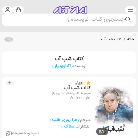
دسته‌بندی
ورود 
سبد خرید
جستجوی کتاب، نویسنده و...
خانه
/
کتاب شب آب
کتاب شب آب
نویسنده:
اکتاویو پاز
3.9
از
1
رأی
کتاب شب آب
مجموعه کامل اشعار اکتاویو پاز
Water night
مترجم:
زهرا روزی طلب
انتشارات:
ستاک
1
100،000
ناموجود