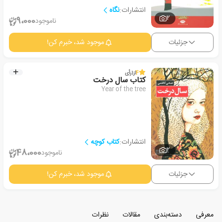
انتشارات:
نگاه
2
9،000
ناموجود
جزئیات
موجود شد، خبرم کن!
4
از
1
رأی
کتاب سال درخت
Year of the tree
انتشارات:
کتاب کوچه
2
48،000
ناموجود
جزئیات
موجود شد، خبرم کن!
معرفی
دسته‌بندی
مقالات
نظرات