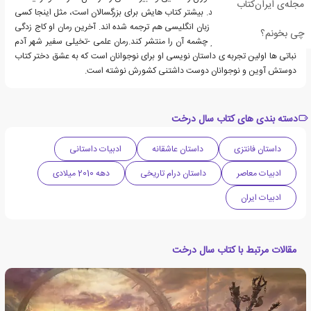
مجله‌ی ایران‌کتاب
سال که داستان می نویسد. بیشتر کتاب هایش برای بزرگسالان است، مثل اینجا کسی
مرده؟ و سال درخت که به زبان انگلیسی هم ترجمه شده اند. آخرین رمان او کاج زدگی
چی بخونم؟
نام دارد که قرار است نشر چشمه آن را منتشر کند.رمان علمی -تخیلی سفیر شهر آدم
نباتی ها اولین تجربه ی داستان نویسی او برای نوجوانان است که به عشق دختر کتاب
دوستش آوین و نوجوانان دوست داشتنی کشورش نوشته است.
دسته بندی های کتاب سال درخت
داستان فانتزی
داستان عاشقانه
ادبیات داستانی
ادبیات معاصر
داستان درام تاریخی
دهه 2010 میلادی
ادبیات ایران
مقالات مرتبط با کتاب سال درخت