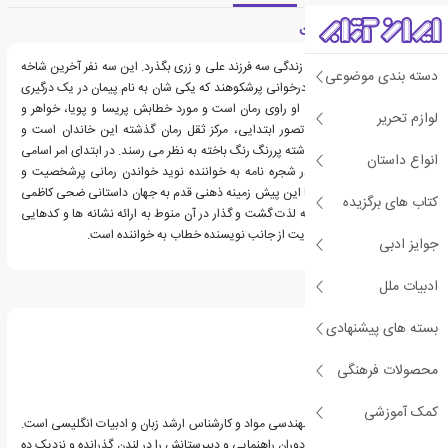
معرفی کتاب سال درخت
رمان قرار است حول محور زندگی سه فرزند علی و زری بگذرد. این سه نفر آخرین شاخه
دسته بندی موضوعی
شجره نامه پورسالاری و نادرخوانی پرشکوهند که یکی شان به نام پیمان در یک درگیری
چاقو خورده و مرده است، او راوی رمان است و مورد خطابش پریسا و پویا، خواهر و
لوازم تحریر
برادرش هستند. برخلاف تصور ابتدایی، مرکز ثقل رمان گذشته این خاندان است و
اکنون آنها در سایه این گذشته پررنگ رنگ باخته به نظر می رسند. در ابتدای امر اسامی
انواع داستان
و تعداد افراد ثبت شده در شجره نامه به خواننده نوید خواندن رمانی پرشخصیت و
پرماجرا را می دهد. پس با این پیش زمینه ذهنی قدم به جهان داستانی ضحی کاظمی
کتاب های برگزیده
می گذاریم. جهانی که البته لذت گشت و گذار در آن منوط به ارائه نشانه ها و کدهایی
در جهت باورپذیر کردن روایت از جانب نویسنده خطاب به خواننده است.
جوایز ادبی
ادبیات ملل
درباره ضحی کاظمی
بسته های پیشنهادی
محصولات فرهنگی
کمک آموزشی
ضحی کاظمی، کارشناس مهندسی مواد و کارشناس ارشد زبان و ادبیات انگلیسی است.
در تهران متولد شده، ولی دوران راهنمایی و دبیرستانش را در لندن گذرانده و نزدیک ده