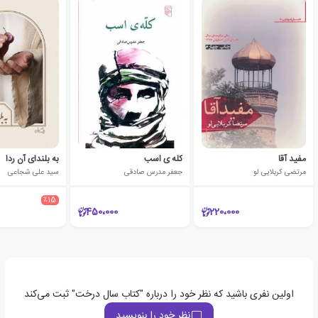
مفید آقا
کله ی اسب
به بلندای آن ردا
مرتضی کربلایی لو
جعفر مدرس صادقی
سید علی شجاعی
٪15
450،000
220،000
اولین نفری باشید که نظر خود را درباره "کتاب سال درخت" ثبت می‌کند
نظر خود را بنویسید