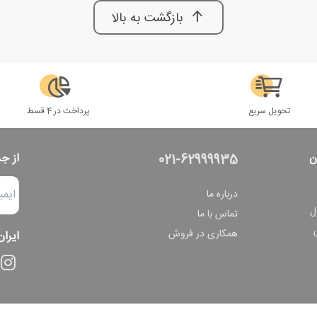
بازگشت به بالا
تحویل سریع
پرداخت در 4 قسط
ن
از ج
021-62999935
درباره ما
ل
تماس با ما
همکاری در فروش
ایران