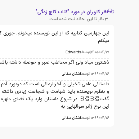
نظر کاربران در مورد "کتاب کاج زدگی"
3
نظر تا این لحظه ثبت شده است
این چهارمین کتابیه که از این نویسنده میخونم. جوری ک
میکنم.
1405/04/21
|
توسط
Edwards
ذهنتون میاد ولی اگر مخاطب صبر و حوصله داشته باشه به جواب تمام
1399/04/16
|
توسط
اشکان سفالی
داستانی علمی-تخیلی و آخرالزمانی است که درمورد آدم 
و بنظرم نویسنده باید شهامت و شجاعت زیادی داشته ب
گفت👏🏻👏🏻 در شروع داستان وارد یک فضای دلهره آور
این نوع ژانر سوالهایی به
1399/04/16
|
توسط
اشکان سفالی