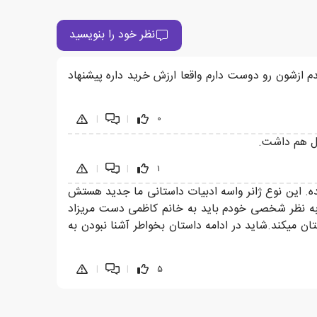
نظر خود را بنویسید
دم ازشون رو دوست دارم واقعا ارزش خرید داره پیشنهاد
|
|
0
|
|
1
ده. این نوع ژانر واسه ادبیات داستانی ما جدید هستش
 به نظر شخصی خودم باید به خانم کاظمی دست مریزاد
 میکند.شاید در ادامه داستان بخواطر آشنا نبودن به
|
|
5