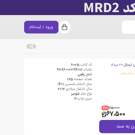
ورود / ثبت‌نام
سبد خرید
 ارسال:
20 مرداد
کد کتاب:
8025
شابک:
9786002294012
 انبار نشر
قطع:
رقعی
تعداد صفحه:
175
سال انتشار شمسی:
1401
سال انتشار میلادی:
2017
نوع جلد:
شومیز
سری چاپ:
3
٪10
75،000
67،500
ن به سبد