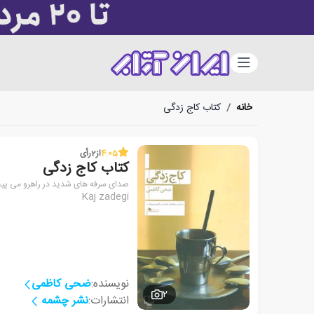
دسته‌بندی
خانه
/
کتاب کاج زدگی
4.05
از
2
رأی
کتاب کاج زدگی
صدای سرفه های شدید در راهرو می پیچ
Kaj zadegi
نویسنده:
ضحی کاظمی
2
انتشارات:
نشر چشمه