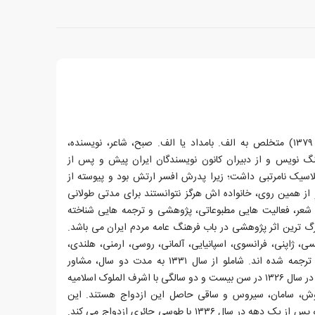
احمد شاملو (۲۱ آذر ۱۳۰۴–۲ مرداد ۱۳۷۹) متخلص به الف. بامداد یا الف. صبح، شاعر، نویسنده،
هنگ نویس و از دبیران کانون نویسندگان ایران پیش و پس از
حصیلات کلاسیک نامرتبی داشت؛ زیرا پدرش افسر ارتش بود و پیوسته از
از همین روی، خانواده اش هرگز نتوانستند برای مدتی طولانی
بر شعر، فعالیت هایی مطبوعاتی، پژوهشی و ترجمه هایی شناخته
رگ ترین اثر پژوهشی در باب فرهنگ عامه مردم ایران می باشد.
سی، ژاپنی، فرانسوی، اسپانیایی، آلمانی، روسی، ارمنی، هلندی،
رومانیایی، فنلاندی، کردی و ترکی∗ ترجمه شده اند. شاملو از سال ۱۳۳۱ به مدت دو سال، مشاور
فرهنگی سفارت مجارستان بود. شاملو در سال ۱۳۲۶ در سن بیست و دو سالگی با اشرف الملوک اسلامیه
یاوش، سامان، سیروس و ساقی حاصل این ازدواج هستند. این
ازدواج به جدایی می انجامد و شاملو پس از یک دهه در سال ۱۳۳۶ با طوسی حائری ازدواج می کند.