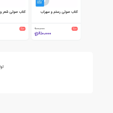
کتاب صوتی رستم و سهراب
٪10
900،000
٪10
810،000
اول