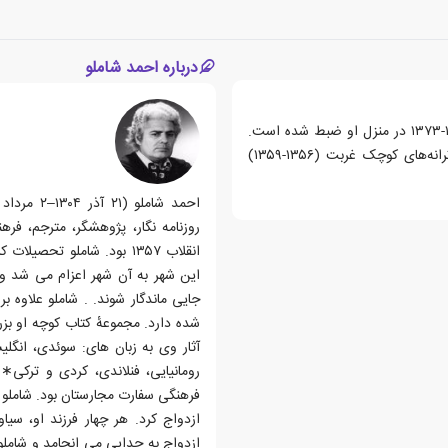
درباره احمد شاملو
این مجموعه شامل ۲۷ شعر احمد شاملوست و در سال های ۱۳۷۲-۱۳۷۳ در منزل او ضبط شده است.
شعرهای این مجموعه از کتاب های در آستانه (۱۳۶۴-۱۳۷۶) و ترانه‌های کوچک غربت (۱۳۵۶-۱۳۵۹)
روزنامه نگار، پژوهشگر، مترجم، فر
انقلاب ۱۳۵۷ بود. شاملو ت
این شهر به آن شهر اعزام می شد و 
جایی ماندگار شوند. . شاملو علاوه 
شده دارد. مجموعهٔ کتاب کوچه او بز
آثار وی به زبان های: سوئدی، انگلی
ازدواج کرد. هر چهار فرزند او، س