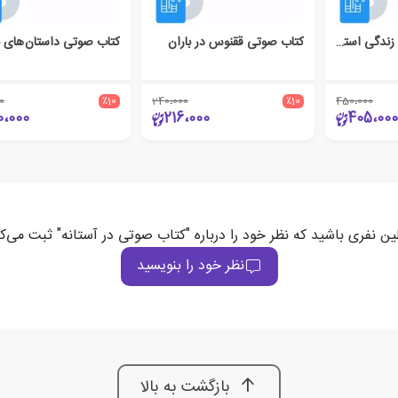
کتاب صوتی شعر و زندگی استاد شهریار
کتاب صوتی ققنوس در باران
0
٪10
240،000
٪10
450،000
0،000
216،000
405،000
ین نفری باشید که نظر خود را درباره "کتاب صوتی در آستانه" ثبت می‌ک
نظر خود را بنویسید
بازگشت به بالا