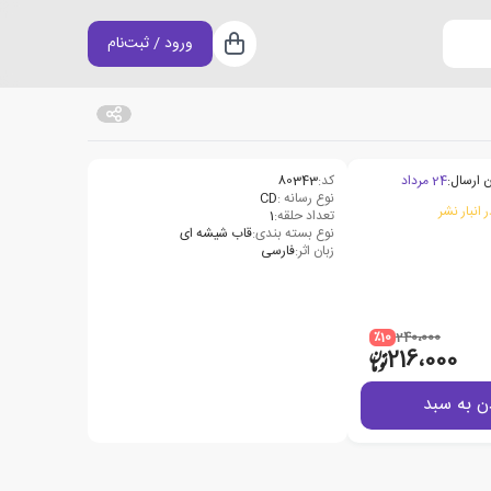
ورود / ثبت‌نام
سبد خرید
 ارسال:
24 مرداد
کد:
80343
نوع رسانه :
CD
 انبار نشر
تعداد حلقه:
1
نوع بسته بندی:
قاب شیشه ای
زبان اثر:
فارسی
٪10
240،000
216،000
ن به سبد