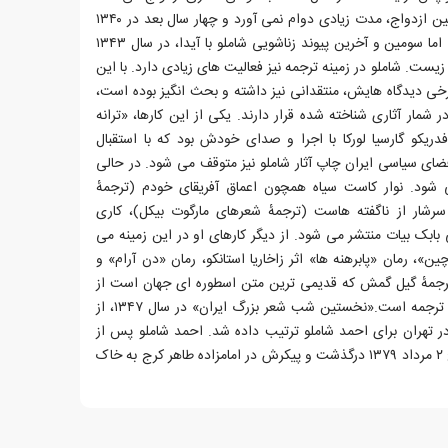
دومین ازدواج شاملو، همچون نخستین ازدواج، مدت زیادی دوام نمی آورد و چهار سال بعد در ۱۳۴۰
از همسر دوم خود نیز جدا می شود. اما سومین و آخرین پیوند زناشویی شاملو با آیدا، در سال ۱۳۴۳
او زیست. شاملو در زمینه ترجمه نیز فعالیت های زیادی دارد. با این
خی دیدگاه هایش، منتقدانی نیز داشته و بحث انگیز بوده است،
 شمار آثاری شناخته شده قرار دارند. یکی از این کارها، «ترانه
ریکو گارسیا لورکا با اجرا و صدای خودش بود که با استقبال
 شد. از ۱۳۶۲ با تغییر فضای سیاسی ایران چاپ آثار شاملو نیز متوقف می شود. در حالی
 شود. نوار کاست سیاه همچون اعماق آفریقای خودم (ترجمهٔ
شار از ناگفته هاست (ترجمهٔ شعرهای مارگوت بیکل)، کاری
بابک بیات منتشر می شود. از دیگر کارهای او در این زمینه می
ن»، رمان «پابرهنه ها» اثر زاخاریا استانکو، رمان «دن آرام» و
ترجمهٔ گیل گمش که قدیمی ترین متن اسطوره ای جهان است از
دیگر کارهای ارزشمند شاملو در زمینهٔ ترجمه است.«نخستین شب شعر بزرگ ایران» در سال ۱۳۴۷، از
 تهران برای احمد شاملو ترتیب داده شد. احمد شاملو پس از
تحمل سال ها رنج و بیماری، در تاریخ ۲ مرداد ۱۳۷۹ درگذشت و پیکرش در امامزاده طاهر کرج به خاک