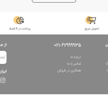
تحویل سریع
پرداخت در 4 قسط
ن
از ج
021-62999935
درباره ما
ل
تماس با ما
همکاری در فروش
ایران