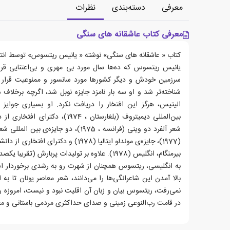
معرفی
دسته‌بندی
نظرات
معرفی کتاب عاشقانه های سنگی
کتاب « عاشقانه های سنگی» نوشته « یانیس ریتسوس» توسط انتش
یانیس ریتسوس که ده‌ها سال مورد بی‌ مهری و بی‌اعتنایی قر
سرزمین خودش و دیگر کشورها مورد سانسور و ممنوعیت قرار گ
شناخته‌تر شد و او سه بار نامزد جایزه نوبل شد، اگرچه برخل
الیتیس، هرگز این افتخار را دریافت نکرد. او بسیاری جوایز ا
بیرمنگام، انگلیس (1978). علاوه بر تولیدات پربارش (
به انگلیسی، ریتسوس همچنان از شهرت رو به رشدی برخوردار ا
بالا آمدن این شاعرانگی‌ها را می‌دانند، شعر معاصر یونان تا به ا
نمی‌رفت، ریتسوس بیان و زبان آن اقلیت نبود و نیست، امروزه 
در قامت رب‌النوعی زمینی و صدای حداکثری مردمی باستانی و 