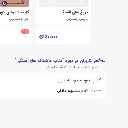
دروغ های قشنگ
گزیده شعرهای جو
یانیس ریتسوس
جورج سفریس
٪15
150،000
نظر کاربران در مورد "کتاب عاشقانه های سنگی"
1
نظر تا این لحظه ثبت شده است
کتاب خوب، ترجمه خوب
1402/02/13
|
توسط
سهیلا صادقی