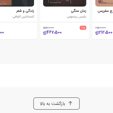
رج سفریس
زمان سنگی
زندگی و شعر
یانیس ریتسوس
کنستانتین کاوافی
550،000
٪15
250،000
00
467،500
212،500
بازگشت به بالا