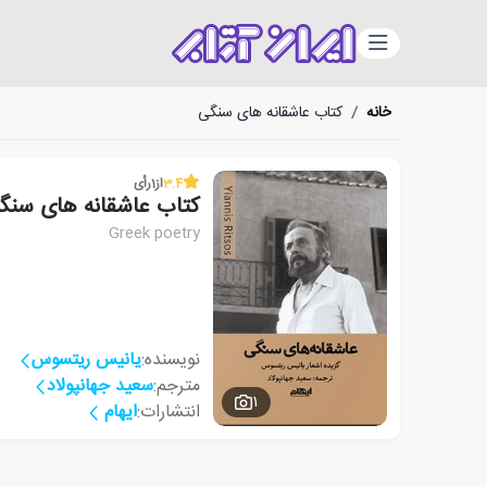
دسته‌بندی
خانه
/
کتاب عاشقانه های سنگی
3.4
از
1
رأی
کتاب عاشقانه های سنگ
Greek poetry
نویسنده:
یانیس ریتسوس
مترجم:
سعید جهانپولاد
1
انتشارات:
ایهام