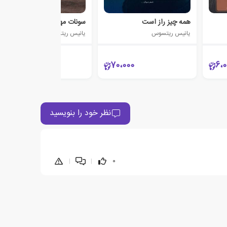
همه چیز راز است
سونات مهتاب
یانیس ریتسوس
یانیس ریتسوس
18،000
70،000
6،0
نظر خود را بنویسید
|
|
0