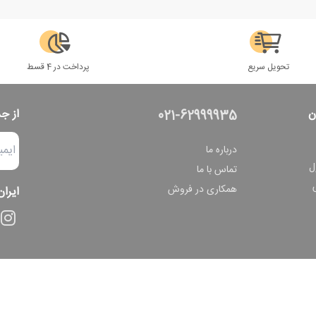
تحویل سریع
پرداخت در 4 قسط
ن
از ج
021-62999935
درباره ما
ل
تماس با ما
همکاری در فروش
ایران