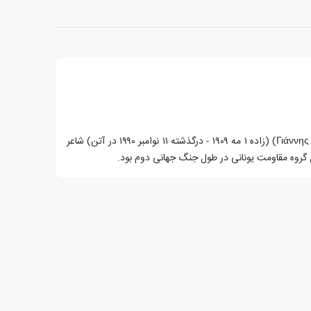
یانیس ریتسوس (به یونانی: Γιάννης Ρίτσος) (زاده ۱ مه ۱۹۰۹ - درگذشته ۱۱ نوامبر ۱۹۹۰ در آتن) شاعر
ل گروه مقاومت یونانی در طول جنگ جهانی دوم بود.