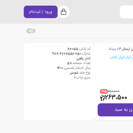
ورود / ثبت‌نام
سبد خرید
 ارسال:
24 مرداد
کد کتاب:
82055
شابک:
978-6227552850
قطع:
رقعی
تعداد صفحه:
58
سال انتشار شمسی:
1401
نوع جلد:
شومیز
سری چاپ:
1
٪15
310،000
263،500
ن به سبد