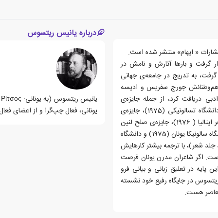
درباره یانیس ریتسوس
ارات « ایهام» منتشر شده است.
ار گرفت و بارها آثارش و نامش در
رفت، به تدریج در جامعه‌ی جهانی
اف هم‌وطنانش جورج سفریس و ادیسه
دبی دریافت کرد، از جمله جایزه‌ی
بین‌المللی دیمیتروف (بلغارستان ، 1974)، دکترای افتخاری از دانشگاه تسالونیکی (1975)، جایزه‌ی
یونانی، فعال چپ‌گرا و از اعضای فعا
شعر آلفرد دو وینی (فرانسه ، 1975)، دو جایزه‌ی بین المللی شعر ایتالیا ( 1976)، جایزه‌ی صلح لنین
(1977)، جایزه‌ی موندلو ایتالیا (1978) و دکترای افتخاری از دانشگاه سالونیکا یونان (1975) و دانشگاه
تقریبا یکصد جلد شعر)، با ترجمه بیشتر کارهایش
ست. اگر شاعران مدرن یونان فرصت
ین پایه در تعلیق زبانی و بیانی فرو
ریتسوس در جایگاه رفیع خود نشسته
معاصر هست.