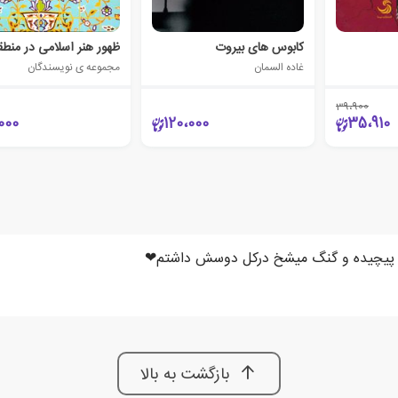
کابوس های بیروت
غاده السمان
مجموعه ی نویسندگان
39،900
000
120،000
35،910
م پیچیده و گنگ میشخ درکل دوسش داشتم❤
بازگشت به بالا