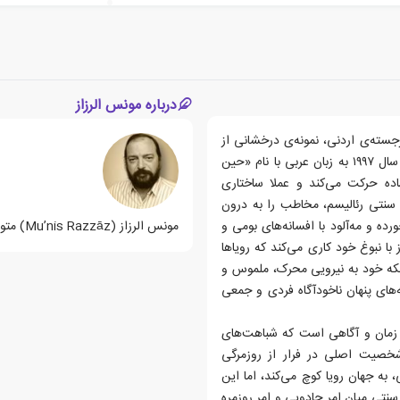
درباره مونس الرزاز
رجسته‌ی اردنی، نمونه‌ی درخشانی از
جریان نوگرای ادبیات معاصر عرب است. الرزاز در این اثر که در سال ۱۹۹۷ به زبان عربی با نام «حین
اده حرکت می‌کند و عملا ساختاری
سنتی رئالیسم، مخاطب را به درون
ده و مه‌آلود با افسانه‌های بومی و
مونس الرزاز (Muʼnis Razzāz) متولد سال 1951، نویسنده اردنی می باشد.
با نبوغ خود کاری می‌کند که رویاها
بلکه خود به نیرویی محرک، ملموس و
‌های پنهان ناخودآگاه فردی و جمعی
هوم زمان و آگاهی است که شباهت‌های
. شخصیت اصلی در فرار از روزمرگی
 به جهان رویا کوچ می‌کند، اما این
نتی میان امر جادویی و امر روزمره