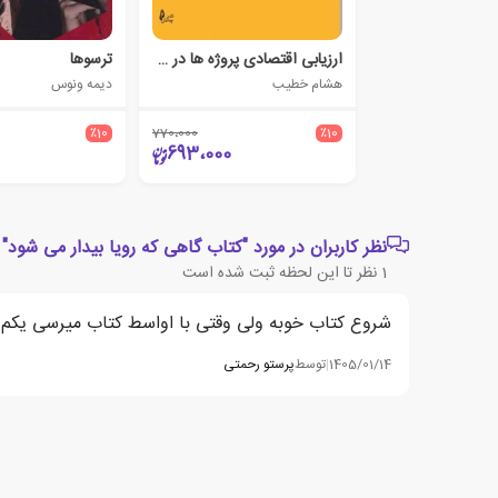
ارزیابی اقتصادی پروژه ها در صنعت برق
ترسوها
هشام خطیب
دیمه ونوس
٪10
770،000
٪10
693،000
نظر کاربران در مورد "کتاب گاهی که رویا بیدار می شود"
1
نظر تا این لحظه ثبت شده است
شروع کتاب خوبه ولی وقتی با اواسط کتاب میرسی یک
1405/01/14
|
توسط
پرستو رحمتی