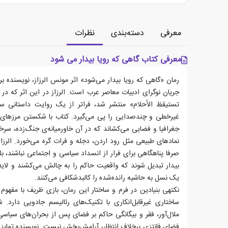
معرفی
دسته‌بندی
نظرات
معرفی کتاب گاهی که رویا بیدار می شود
رمان «گاهی که رویا بیدار می‌شود» اثر مونس الرزاز، نویسنده ب
تستیقظ الأحلام» منتشر شد، فراتر از یک روایت داستانی س
غیرخطی و چندصدایی را پی می‌گیرد. کتاب با شکستن مرزهای 
جغرافیا و فضایی می‌کشاند که در آن خاورمیانه‌ی جنگ‌زده، سرخور
نمادهای طبیعی مثل رود اردن، دجله و فرات گره می‌خورد. الرزاز 
صرفا پناهگاهی برای فرار از انسداد سیاسی و اجتماعی نباشند، 
بیدار تبدیل شوند که واقعیت حاکم را به چالش می‌کشند و لایه
یک نسل به حاشیه رانده‌شده را کالبدشکافی می‌کنند.
نکته‎ی بنیادین در فرم و ساختار این رمان، بازی ظریف با مف
ساختاری غیرقابل‌انکاری با تکنیک‌های رئالیسم جادویی دارد
ملال‌آور، فقر و بیگانگی حاکم بر فضای پس از بحران‌های سیاسی،
فضای فانتزی برخلاف انتظار، آرامش‌بخش نیست. نویسنده تمایز س