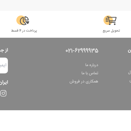
تحویل سریع
پرداخت در 4 قسط
ن
از ج
021-62999935
درباره ما
ل
تماس با ما
همکاری در فروش
ایران