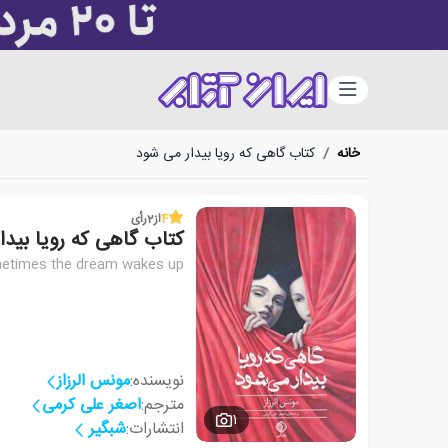
دسته‌بندی
خانه
/
کتاب گاهی که رویا بیدار می شود
4
از
2
رأی
کتاب گاهی که رویا بیدا
etimes the dream wakes up
نویسنده:
مونس الرزاز
مترجم:
اصغر علی کرمی
1
انتشارات:
شبگیر