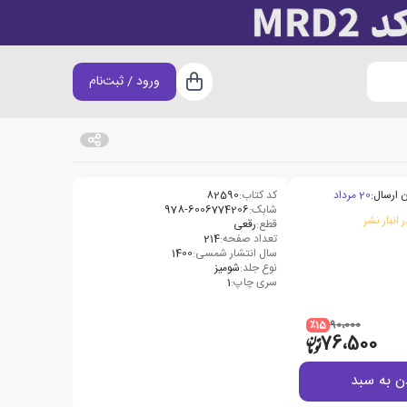
ورود / ثبت‌نام
سبد خرید
 ارسال:
20 مرداد
کد کتاب:
82590
شابک:
978-6006774206
 انبار نشر
قطع:
رقعی
تعداد صفحه:
214
سال انتشار شمسی:
1400
نوع جلد:
شومیز
سری چاپ:
1
٪15
90،000
76،500
ن به سبد