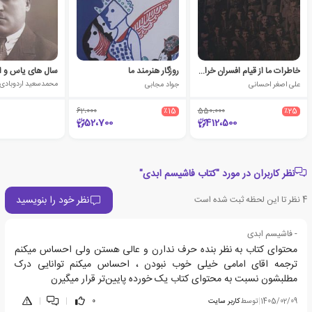
خاطرات ما از قیام افسران خراسان
روزگار هنرمند ما
سال های یاس و ا
علی اصغر احسانی
جواد مجابی
محمدسعید اردوبادی
62،000
٪15
550،000
٪25
52،700
412،500
نظر کاربران در مورد "کتاب فاشیسم ابدی"
نظر خود را بنویسید
4
نظر تا این لحظه ثبت شده است
- فاشیسم ابدی
محتوای کتاب به نظر بنده حرف ندارن و عالی هستن ولی احساس میکنم
ترجمه اقای امامی خیلی خوب نبودن ، احساس میکنم توانایی درک
مطلبشون نسبت به محتوای کتاب یک خورده پایین‌تر قرار میگیرن
1405/02/09
|
توسط
کاربر سایت
0
|
|