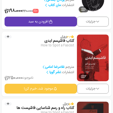
انتشارات:
مان کتاب
1
198،000
٪10
220،000
جزئیات
افزودن به سبد
3.2
از
5
رأی
کتاب فاشیسم ابدی
How to Spot a Fascist
مترجم:
غلامرضا امامی
انتشارات:
نشر گویا
2
250،000
ناموجود
جزئیات
موجود شد، خبرم کن!
5
از
2
رأی
کتاب راه و رسم شناسایی فاشیست ها
How to Spot a Fascist