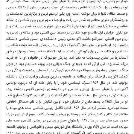
دو فرانس تدریس کرد.اومبرتو اکو بیشتر به عنوان رمان نویس معروف است. درحالی که
او در وهله ی اول یک نشانه شناس و فلسفه دان است و در برابر بیش از ۴۰ کتاب علمی
و صدها مقاله، تنها ۵ رمان نوشته است. وی یکی از مهم ترین و پرکارترین اندیشمندان
و روشنفکران دنیای معاصر به شمار می رفت و از جمله مهم ترین زبان شناسان و نشانه
شناسان ساختارگرا بود. اکو از طرفداران گفتگوی میان شرق و غرب به شمار می رفت و از
هواداران افزایش ارتباطات و فهم متقابل در محیط بین المللی بود و علاقه ی زیادی به
زبان بین المللی اسپرانتو داشت.اکو مدتی رئیس دانشکده ی انسان شناسی دانشگاه
بولونیا بود. او همچنین متن های آکادمیک فراوانی در زمینه ی فلسفه، نشانه شناسی،
نقد ادبی و کتاب هایی برای کودکان نوشت. سیارک ۱۳۰۶۹ به نام اوست.اومبرتو در شهر
آلساندریا در استان پیدمونت به دنیا آمد. پدرش جولیو که در خانواده ای با ۱۳ فرزند
بزرگ شده بود، قبل از آن که به جبهه ی جنگ جهانی دوم برود، حسابدار بود. در طول
جنگ، اومبرتو و مادرش جیووانا در دهکده ی کوچکی در کوه های پیدمونت زندگی می
کردند. اکو پس از جنگ برای مطالعه ی فلسفه ی قرون وسطی و ادبیات وارد دانشگاه
بولونیا شد. در سال ۱۹۵۴ مدرک لیسانس خود را با پایان نامه ای که درمورد توماس
آکویناس با عنوان مسایل زیبایی شناسی در اندیشه ی توماس قدیس نوشته بود،
دریافت کرد. در همان سال اعتقاد به خدا را کنار گذاشت و از کلیسای کاتولیک خارج شد.
او در سال ۱۹۵۶ با بسط دادن تز دکترای خود اولین کتابش را با نام «مسائل اخلاقی
سنت توماس» منتشر کرد.در سال ۱۹۵۹ کتاب تکامل زیبایی شناسی سده های میانه را
منتشر کرد. کتابی که در حکم تکامل رساله ی پیشین اوست. کتاب سوم او در این مورد،
حدود سی سال بعد در سال ۱۹۸۷ با عنوان «هنر و زیبایی در زیبایی شناسی سده های
میانه» است.در سال ۱۹۶۱ وی در دانشگاه های تورینو، میلان و فلورانس و بولونیا فلسفه
و نشانه شناسی تدریس کرد. اثر گشوده کتابی که با موضوع هنر مدرن در سال ۱۹۶۲