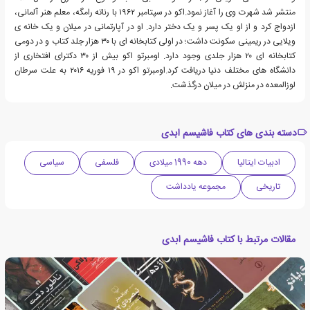
منتشر شد شهرت وی را آغاز نمود.اکو در سپتامبر ۱۹۶۲ با رناته رامگه، معلم هنر آلمانی،
ازدواج کرد و از او یک پسر و یک دختر دارد. او در آپارتمانی در میلان و یک خانه ی
ویلایی در ریمینی سکونت داشت؛ در اولی کتابخانه ای با ۳۰ هزار جلد کتاب و در دومی
کتابخانه ای ۲۰ هزار جلدی وجود دارد. اومبرتو اکو بیش از ۳۰ دکترای افتخاری از
دانشگاه های مختلف دنیا دریافت کرد.اومبرتو اکو در ۱۹ فوریه ۲۰۱۶ به علت سرطان
لوزالمعده در منزلش در میلان درگذشت.
دسته بندی های کتاب فاشیسم ابدی
ادبیات ایتالیا
دهه 1990 میلادی
فلسفی
سیاسی
تاریخی
مجموعه یادداشت
مقالات مرتبط با کتاب فاشیسم ابدی