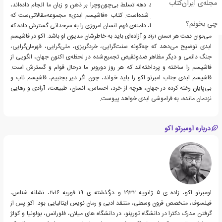
مجله‌ی ایران‌کتاب
ارگان نولیبرالیسم طی چند دهه تسلط بی‌چون‌وچرا بر ذهن و زبان ما انجام داده‌اند،
بسیار پیچیده‌تر دیریاب‌تر شده‌است. کتاب «فاشیسم ابدی» مجموعه‌مقالاتی‌ست که
چی بخونم؟
«امبرتو اکو» با نوشتن آنها، دامنه‌ی فهم انسان امروزی را به سرحداتی گسترش داده که
می‌توان گفت هر انسان آزاد و آزاده‌ای باید به خاطرشان مدیون او باشد. اکو در فاشیسم
ابدی توضیح می‌دهد که چه‌گونه سنت‌گرایی، خردگریزی، ملی‌گرایی، قهرمان‌گرایی،
جنگ دائمی و دیگر مظاهر ضدونقیض تجمیع‌شده در لحظه‌ی اکنون جهان، الگویی از
فاشیسم را ساخته و پرداخته‌اند که هر روز دوروبر ما درحال قوام و گسترش است.
فاشیسم ابدی جناب امبرتو اکو را باید خواند، چون اگر دیر بجنبیم، فاشیسم ناب و
بی‌پایان رخنه کرده در جهان، هرچه از خرد، احساس، انسان، طبیعت، آزادی و رهایی
نزدمان مانده، به فراموشی ابدی خواهد پیوست.
درباره اومبرتو اکو
اومبرتو اکو، زاده ی ۵ ژانویه ۱۹۳۲ و درگذشته ی ۱۹ فوریه ۲۰۱۶، نشانه شناس،
فیلسوف، متخصص قرون وسطی، منتقد ادبی و رمان نویس ایتالیایی بود. اکو پس از
گرفتن مدرک دکترا در دانشگاه تورینو، در دانشگاه های میلان، فلورانس، بولونیا و کولژ