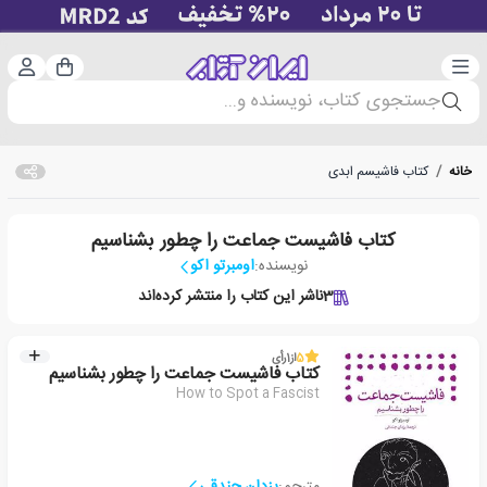
دسته‌بندی
ورود 
سبد خرید
جستجوی کتاب، نویسنده و...
خانه
/
کتاب فاشیسم ابدی
کتاب فاشیست جماعت را چطور بشناسیم
نویسنده:
اومبرتو اکو
3
ناشر این کتاب را منتشر کرده‌اند
5
از
1
رأی
کتاب فاشیست جماعت را چطور بشناسیم
How to Spot a Fascist
مترجم:
یزدان جندقی