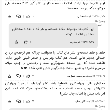
این کتاب‌ها چرا اینقدر اختلاف صفحه دارن. نشر گویا ۳۶۲ صفحه ولی
دوتای دیگه زیر صد صفحه؟
1403/01/05
|
توسط
مجتبی
0
|
|
پاسخ ها
این کتاب‌ها مجموعه مقاله هستند و هر کدام تعداد مختلفی
مقاله رو انتخاب کردند
1403/07/27
|
توسط
رضا
0
|
فقط و فقط نسخه‌ی نشر مانِ کتاب را بخوانید، چراکه هم ترجمه‌ی یزدان
جندقی بسیار عالی است، هم کتاب ویرایش و ظاهر خیلی خوبی دارد.
ناگفته نماند که این نسخه تصویرگری شده و زحمتش را جناب میلاد
موسوی کشیده و همین باعث چشم‌گیرتر شدن کتاب شده. ❤️🔥
1402/12/21
|
توسط
امیرمحمد شیرازیان
2
|
|
محتوای عالی، ویراستاری افتضاح! واقعا نشر گویا باید در مورد ویرایش
کتابهاش بررسی مجدد انجام بده. حیف نوشته‌های امبرتو اکو که با این
ایرادات پیش پا افتاده چاپ بشن!
1401/07/06
|
توسط
کاربر سایت
4
|
|
پاسخ ها