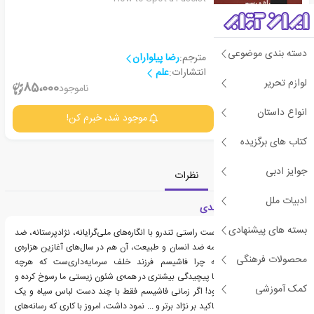
دسته بندی موضوعی
مترجم:
رضا پیلواران
انتشارات:
علم
لوازم تحریر
2
85،000
ناموجود
انواع داستان
جزئیات
موجود شد، خبرم کن!
کتاب های برگزیده
جوایز ادبی
معرفی
دسته‌بندی
نظرات
ادبیات ملل
معرفی کتاب فاشیسم ابدی
بسته های پیشنهادی
ظهور و گسترش احزاب دست راستی تندرو با انگاره‌های ملی‌گرایانه، نژادپرستانه، ضد
مهاجر و در معنای تمام کلمه ضد انسان و طبیعت، آن هم در سال‌های آغازین هزاره‌ی
محصولات فرهنگی
سوم، نشان می‌دهد که چرا فاشیسم فرزند خلف سرمایه‌داری‌ست که هرچه
لجام‌گسیخته‌تر می‌شود، با پیچیدگی بیشتری در همه‌‎ی شئون زیستی ما رسوخ کرده و
کمک آموزشی
باقی مانده و ابدی می‌شود! اگر زمانی فاشیسم فقط با چند دست لباس سیاه و یک
بازوبند صلیب شکسته و تاکید بر نژاد برتر و ... نمود داشت، امروز با کاری که رسانه‌های