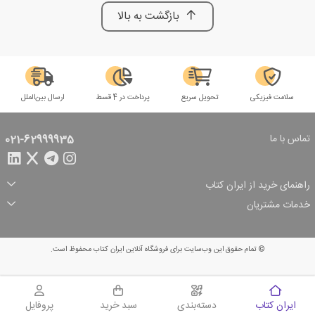
بازگشت به بالا
سلامت فیزیکی
تحویل سریع
پرداخت در 4 قسط
ارسال بین‌الملل
تماس با ما
021-62999935
راهنمای خرید از ایران کتاب
ثبت سفارش
شیوه پرداخت
خدمات مشتریان
تخفیف‌های خرید
شرایط ارسال سفارش
درباره ما
شرایط استفاده
حریم خصوصی
پیگیری سفارش
بازگرداندن سفارش
پرسش‌های متداول
© تمام حقوق این وب‌سایت برای فروشگاه آنلاین ایران کتاب محفوظ است.
سبد خرید
ایران کتاب
دسته‌بندی
سبد خرید
پروفایل