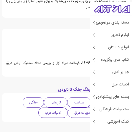
مهمی را بر عهده گرفت، آن چنان مهم که به پیشنهاد او برای تغییر استراتژی رویارویی با
ایران، عملا جنگ متوقف شد.
دسته بندی موضوعی
درباره نزار الخزرجی
لوازم تحریر
انواع داستان
کتاب های برگزیده
نزار الخزرجی متولد سال 1936، فرمانده سپاه اول و رییس ستاد مشترک ارتش عراق
بوده است.
جوایز ادبی
ادبیات ملل
دسته بندی های کتاب جنگ جنگ تا نابودی
بسته های پیشنهادی
خود زندگی نامه
سیاسی
تاریخی
جنگی
محصولات فرهنگی
کتاب مصور
ادبیات عراق
ادبیات عرب
کمک آموزشی