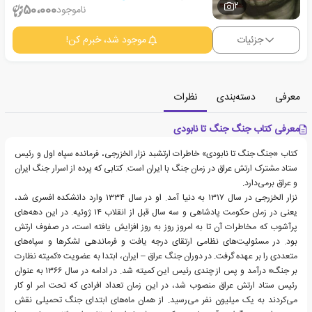
2
50،000
ناموجود
جزئیات
موجود شد، خبرم کن!
معرفی
دسته‌بندی
نظرات
معرفی کتاب جنگ جنگ تا نابودی
کتاب «جنگ جنگ تا نابودی» خاطرات ارتشبد نزار الخزرجی، فرمانده سپاه اول و رئیس
ستاد مشترک ارتش عراق در زمان جنگ با ایران است. کتابی که پرده از اسرار جنگ ایران
و عراق برمی‌دارد.
نزار الخزرجی در سال ۱۳۱۷ به دنیا آمد. او در سال ۱۳۳۴ وارد دانشکده افسری شد،
یعنی در زمان حکومت پادشاهی و سه سال قبل از انقلاب ۱۴ ژوئیه. در این دهه‌های
پرآشوب که مخاطرات آن تا به امروز روز به روز افزایش یافته است، در صفوف ارتش
بود. در مسئولیت‌های نظامی ارتقای درجه یافت و فرماندهی لشکرها و سپاه‌های
متعددی را بر عهده گرفت. در دوران جنگ عراق – ایران، ابتدا به عضویت «کمیته نظارت
بر جنگ» درآمد و پس از چندی رئیس این کمیته شد. در ادامه در سال ۱۳۶۶ به عنوان
رئیس ستاد ارتش عراق منصوب شد، در این زمان تعداد افرادی که تحت امر او کار
می‌کردند به یک میلیون نفر می‌رسید. از همان ماه‌های ابتدای جنگ تحمیلی نقش