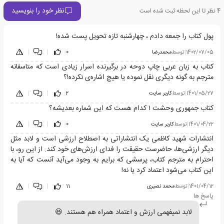
نظر خود را بنویسید
4
نظر تا این لحظه ثبت شده است
پول کتاب را جمعه دادم ، چهارشنبه تازه تحویل پست شده!
1402/07/05
|
توسط
محمدرضا
0
|
|
کتاب به زبان عربی چاپ دوحه در برگیرنده اسرار زیادی است که متاسفانه
مترجم به گونه دیگری نقل نموده یا هیچ اشاره‌ی نکرده!؟
1401/05/27
|
توسط
کاربر سایت
2
|
|
کتاب جمهوری وحشت ۱ کدام هست که این شماره بعدیشه؟
1401/04/22
|
توسط
کاربر سایت
0
|
|
انتشارات شهید کاظمی یک انتشاراتی به اصطلاح ارزشی است و لابد مثل
دیگر ارزشی‌ها، حاضرست حقیقت را فدای ارزش‌های خود کند. از این رو، با
احترام به مترجم کتاب، پرسشی که برایم به وجود می‌آید آنست که آیا به
این کتاب می‌شود اعتماد کرد یا نه!
1401/04/12
|
توسط
محمد نصیری
11
|
|
پاسخ ها
لابد نمیفهمی ارزش و اعتماد همراه هم هستند. 😆