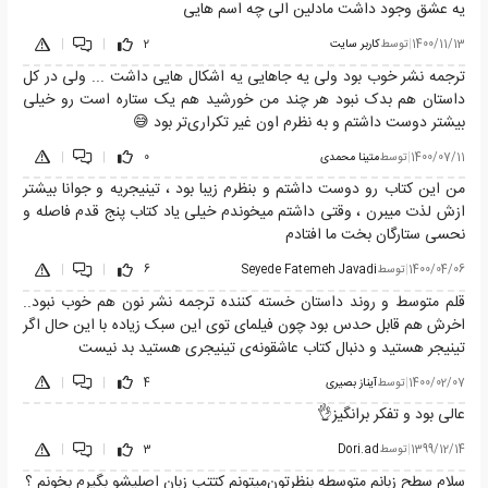
یه عشق وجود داشت مادلین الی چه اسم هایی
1400/11/13
|
توسط
کاربر سایت
2
|
|
ترجمه نشر خوب بود ولی یه جاهایی یه اشکال هایی داشت ... ولی در کل
داستان هم بدک نبود هر چند من خورشید هم یک ستاره است رو خیلی
بیشتر دوست داشتم و به نظرم اون غیر تکراری‌تر بود 😅
1400/07/11
|
توسط
متینا محمدی
0
|
|
من این کتاب رو دوست داشتم و بنظرم زیبا بود ، تینیجریه و جوانا بیشتر
ازش لذت میبرن ، وقتی داشتم میخوندم خیلی یاد کتاب پنج قدم فاصله و
نحسی ستارگان بخت ما افتادم
1400/04/06
|
توسط
Seyede Fatemeh Javadi
6
|
|
قلم متوسط و روند داستان خسته کننده ترجمه نشر نون هم خوب نبود..
اخرش هم قابل حدس بود چون فیلمای توی این سبک زیاده با این حال اگر
تینیجر هستید و دنبال کتاب عاشقونه‌ی تینیجری هستید بد نیست
1400/02/07
|
توسط
آیناز بصیری
4
|
|
عالی بود و تفکر برانگیز👌
1399/12/14
|
توسط
Dori.ad
3
|
|
سلام سطح زبانم متوسطه بنظرتون‌میتونم کتتب زبان اصلیشو بگیرم بخونم ؟