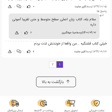
1399/10/05
|
توسط
کاربر سایت
0
|
|
پاسخ ها
سلام بله، کتاب زبان اصلی سطح متوسط و متن تقریبا آسونی
داره
1400/04/02
|
توسط
مینا جهانگیری
2
|
خیلی کتاب قشنگیه ...من واقعا از خوندنش لذت بردم
1399/08/28
|
توسط
کاربر سایت
2
|
|
2
1
بازگشت به بالا
سلامت فیزیکی
تحویل سریع
پرداخت در 4 قسط
ارسال بین‌الملل