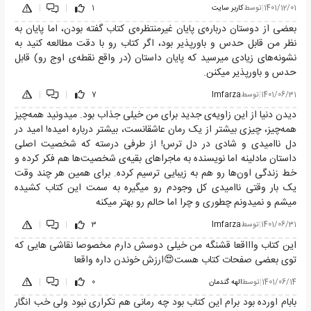
1401/12/01
|
توسط
کاربر سایت
1
|
|
بعضی از دوستان درباره‌ی پایان غیرمنتظره‌ی کتاب گفته بودن، اما پایان به
نظر من قابل حدس و باورپذیر بود، اگر کتاب رو با دقت مطالعه کنید به
نشونه‌های زیادی میرسید که پایان داستان (در واقع نقطه‌ی اوج رو) قابل
حدس و باورپذیر میکنن.
1401/06/31
|
توسط
Imfarza
7
|
|
دیدن دنیا از این زاویه‌ی جدید برای من خیلی جذاب بود. میدونید همه‌چیز
همه‌چیز، چیزی بیشتر از یک رمان عاشقانست، بیشتر درباره امیده! امید در
دل ناامیدی و شادی در دل ترس! از طرفی درسته که شخصیت اصلی
داستان مادلینه اما نویسنده به ماجراهای بقیه‌ی شخصیت‌ها هم فکر کرده و
خط زندگی اون‌ها رو هم به زیبایی ترسیم کرده. برای همین هر چند وقت
یک بار وقتی ناامیدی کل وجودم رو میگیره به سمت این کتاب کشیده
میشم و نمیدونم چطوری و چرا اما حالم رو بهتر میکنه
1401/06/31
|
توسط
Imfarza
3
|
|
این کتاب واااقعا قشنگه من خیلی دوسش دارم مخصوصا نقاشی هایی که
توی بعضی صفحات کتاب هست😍ارزش خوندن داره واقعا
1401/06/14
|
توسط
الهه گندمان
0
|
|
بابام اورده بود برام این کتاب بود چه رمانی هم تکراری نبود ولی خب انگار