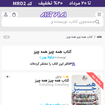
دسته‌بندی
ورود 
سبد خرید
جستجوی کتاب، نویسنده و...
خانه
/
کتاب همه چیز همه چیز
کتاب همه چیز همه چیز
نویسنده:
نیکولا یون
3
ناشر این کتاب را منتشر کرده‌اند
پیشنهاد ویژه
1.67
از
6
رأی
کتاب همه چیز همه چیز
Everything, Everything
مترجم:
طاهره جولانی