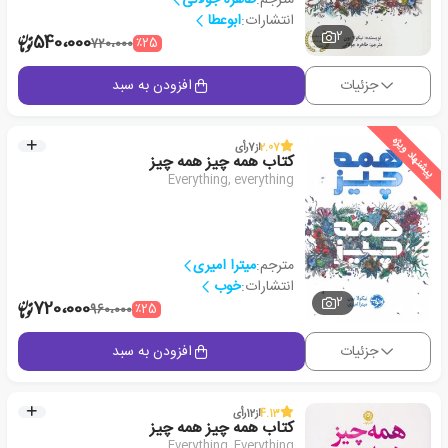
انتشارات:
ابوعطا
2
540،000
٪25
720،000
جزئیات
افزودن به سبد
پیشنهاد ویژه
2.07
از
7
رأی
کتاب همه چیز همه چیز
Everything, everything
مترجم:
میترا امیری
انتشارات:
خوب
2
720،000
٪25
960،000
جزئیات
افزودن به سبد
4.13
از
12
رأی
کتاب همه چیز همه چیز
Everything, Everything