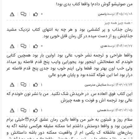
من صوتیشو گوش دادم! واقعا کتاب بدی بود!
1405/01/08
|
توسط
یاسمن
0
|
|
- همه چیز همه چیز
رمان جذاب و پر کششی بود و هر چه به انتهای کتاب نزدیک مشید
جذابتش رو از دست میده.در کل رمان قابل خوبی بود.
1404/02/27
|
توسط
هدی
0
|
|
واقعا طراحی و ترجمه نشر خوب عالی بود اولین بار بود همچین کتابی
خوندم که صفحاتش اینجور بود یجورایی وایب پنج قدم فاصله رو میداد
ولی خب اون بهتر بود قطعا ولی اینم خوب بود جدی پنج قدم فاصله عر
درار بود اما این شوکه کننده بود و پایان هردو عالی
1403/07/24
|
توسط
ستایش مدرسین
1
|
|
این کتاب فوق العاده س. در خریدش شک نکنید. من با نشر نون خوندم که
عالی بود ترجمه اش و فونت و همه چیزش
1403/06/05
|
توسط
هستی
1
|
|
سلام روز و شبتون به خیر من واقعا بااین رمان عشق کردم🥹خیلی برام
شیرین بود و واقعا دوستش داشتم اما ممکنه سلیقه هرکسی نباشه اگه به
رمان‌های عاشقانه ک یکمی ام از واقعیت ممکنه دور باشه داستانش و