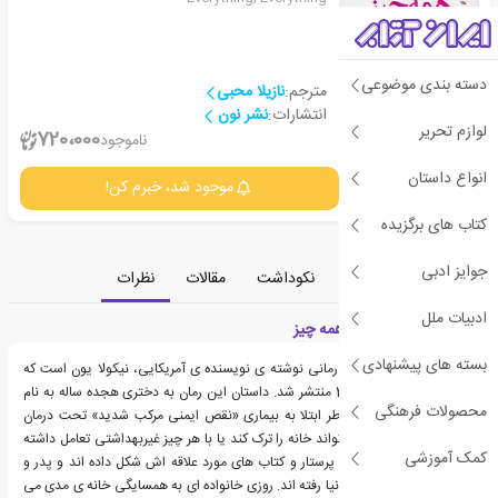
دسته بندی موضوعی
مترجم:
نازیلا محبی
انتشارات:
نشر نون
لوازم تحریر
2
720،000
ناموجود
انواع داستان
جزئیات
موجود شد، خبرم کن!
کتاب های برگزیده
جوایز ادبی
معرفی
دسته‌بندی
نکوداشت
مقالات
نظرات
ادبیات ملل
معرفی کتاب همه چیز همه چیز
بسته های پیشنهادی
کتاب همه چیز همه چیز، رمانی نوشته ی نویسنده ی آمریکایی، نیکولا یون است که
نخستین بار در سال 2015 منتشر شد. داستان این رمان به دختری هجده ساله به نام
محصولات فرهنگی
مَدی می پردازد که به خاطر ابتلا به بیماری «نقص ایمنی مرکب شدید» تحت درمان
است و از همین رو نمی تواند خانه را ترک کند یا با هر چیز غیربهداشتی تعامل داشته
کمک آموزشی
باشد. دنیای مدی را مادر، پرستار و کتاب های مورد علاقه اش شکل داده اند و پدر و
برادرش سال ها پیش از دنیا رفته اند. روزی خانواده ای به همسایگی خانه ی مدی می