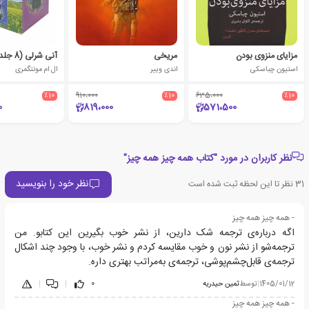
مزایای منزوی بودن
مریخی
آنی شرلی (8 جلدی)
استیون چباسکی
اندی وییر
ال ام مونتگمری
٪10
910،000
٪10
635،000
٪10
0
819،000
571،500
نظر کاربران در مورد "کتاب همه چیز همه چیز"
نظر خود را بنویسید
31
نظر تا این لحظه ثبت شده است
- همه چیز همه چیز
اگه درباره‌ی ترجمه شک دارین، از نشر خوب بگیرین این کتابو. من
ترجمه‌شو از نشر نون و خوب مقایسه کردم و نشر خوب، با وجود چند اشکال
ترجمه‌ی قابل‌چشم‌پوشی، ترجمه‌ی به‌مراتب بهتری داره.
1405/01/12
|
توسط
ثمین حیدریه
0
|
|
- همه چیز همه چیز