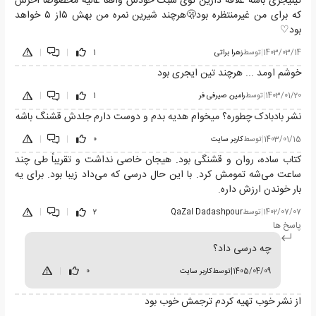
تینیجری باشه علاقه دارین توی سبک خودش واقعا عالیه مخصوصا آخرش
که برای من غیرمنتظره بود🫢هرچند شیرین نمره من بهش ۵از ۵ خواهد
بود♡
1403/03/14
|
توسط
زهرا براتی
1
|
|
خوشم اومد ... هرچند تین ایجری بود
1403/01/20
|
توسط
رامین صیرفی فر
1
|
|
نشر بادبادک چطوره؟ میخوام هدیه بدم و دوست دارم جلدش قشنگ باشه
1403/01/15
|
توسط
کاربر سایت
0
|
|
کتاب ساده، روان و قشنگی بود. هیجان خاصی نداشت و تقریباً طی چند
ساعت می‌شه تمومش کرد. با این حال درسی که می‌داد زیبا بود. برای یه
بار خوندن ارزش داره.
1402/07/07
|
توسط
QaZal Dadashpour
2
|
|
پاسخ ها
چه درسی داد؟
1405/04/09
|
توسط
کاربر سایت
0
|
از نشر خوب تهیه کردم ترجمش خوب بود