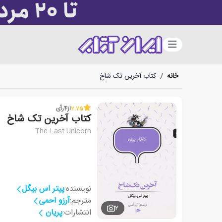
دسته‌بندی
خانه
/
کتاب آخرین تک شاخ
2.75
از
4
رأی
کتاب آخرین تک شاخ
The Last Unicorn
نویسنده:
پیتر اس بیگل
مترجم:
آرزو احمی
2
انتشارات:
پریان