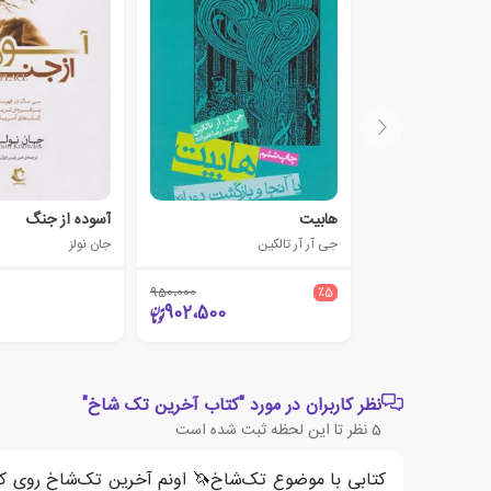
هابیت
آسوده از جنگ
جی آر آر تالکین
جان نولز
950،000
٪5
902،500
نظر کاربران در مورد "کتاب آخرین تک شاخ"
5
نظر تا این لحظه ثبت شده است
کتابی با موضوع تک‌شاخ🦄 اونم آخرین تک‌شاخ روی ک