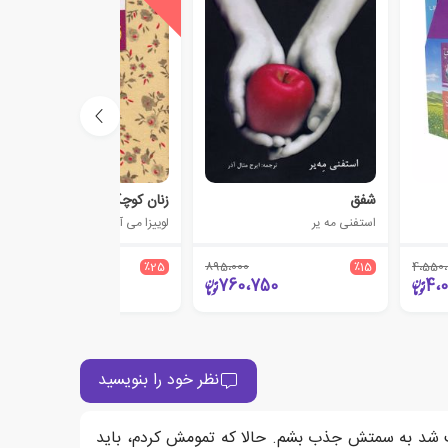
شفق
زنان کوچک
استفنی مه یر
لوییزا می آلکوت
1،150،000
٪25
895،000
٪15
4،550،
862،500
760،750
4،
نظر خود را بنویسید
ث شد به سمتش جذب بشم. حالا که تمومش کردم، باید