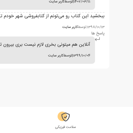
1402/03/11
|
توسط
کاربر سایت
ببخشید این کتاب رو می‌تونم از کتابفروشی شھر خودم تھ
1398/10/13
|
توسط
کاربر سایت
پاسخ ها
آنلاین هم میتونی بخری لازم نیست بری بیرون تو
1399/10/04
|
توسط
کاربر سایت
سلامت فیزیکی