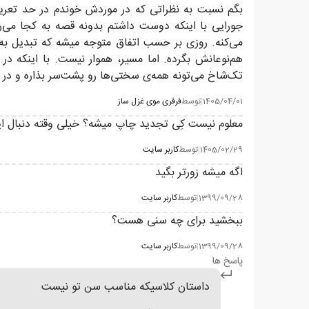
بگم نسبت به نظراتی که در موردش خوندم در حد تعریف‌ه
جورایی با اینکه دوست داشتم بدونه قصه به کجا می‌
می‌کنه. روزی بر حسب اتفاق متوجه میشه که تبدیل ب
هم‌نوعانش بگرده. اما مسیر، هموار نیست. با اینکه د
تک‌شاخ می‌تونه همه‌ی سختی‌ها رو پشت‌سر بذاره و در نها
1405/04/01
|
توسط
فرفری موی غزل ساز
معلوم نیست کِی تجدید چاپ میشه؟ خیلی وقته دنبال این کت
1405/02/29
|
توسط
کاربر سایت
اگه میشه زور‌تر بگید
1399/09/28
|
توسط
کاربر سایت
ببخشید برای چه سنی هست؟
1399/09/28
|
توسط
کاربر سایت
پاسخ ها
داستان کلاسیکه مناسب سن تو نیست