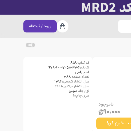
ورود / ثبت‌نام
سبد خرید
کد کتاب:
859
شابک:
978-600-7058-33-6
قطع:
رقعی
تعداد صفحه:
288
سال انتشار شمسی:
1396
سال انتشار میلادی:
1968
نوع جلد:
شومیز
سری چاپ:
1
ناموجود
90،000
د، خبرم کن!