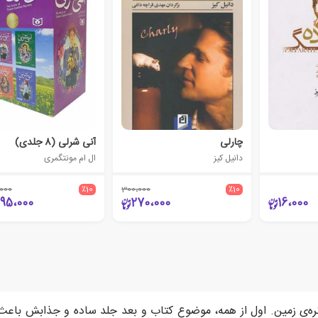
چارلی
آنی شرلی (8 جلدی)
دانیل کیز
ال ام مونتگمری
000
٪10
300،000
٪10
095،000
270،000
16،000
ره‌ی زمین. اول از همه، موضوع کتاب و بعد جلد ساده و جذابش باع