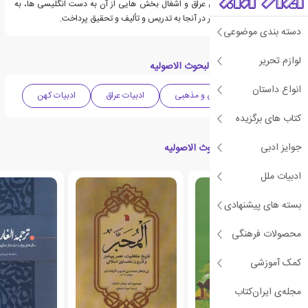
و آشفتگی اوضاع سیاسی عراق و اشغال بخش هایی از آن به دست انگلیسی ها، به
کربلا بازگشت و تا پایان عمر در آنجا به تدریس و تألیف و تحقیق پرداخت.
دسته بندی موضوعی
لوازم تحریر
دسته بندی های کتاب البحوث الاصولیه
انواع داستان
فلسفی
دینی و مذهبی
ادبیات عراق
ادبیات کهن
کتاب های برگزیده
جوایز ادبی
کتاب های مرتبط با البحوث الاصولیه
ادبیات ملل
بسته های پیشنهادی
محصولات فرهنگی
کمک آموزشی
مجله‌ی ایران‌کتاب