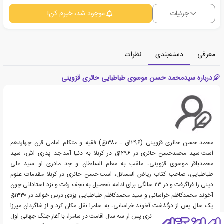
جزئیات
موجود شد، خبرم کن!
معرفی
دسته‌بندی
نظرات
درباره سیدمحمد حسن موسوی طباطبایی حائری قزوینی
محمد حسن حائری قزوینی (۱۲۹۶ق ـ ۱۳۸۰ق) فقیه و متکلم امامی قرن چهاردهم
است.سید محمدحسن حائری در ۱۲۹۶ق در کربلا به دنیا آمد.جد پدری اش، سید
محمدباقر موسوی قزوینی، ملقب به معلم السلطان و جد مادری او سید علی
طباطبایی، صاحب کتاب ریاض المسائل، است.حسن حائری در کربلا مقدمات علوم
دینی را فراگرفت و در ۲۳ سالگی برای ادامه تحصیل به نجف رفت و نزد استادانی چون
آخوند محمدکاظم خراسانی و سید محمدکاظم طباطبایی یزدی درس خواند.در ۱۳۳۰ق
یک سال پس از درگذشت آخوند خراسانی، به سامرا نقل مکان کرد و از شاگردان میرزا
محمدتقی شیرازی شد. حائری پس از سه سال اقامت در سامرا، با آغاز جنگ جهانی اول