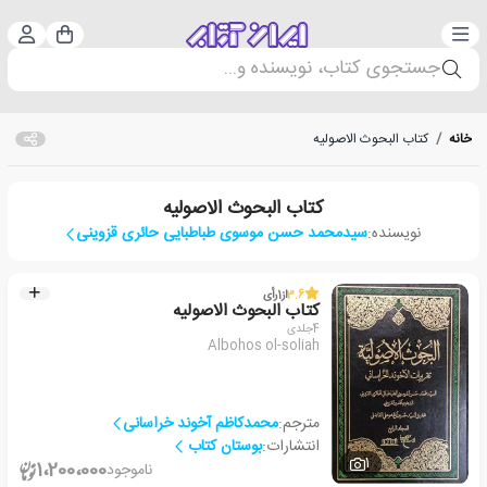
دسته‌بندی
ورود 
سبد خرید
جستجوی کتاب، نویسنده و...
خانه
/
کتاب البحوث الاصولیه
کتاب البحوث الاصولیه
نویسنده:
سیدمحمد حسن موسوی طباطبایی حائری قزوینی
3.6
از
1
رأی
کتاب البحوث الاصولیه
4جلدی
Albohos ol-soliah
مترجم:
محمدکاظم آخوند خراسانی
انتشارات:
بوستان کتاب
1
1،200،000
ناموجود