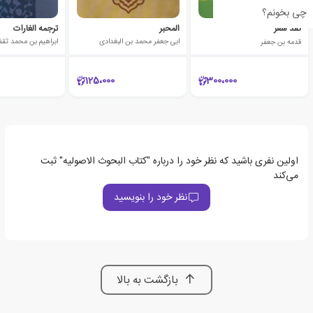
چی بخونم؟
نقد شعر
المحبر
ترجمه الغارات
قدمه بن جعفر
ابی جعفر محمد بن البغدادی
ابراهیم بن محمد ثق
125،000
300،000
اولین نفری باشید که نظر خود را درباره "کتاب البحوث الاصولیه" ثبت
می‌کند
نظر خود را بنویسید
بازگشت به بالا