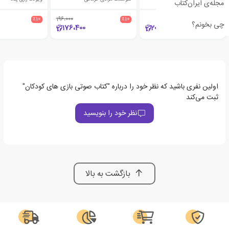
مجله‌ی ایران‌کتاب
٪10
196،000
٪10
چی بخونم؟
176،400
20،000
اولین نفری باشید که نظر خود را درباره "کتاب صوتی بازی های کودکان"
ثبت می‌کند
نظر خود را بنویسید
بازگشت به بالا