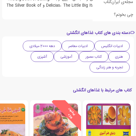
مجله‌ی ایران‌کتاب
سری Delicias، The Little Big Italian Cookbook و The Silver Book of
Cocktails است.
چی بخونم؟
دسته بندی های کتاب غذاهای انگشتی
ادبیات انگلیس
ادبیات معاصر
دهه 2000 میلادی
هنری
کتاب مصور
آموزشی
آشپزی
تجربه و هنر زندگی
کتاب های مرتبط با غذاهای انگشتی
ی
ش
ن
ه
ا
د
و
ی
ژ
پ
ه