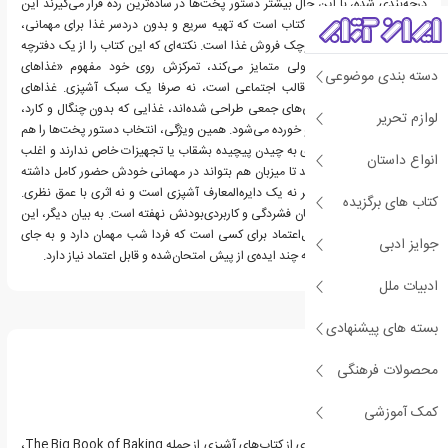
درجه‌بندی شده، با این حال بیشتر دستور پخت‌ها در ساده‌ترین رده قرار می‌گیرند این
امر سازگار با هدف اصلی کتاب است که تهیه سریع و بدون ‌دردسر غذا برای مهمانی،
پیک‌نیک یا یک بوفه‌ی کوچک فروش غذا است. نکته‌ای که این کتاب را از یک دفترچه
دستور پخت غذای معمولی متمایز می‌کند، تمرکزش روی خود مفهوم «غذاهای
دسته بندی موضوعی
انگشتی» به‌ عنوان یک قالب اجتماعی است، نه صرفا یک سبک آشپزی. غذاهای
انگشتی ذاتا برای دورهمی‌های جمعی طراحی شده‌اند، غذایی که بدون چنگال و کارد،
لوازم تحریر
ایستاده و در حال گفت‌وگو خورده می‌شود. همین ویژگی، انتخاب دستور پخت‌ها را هم
شکل داده: هیچ‌کدام نیازی به چیدن پیچیده بشقاب یا تجهیزات خاص ندارند و اغلب
انواع داستان
از پیش قابل آماده‌سازی‌اند تا میزبان هم بتواند در مهمانی خودش حضور کامل داشته
باشد. در مجموع، اثر حاضر نه یک دایره‌المعارف آشپزی است و نه اثری با عمق نظری.
کتاب های برگزیده
ارزش این اثر دقیقا در همان فشردگی و کاربردی‌بودنش نهفته است. به بیان دیگر، این
کتاب، منبعی سریع و قابل‌اعتماد برای کسی است که فردا شب مهمان دارد و به ‌جای
جوایز ادبی
مرور صدها صفحه، فقط به چند ایده‌ی از پیش امتحان‌شده و قابل اعتماد نیاز دارد.
ادبیات ملل
درباره کارلا باردی
بسته های پیشنهادی
محصولات فرهنگی
کمک آموزشی
کارلا باردی نویسنده بسیاری از کتاب‌های آشپزی از جمله The Big Book of Baking،