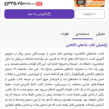
2
335،750
٪15
395،000
جزئیات
افزودن به سبد
معرفی
دسته‌بندی
نظرات
معرفی کتاب غذاهای انگشتی
کتاب «غذاهای انگشتی» نوشته‌ی کارلا بادی، از نویسندگان بسیار پرکار در حوزه‌ی
آشپزی است. از جمله کتاب‌های او که به فارسی نیز برگردانده شده‌اند می‌توان به «نان
ایتالیایی»، «شکلات»، «پیتزا» و «برنج» اشاره کرد. این آثار کوتاه و مختصر هستند و بر
روی یک غذا یا مجموعه‌ غذاهای مشخص متمرکز اند. این جلد مشخصا ۴۰ دستور
غذاهای انگشتی (فینگرفود) را کنار هم گذاشته است، از کروستینی ایتالیایی و تنقلات
خمیر پف‌دار گرفته تا ساته‌های تند و ادویه‌دار شرق آسیا. در نتیجه کتاب طیفی از
فرهنگ‌های غذایی مختلف را دربرمی‌گیرد. ساختار کتاب کاملا کاربردی است، دقیقا
همان چیزی که از یک کتاب کوچک آشپزی انتظار می‌رود. هر دستور پخت با یک عکس
رنگی از غذای نهایی همراه است، تا خواننده پیش از پختن دقیقا بداند نتیجه کار چه
شکلی خواهد بود. نویسنده توضیح می‌دهد که هر یک از این دستور پخت‌ها را سه بار
آزمایش کرده‌اند. همچنین قابل توجه است که هر دستور پخت بر اساس سطح دشواری