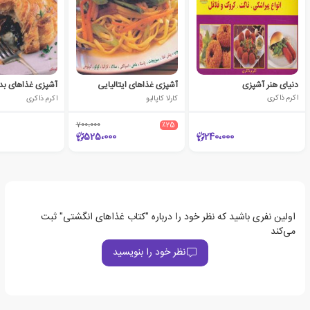
دنیای هنر آشپزی
آشپزی غذاهای ایتالیایی
آشپزی غذاهای ب
اکرم ذاکری
کارلا کاپالبو
اکرم ذاکری
700،000
٪25
525،000
240،000
اولین نفری باشید که نظر خود را درباره "کتاب غذاهای انگشتی" ثبت
می‌کند
نظر خود را بنویسید