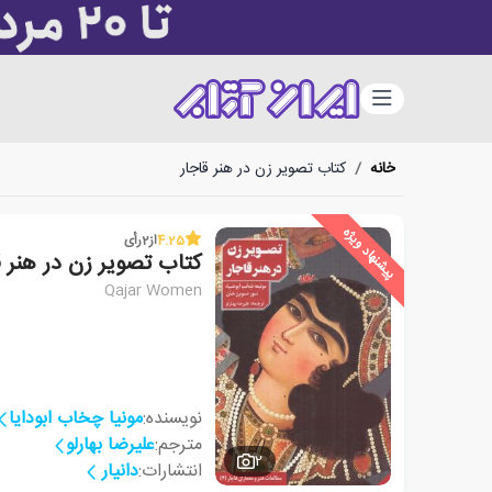
دسته‌بندی
خانه
/
کتاب تصویر زن در هنر قاجار
پیشنهاد ویژه
4.25
از
2
رأی
کتاب تصویر زن در هنر ق
Qajar Women
نویسنده:
مونیا چخاب ابودایا
مترجم:
علیرضا بهارلو
2
انتشارات:
دانیار