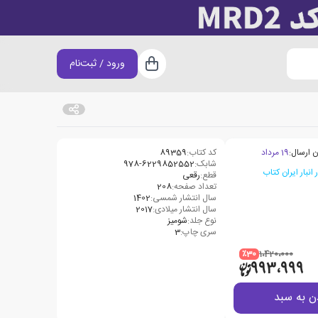
ورود / ثبت‌نام
سبد خرید
ن ارسال:
19 مرداد
کد کتاب:
89359
شابک:
978-6229852552
قطع:
رقعی
تعداد صفحه:
208
سال انتشار شمسی:
1402
سال انتشار میلادی:
2017
نوع جلد:
شومیز
سری چاپ:
3
٪30
1،420،000
993،999
ن به سبد