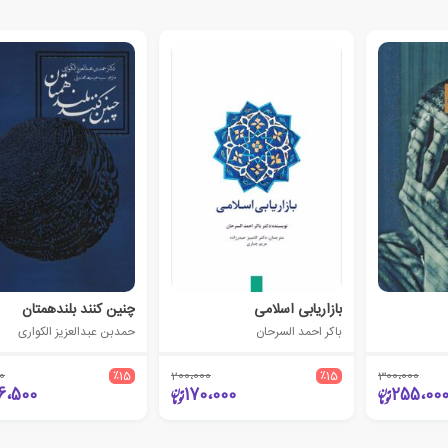
بازاریابی اسلامی
چنین کنند بلندهمتان
باکر احمد السرحان
حمدبن عبدالعزیز الکواری
0
٪15
200،000
٪15
300،000
6،500
170،000
255،00