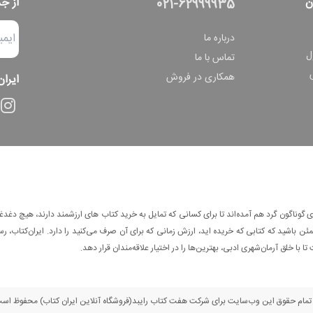
ن
از ج
021-62999935
درباره ما
ل
تماس با ما
همکاری در فروش
ایران
وناگون گرد هم آمده‌اند تا برای کسانی که تمایل به خرید کتاب های ارزشمند دارند، هیچ دغدغه
 باشید که کتابی که خریده اید، ارزش زمانی که برای آن صرف می‌کنید را دارد. ایران‌کتاب، رس
ا با خلق آرمان‌شهری ادبی، بهترین‌ها را در اختیار علاقه‌مندان قرار دهد.
مام حقوق این وب‌سایت برای شرکت هفت کتاب رایبد(فروشگاه آنلاین ایران کتاب) محفوظ اس