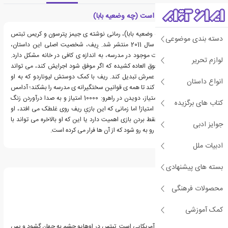
معرفی کتاب مدرسه ... است (چه وضعیه بابا)
کتاب مدرسه ... است (چه وضعیه بابا)، رمانی نوشته ی جیمز پترسون و کریس تبتس
دسته بندی موضوعی
است که نخستین بار در سال 2011 منتشر شد. رِیف، شخصیت اصلی این داستان،
بدون اضافه شدن مشکلات موجود در مدرسه، به اندازه ی کافی در خانه مشکل دارد.
لوازم تحریر
خوشبختانه او نقشه ای فوق العاده کشیده که اگر موفق شود اجرایش کند، می تواند
امسال را به بهترین سال عمرش تبدیل کند. ریف با کمک دوستش لیوناردو که به او
انواع داستان
امتیاز می دهد، تلاش می کند تا همه ی قوانین سختگیرانه ی مدرسه را بشکند؛ آدامس
جویدن در کلاس: 5000 امتیاز، دویدن در راهرو: 10000 امتیاز و به صدا درآوردن زنگ
کتاب های برگزیده
خطر آتش سوزی: 50000 امتیاز! اما زمانی که این بازیِ ریف روی غلطک می افتد، او
باید تصمیم بگیرد که آیا فقط بردن بازی اهمیت دارد یا این که او بالاخره می تواند با
جوایز ادبی
قوانین، قلدرها و حقایقی رو به رو شود که از آن ها فرار می کرده است.
ادبیات ملل
درباره کریس تبتس
بسته های پیشنهادی
محصولات فرهنگی
کمک آموزشی
کریس تبتس، نویسنده ی آمریکایی است. تبتس در اوهایو چشم به جهان گشود و پس