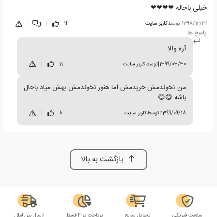
خیلی باحاله ❤❤❤❤
1398/12/22
|
توسط
کاربر سایت
14
|
|
پاسخ ها
آره والا
1399/03/30
|
توسط
کاربر سایت
11
|
من نخوندمش خریدمش اما هنوز نخوندمش بهش میاد باحال
باشه 😋😋
1399/09/18
|
توسط
کاربر سایت
8
|
بازگشت به بالا
سلامت فیزیکی
تحویل سریع
پرداخت در 4 قسط
ارسال بین‌الملل