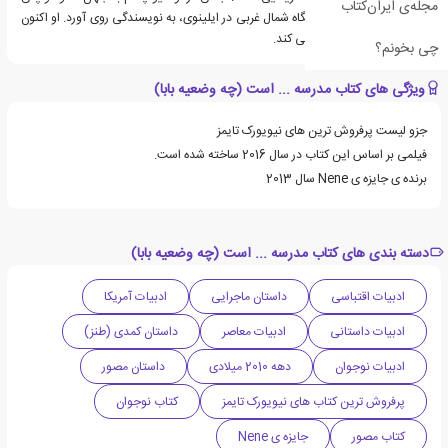
مجله‌ی ایران‌کتاب
از فارغ التحصیلی از دانشگاه شمال غربی در ایلینوی، به نویسندگی روی آورد. او اکنون
در ایالت ورمونت زندگی می کند.
چی بخونم؟
ویژگی های کتاب مدرسه ... است (چه وضعیه بابا)
جزو لیست پرفروش ترین های نیویورک تایمز
فیلمی بر اساس این کتاب در سال 2016 ساخته شده است.
برنده ی جایزه ی Nene سال 2013
دسته بندی های کتاب مدرسه ... است (چه وضعیه بابا)
ادبیات اقتباسی
داستان ماجرایی
ادبیات آمریکا
ادبیات داستانی
ادبیات معاصر
داستان کمدی (طنز)
ادبیات نوجوان
دهه 2010 میلادی
داستان مصور
پرفروش ترین کتاب های نیویورک تایمز
کتاب نوجوان
کتاب مصور
جایزه ی Nene