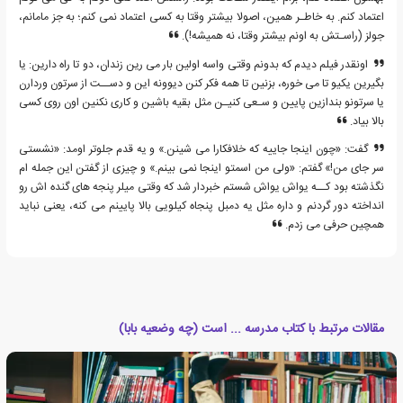
اعتماد کنم. به خاطـر همین، اصولا بیشتر وقتا به کسی اعتماد نمی کنم؛ به جز مامانم،
جولز (راسـتش به اونم بیشتر وقتا، نه همیشه!).
اونقدر فیلم دیدم که بدونم وقتی واسه اولین بار می رین زندان، دو تا راه دارین: یا
بگیرین یکیو تا می خوره، بزنین تا همه فکر کنن دیوونه این و دســت از سرتون وردارن
یا سرتونو بندازین پایین و سـعی کنیـن مثل بقیه باشین و کاری نکنین اون روی کسی
بالا بیاد.
گفت: «چون اینجا جاییه که خلافکارا می شینن.» و یه قدم جلوتر اومد: «نشستی
سر جای من!» گفتم: «ولی من اسمتو اینجا نمی بینم.» و چیزی از گفتن این جمله ام
نگذشته بود کــه یواش یواش شستم خبردار شد که وقتی میلر پنجه های گنده اش رو
انداخته دور گردنم و داره مثل یه دمبل پنجاه کیلویی بالا پایینم می کنه، یعنی نباید
همچین حرفی می زدم.
مقالات مرتبط با کتاب مدرسه ... است (چه وضعیه بابا)