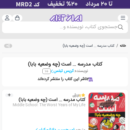
دسته‌بندی
ورود 
سبد خرید
جستجوی کتاب، نویسنده و...
خانه
/
کتاب مدرسه ... است (چه وضعیه بابا)
کتاب مدرسه ... است (چه وضعیه بابا)
نویسنده:
کریس تبتس
1
2
ناشر این کتاب را منتشر کرده‌اند
5
از
1
رأی
کتاب مدرسه ... است (چه وضعیه بابا)
Middle School: The Worst Years of My Life
مترجم:
امیرحسین دانشورکیان