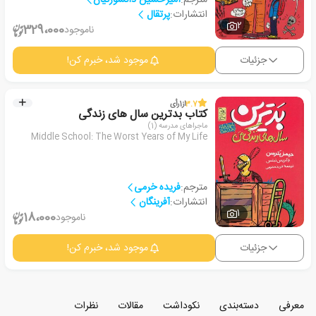
انتشارات:
پرتقال
2
329،000
ناموجود
جزئیات
موجود شد، خبرم کن!
3.7
از
1
رأی
کتاب بدترین سال های زندگی
ماجراهای مدرسه (1)
Middle School: The Worst Years of My Life
مترجم:
فریده خرمی
انتشارات:
آفرینگان
1
18،000
ناموجود
جزئیات
موجود شد، خبرم کن!
معرفی
دسته‌بندی
نکوداشت
مقالات
نظرات