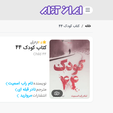
دسته‌بندی
خانه
/
کتاب کودک 44
4.5
از
6
رأی
کتاب کودک 44
Child 44
نویسنده:
تام راب اسمیت
مترجم:
نادر قبله ای
1
انتشارات:
مروارید