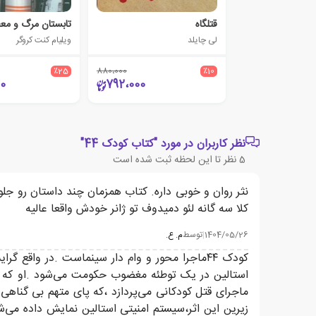
قتلگاه
تابستان مرگ و مع
لی چایلد
ویلیام کنت کروگر
٪25
880،000
٪10
0
792،000
نظر کاربران در مورد "کتاب کودک 44"
5
نظر تا این لحظه ثبت شده است
نثر روان و خوبی داره. کتاب همزمان چند داستان رو جل
کلا سه گانه لئو دمیدوف تو ژانر خودش واقعا عالیه
1404/05/26
|
توسط
م. ع.
کودک ۴۴ماجرا محور و وام دار سینماست .در و
استالین در یک توطئه مغضوب حکومت می‌شود .او که بی
زیرین این اثر،سیستم امنیتی استالین نمایش داده می‌