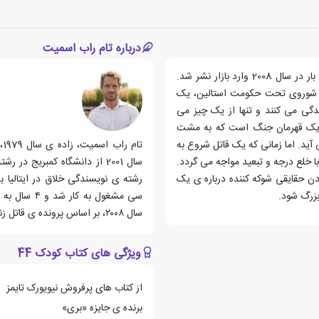
درباره تام راب اسمیت
کتاب کودک 44، رمانی نوشته ی تام راب اسمیت است که اولین بار در سال 2008 وارد بازار نشر شد.
 شوروی تحت حکومت استالین، یک
ی می کنند و تنها از یک چیز می
ف، یک قهرمان جنگ است که به مشت
آید. اما زمانی که یک قاتل شروع به
ت
 خلع درجه و تبعید مواجه می گردد.
سال 2001 از دانشگاه کمبریج
ردن حقایقی شوکه کننده درباره ی یک
رشته ی نویسندگی خلاق در ایتالیا
بزرگ شود.
سی مشغول به 
سال ۲۰۰۸، بر اساس پرونده ی قاتل زنجیره ای معروف روسیه، آندره چیکاتیلو، منتشر شد.
ویژگی های کتاب کودک 44
از کتاب های پرفروش نیویورک تایمز
برنده ی جایزه «بری»