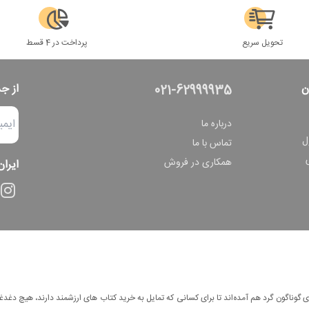
تحویل سریع
پرداخت در 4 قسط
ن
از ج
021-62999935
درباره ما
ل
تماس با ما
همکاری در فروش
ایران
وناگون گرد هم آمده‌اند تا برای کسانی که تمایل به خرید کتاب های ارزشمند دارند، هیچ دغدغه