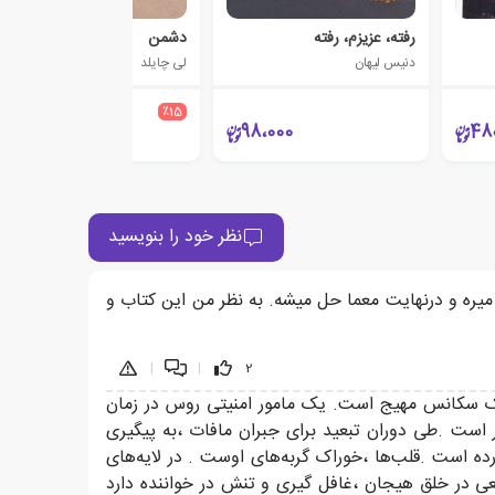
رفته، عزیزم، رفته
دشمن
دنیس لیهان
لی چایلد
590،000
٪15
501،500
98،000
48
نظر خود را بنویسید
میره و درنهایت معما حل میشه. به نظر من این کتاب و
|
|
2
ی یک سکانس مهیج است. یک مامور امنیتی روس در زمان
است .طی دوران تبعید برای جبران مافات ،به پیگیری
ک را به طرز فجیع کشته و قلبشان را در آورده است .قلب‌ها ،خوراک گربه‌های اوست . در لایه‌های
عی در خلق هیجان ،غافل گیری و تنش در خواننده دارد