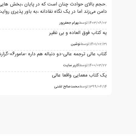
.حجم بالای حوادث چنان است که در پایان ،بخش هایی ا
دامن می‌زند اما در یک نگاه نقادانه ،به باور پذیری روای
1403/06/02
|
توسط
بهرام جعفرپور
یه کتاب فوق العاده و بی نظیر
1401/02/31
|
توسط
نوشین
کتاب عالی ترجمه عالی-دو دنباله هم داره -مامور06-گزارش محرمانه
1400/03/22
|
توسط
کاربر سایت
یک کتاب معمایی واقعا عالی
1399/06/14
|
توسط
محمدصالح لشنی