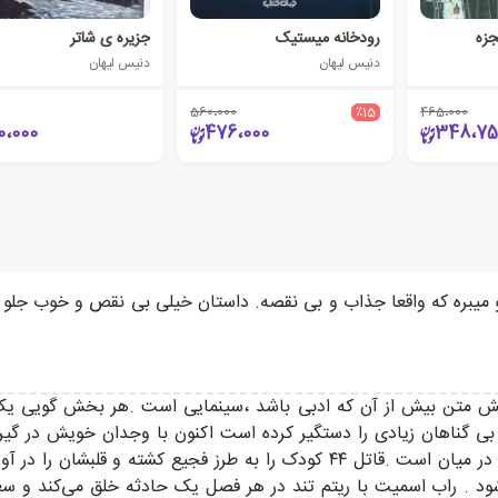
جزه
رودخانه میستیک
جزیره ی شاتر
دنیس لیهان
دنیس لیهان
560،000
٪15
465،000
0،000
476،000
348،75
و میبره که واقعا جذاب و بی نقصه. داستان خیلی بی نقص و خوب جلو 
اقع گرایش متن بیش از آن که ادبی باشد ،سینمایی است .هر بخش گوی
 گناهان زیادی را دستگیر کرده است اکنون با وجدان خویش در گیر 
ماجرای قتل کودکانی می‌پردازد ،که پای متهم بی گناهی در میان است .قاتل ۴۴ کود
شود . راب اسمیت با ریتم تند در هر فصل یک حادثه خلق می‌کند و س