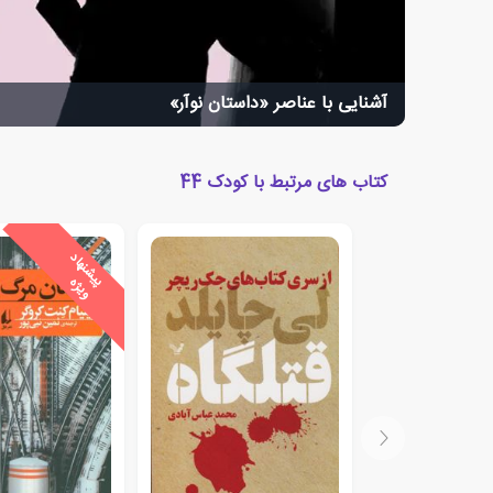
آشنایی با عناصر «داستان نوآر»
کتاب های مرتبط با کودک 44
ی
ش
ن
ه
ا
د
و
ی
ژ
پ
ه