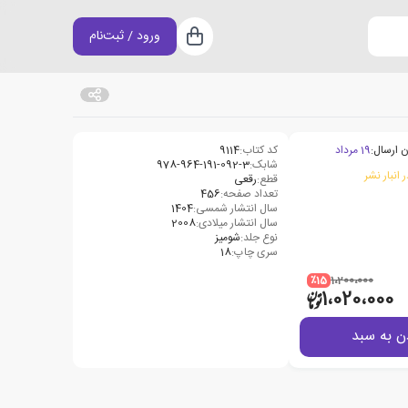
ورود / ثبت‌نام
سبد خرید
ن ارسال:
19 مرداد
کد کتاب:
9114
شابک:
978-964-191-092-3
 انبار نشر
قطع:
رقعی
تعداد صفحه:
456
سال انتشار شمسی:
1404
سال انتشار میلادی:
2008
نوع جلد:
شومیز
سری چاپ:
18
٪15
1،200،000
1،020،000
ن به سبد