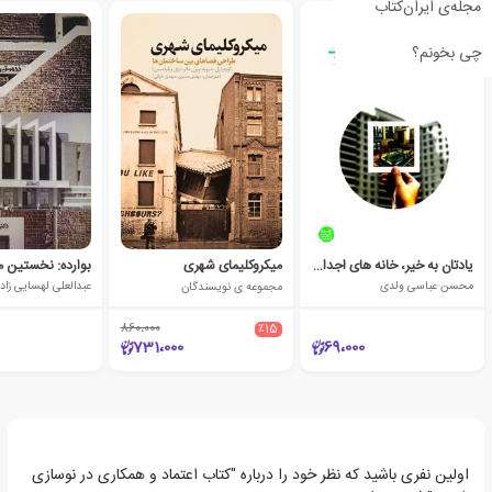
مجله‌ی ایران‌کتاب
چی بخونم؟
یادتان به خیر، خانه های اجدادی!
میکروکلیمای شهری
محسن عباسی ولدی
مجموعه ی نویسندگان
عبدالعلی لهسایی زاد
860،000
٪15
731،000
69،000
اولین نفری باشید که نظر خود را درباره "کتاب اعتماد و همکاری در نوسازی