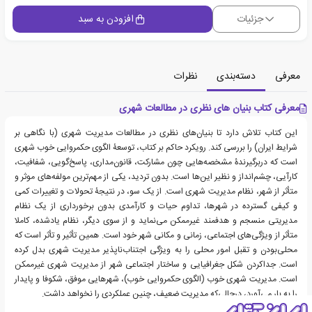
جزئیات
افزودن به سبد
معرفی
دسته‌بندی
نظرات
معرفی کتاب بنیان های نظری در مطالعات شهری
این کتاب تلاش دارد تا بنیان‌های نظری در مطالعات مدیریت شهری (با نگاهی بر
شرایط ایران) را بررسی کند. رویکرد حاکم بر کتاب، توسعۀ الگوی حکمروایی خوب شهری
است که دربرگیرندۀ مشخصه‌هایی چون مشارکت، قانون‌مداری، پاسخ‌گویی، شفافیت،
کارآیی، چشم‌انداز و نظیر این‌ها است. بدون تردید، یکی از مهم‌ترین مولفه‌های موثر و
متأثر از شهر، نظام مدیریت شهری است. از یک سو، در نتیجۀ تحولات و تغییرات کمی
و کیفی گسترده در شهرها، تداوم حیات و کارآمدی بدون برخورداری از یک نظام
مدیریتی منسجم و هدفمند غیرممکن می‌نماید و از سوی دیگر، نظام یادشده، کاملا
متأثر از ویژگی‌های اجتماعی، زمانی و مکانی شهر خود است. همین تأثیر و تأثر است که
محلی‌بودن و تقبل امور محلی را به ویژگی اجتناب‌ناپذیر مدیریت شهری بدل کرده
است. جداکردن شکل جغرافیایی و ساختار اجتماعی شهر از مدیریت شهری غیرممکن
است. مدیریت شهری خوب (الگوی حکمروایی خوب)، شهرهایی موفق، شکوفا و پایدار
را به بار می‌آورد، درحالی‌که مدیریت ضعیف، چنین عملکردی را نخواهد داشت.