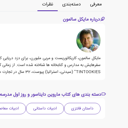
معرفی
دسته‌بندی
نظرات
درباره مایکل سالمون
مایکل سالمون، کاریکاتوریست و مربی ملبورن، برای دزد دریایی ک
TINTOOKIES" (سیدنی، استرالیا) پیوست، 32 سال در تجارت سرگرمی جوانان مشغول بوده است.
دسته بندی های کتاب ماروین دایناسور و روز اول مدرسه
داستان فانتزی
ادبیات داستانی
ادبیات معاص