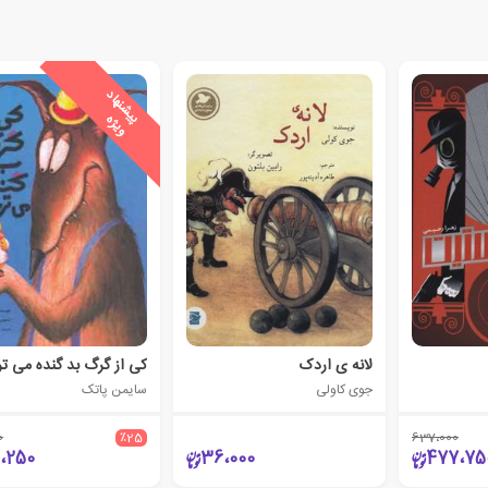
ی
ش
ن
ه
ا
د
و
ی
ژ
پ
ه
لانه ی اردک
کی از گرگ بد گنده می ت
جوی کاولی
سایمن پاتک
0
٪25
637،000
9،250
36،000
477،75