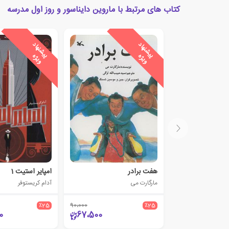
کتاب های مرتبط با ماروین دایناسور و روز اول مدرسه
ی
ش
ن
ه
ا
د
و
ی
ژ
ی
ش
ن
ه
ا
د
و
ی
ژ
پ
ه
پ
ه
هفت برادر
امپایر استیت 1
مارگارت می
آدام کریستوفر
٪25
90،000
٪25
0
67،500