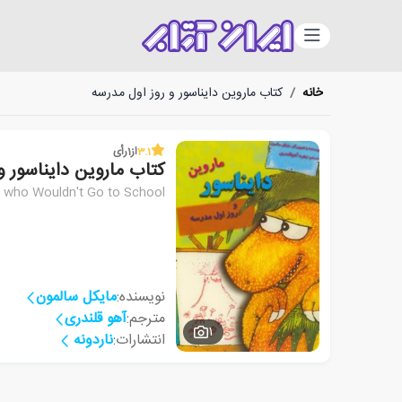
دسته‌بندی
خانه
/
کتاب ماروین دایناسور و روز اول مدرسه
3.1
از
1
رأی
کتاب ماروین دایناسور و
 who Wouldn't Go to School
نویسنده:
مایکل سالمون
مترجم:
آهو قلندری
1
انتشارات:
ناردونه