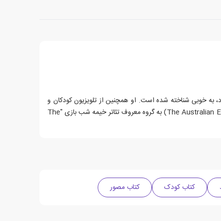
رد، به خوبی شناخته شده است. او همچنین از تلویزیون کودکان و
سفرهایش به مدارس و کتابخانه ها شناخته شده است. از زمانی که در سال 1968 به عنوان مدیر صحنه/طراح کارآموز (The Australian Elizabethan Theatre Trust) به گروه معروف تئاتر خیمه شب بازی "The
کتاب کودک
کتاب مصور