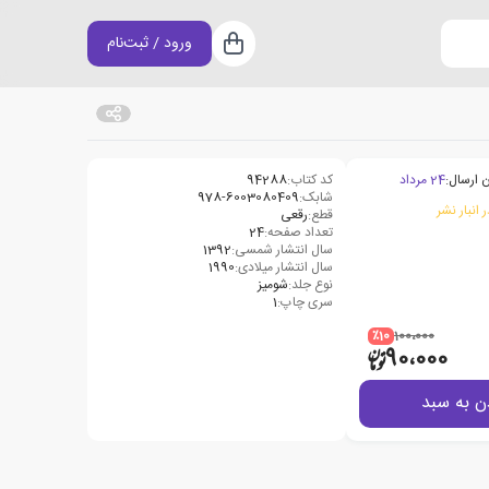
ورود / ثبت‌نام
سبد خرید
 ارسال:
24 مرداد
کد کتاب:
94288
شابک:
978-6003080409
 انبار نشر
قطع:
رقعی
تعداد صفحه:
24
سال انتشار شمسی:
1392
سال انتشار میلادی:
1990
نوع جلد:
شومیز
سری چاپ:
1
٪10
100،000
90،000
ن به سبد