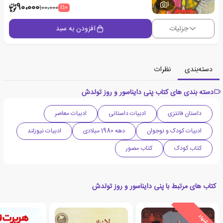
1
90،000
٪10
100،000
جزئیات
افزودن به سبد
دسته‌بندی
نظرات
دسته بندی های کتاب پنی دایناسور و روز تولدش
داستان فانتزی
ادبیات داستانی
ادبیات معاصر
ادبیات کودک و نوجوان
دهه 1980 میلادی
ادبیات نیوزلند
کتاب کودک
کتاب مصور
کتاب های مرتبط با پنی دایناسور و روز تولدش
ی
ش
ن
ه
ا
د
و
ی
ژ