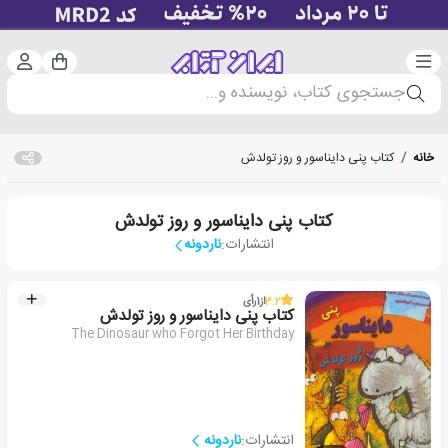
دسته‌بندی
ورود 
سبد خرید
جستجوی کتاب، نویسنده و...
خانه
/
کتاب پنی دایناسور و روز تولدش
کتاب پنی دایناسور و روز تولدش
انتشارات:
ناردونه
3.2
از
1
رأی
کتاب پنی دایناسور و روز تولدش
The Dinosaur who Forgot Her Birthday
انتشارات:
ناردونه