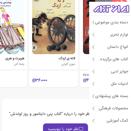
پ
ه
دسته بندی موضوعی
لوازم تحریر
انواع داستان
امپایر استیت 1
لانه ی اردک
هربرت و هری
کتاب های برگزیده
آدام کریستوفر
جوی کاولی
پاملا آلن
جوایز ادبی
637،000
٪25
36،000
477،750
ادبیات ملل
بسته های پیشنهادی
محصولات فرهنگی
اولین نفری باشید که نظر خود را درباره "کتاب پنی دایناسور و روز تولدش"
ثبت می‌کند
کمک آموزشی
نظر خود را بنویسید