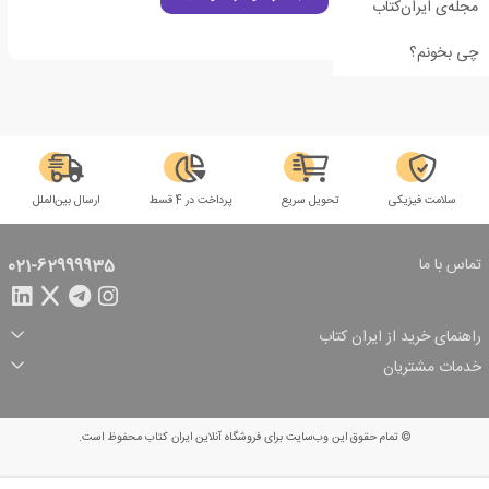
مجله‌ی ایران‌کتاب
چی بخونم؟
سلامت فیزیکی
تحویل سریع
پرداخت در 4 قسط
ارسال بین‌الملل
تماس با ما
021-62999935
راهنمای خرید از ایران کتاب
ثبت سفارش
شیوه پرداخت
خدمات مشتریان
تخفیف‌های خرید
شرایط ارسال سفارش
درباره ما
شرایط استفاده
حریم خصوصی
پیگیری سفارش
بازگرداندن سفارش
پرسش‌های متداول
© تمام حقوق این وب‌سایت برای فروشگاه آنلاین ایران کتاب محفوظ است.