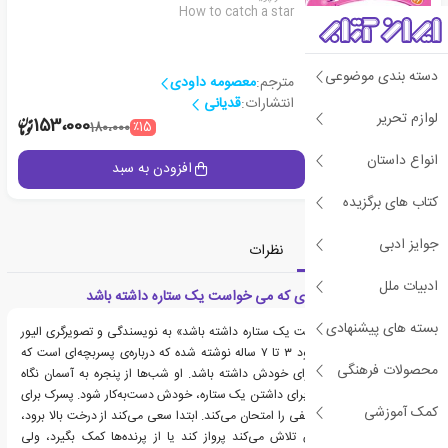
How to catch a star
دسته بندی موضوعی
مترجم:
معصومه داودی
انتشارات:
قدیانی
لوازم تحریر
2
153،000
٪15
180،000
انواع داستان
جزئیات
افزودن به سبد
کتاب های برگزیده
جوایز ادبی
معرفی
دسته‌بندی
نظرات
ادبیات ملل
معرفی کتاب پسر بچه ای که می خواست یک ستاره داشته باشد
بسته های پیشنهادی
«پسر بچه‌ای که می‌خواست یک ستاره داشته باشد» به نویسندگی و تصویرگری الیور
جفرز برای گروه سنی حدود ۳ تا ۷ ساله نوشته شده که درباره‌ی پسربچه‌ای است که
محصولات فرهنگی
دوست دارد یک ستاره برای خودش داشته باشد. او شب‌ها از پنجره به آسمان نگاه
می‌کند و تصمیم می‌گیرد برای داشتن یک ستاره، خودش دست‌به‌کار شود. پسرک برای
کمک آموزشی
گرفتن ستاره راه‌های مختلفی را امتحان می‌کند. ابتدا سعی می‌کند از درخت بالا برود،
بعد با موشک کاغذی‌اش تلاش می‌کند پرواز کند یا از پرنده‌ها کمک بگیرد، ولی