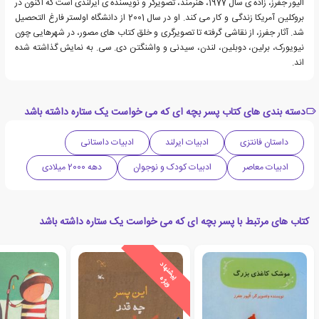
الیور جفرز، زاده ی سال 1977، هنرمند، تصویرگر و نویسنده ی ایرلندی است که اکنون در
بروکلین آمریکا زندگی و کار می کند. او در سال 2001 از دانشگاه اولستر فارغ التحصیل
شد. آثار جفرز، از نقاشی گرفته تا تصویرگری و خلق کتاب های مصور، در شهرهایی چون
نیویورک، برلین، دوبلین، لندن، سیدنی و واشنگتن دی. سی. به نمایش گذاشته شده
اند.
دسته بندی های کتاب پسر بچه ای که می خواست یک ستاره داشته باشد
داستان فانتزی
ادبیات ایرلند
ادبیات داستانی
ادبیات معاصر
ادبیات کودک و نوجوان
دهه 2000 میلادی
کتاب های مرتبط با پسر بچه ای که می خواست یک ستاره داشته باشد
ی
ش
ن
ه
ا
د
و
ی
ژ
پ
ه