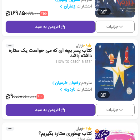
انتشارات:
زعفران
2
169،150
٪15
199،000
جزئیات
افزودن به سبد
3.9
از
1
رأی
کتاب پسر بچه ای که می خواست یک ستاره
داشته باشد
How to catch a star
مترجم:
رضوان خرمیان
انتشارات:
ناردونه
1
90،000
٪10
100،000
جزئیات
افزودن به سبد
3.4
از
1
رأی
کتاب چطوری ستاره بگیریم؟
تفکر پویا 2