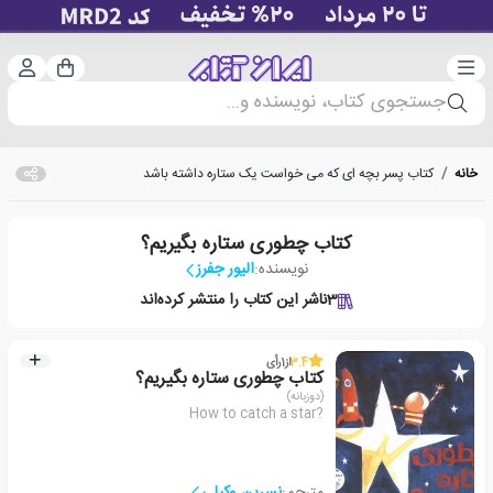
دسته‌بندی
ورود 
سبد خرید
جستجوی کتاب، نویسنده و...
خانه
/
کتاب پسر بچه ای که می خواست یک ستاره داشته باشد
کتاب چطوری ستاره بگیریم؟
نویسنده:
الیور جفرز
3
ناشر این کتاب را منتشر کرده‌اند
3.4
از
1
رأی
کتاب چطوری ستاره بگیریم؟
(دوزبانه)
How to catch a star?
مترجم:
نسرین وکیلی