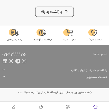
بازگشت به بالا
سلامت فیزیکی
تحویل سریع
پرداخت در 4 قسط
ارسال بین‌الملل
تماس با ما
021-62999935
راهنمای خرید از ایران کتاب
ثبت سفارش
شیوه پرداخت
خدمات مشتریان
تخفیف‌های خرید
شرایط ارسال سفارش
درباره ما
شرایط استفاده
حریم خصوصی
پیگیری سفارش
بازگرداندن سفارش
پرسش‌های متداول
© تمام حقوق این وب‌سایت برای فروشگاه آنلاین ایران کتاب محفوظ است.
سبد خرید