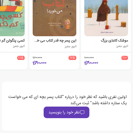
موشک کاغذی بزرگ
این پسر چه قدر کتاب می خورد!
کسی پنگوئن گم ن
الیور جفرز
الیور جفرز
الیور جفرز
٪15
120،000
٪25
100،000
٪10
90،000
90،000
اولین نفری باشید که نظر خود را درباره "کتاب پسر بچه ای که می خواست
یک ستاره داشته باشد" ثبت می‌کند
نظر خود را بنویسید