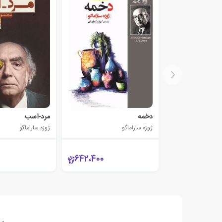
دخمه
مرد-اسب
ژوزه ساراماگو
ژوزه ساراماگو
642،400