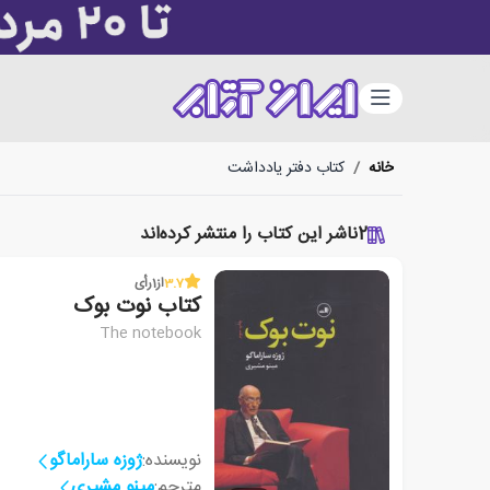
دسته‌بندی
خانه
/
کتاب دفتر یادداشت
2
ناشر این کتاب را منتشر کرده‌اند
3.7
از
1
رأی
کتاب نوت بوک
The notebook
نویسنده:
ژوزه ساراماگو
مترجم:
مینو مشیری