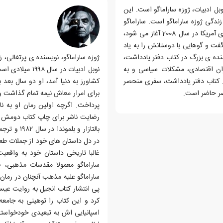
بل ادبیات، ژوزه ساراماگو است. این
زندگی ژوزه ساراماگو است. ساراماگو
در این کتاب که داستانش، اندکی قبل از انتخابات ریاست جمهوری آمریکا در سال 2008 آغاز می شود،
فت و گوهایی با دوستانش را به یاد
نده ی بزرگ در کتاب دفتر یادداشت،
حران اقتصادی، مشکلات سیاسی و به
نوبل ادبیات در
. کتاب دفتر یادداشت، سفری منحصر
کشاورز به دنیا آمد، او دو سال بعد
صر حاضر است.
برای امرار معاش نیمه تمام گذاشت و
رضایت ناشر برای چاپ کتاب دومش موج
در دل داستان های خود از جملات طعن
غالبا تاریخی داستان خود به واقع
ساراماگو معمولا مقدسات مذهبی، 
پی انتشار کتاب انجیل به روایت عیس
کرد و این کتاب را توهینی به جامعه
اسپانیایی اش به تبعیدی خودخواسته 