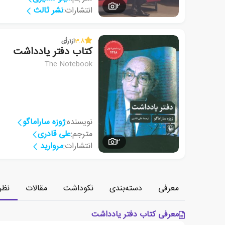
2
انتشارات:
نشر ثالث
3.8
از
1
رأی
کتاب دفتر یادداشت
The Notebook
نویسنده:
ژوزه ساراماگو
مترجم:
علی قادری
2
انتشارات:
مروارید
معرفی
دسته‌بندی
نکوداشت
مقالات
نظر
معرفی کتاب دفتر یادداشت