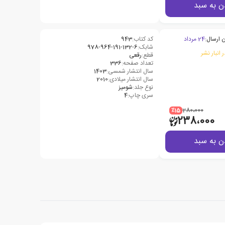
ن به سبد
 ارسال:
24 مرداد
کد کتاب:
943
شابک:
978-964-191-132-6
 انبار نشر
قطع:
رقعی
تعداد صفحه:
336
سال انتشار شمسی:
1403
سال انتشار میلادی:
2010
نوع جلد:
شومیز
سری چاپ:
4
٪15
280،000
238،000
ن به سبد