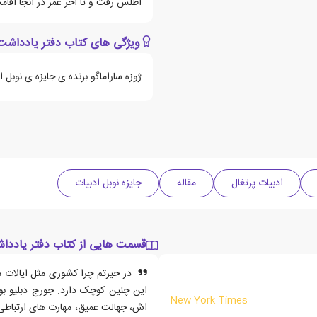
اطلس رفت و تا آخر عمر در آنجا اقام
ویژگی های کتاب دفتر یادداشت
ژوزه ساراماگو برنده ی جایزه ی نوبل ادبی
ادبیات پرتغال
مقاله
جایزه نوبل ادبیات
قسمت هایی از کتاب دفتر یاددا
در حیرتم چرا کشوری مثل ایالات م
این چنین کوچک دارد. جورج دبلیو ب
New York Times
اش، جهالت عمیق، مهارت های ارتباطی