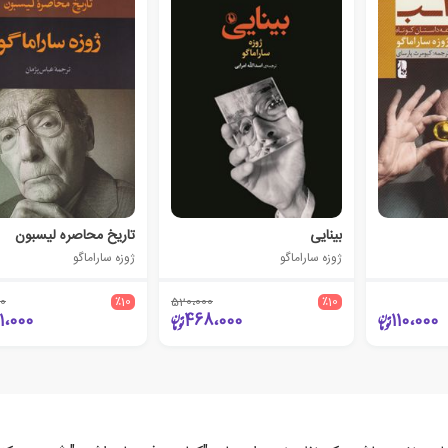
بینایی
تاریخ محاصره لیسبون
ژوزه ساراماگو
ژوزه ساراماگو
0
٪10
520،000
٪10
1،000
468،000
110،000