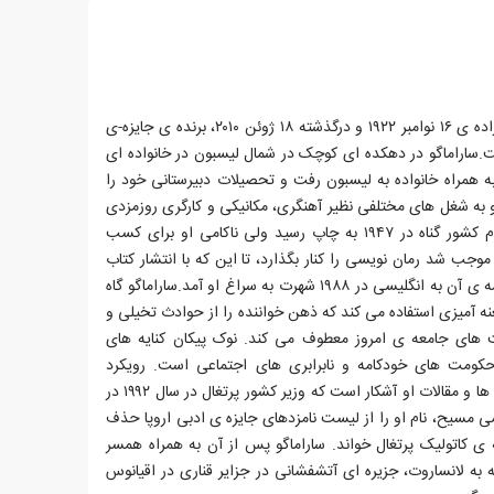
ژوزه ساراماگو، نویسنده ی پرتغالی، زاده ی ۱۶ نوامبر ۱۹۲۲ و درگذشته ۱۸ ژوئن ۲۰۱۰، برنده ی جایزه-ی
 سال ۱۹۹۸ میلادی است.ساراماگو در دهکده ای کوچک در شمال لیسبون در خانواده ای
 به همراه خانواده به لیسبون رفت و تحصیلات دبیرستانی خود را
 به شغل های مختلفی نظیر آهنگری، مکانیکی و کارگری روزمزدی
پرداخت. اگرچه اولین رمان او به نام کشور گناه در ۱۹۴۷ به چاپ رسید ولی ناکامی او برای کسب
ب شد رمان نویسی را کنار بگذارد، تا این که با انتشار کتاب
بالتازار و بلموندا در سال ۱۹۸۲ و ترجمه ی آن به انگلیسی در ۱۹۸۸ شهرت به سراغ او آمد.ساراماگو گاه
ه آمیزی استفاده می کند که ذهن خواننده را از حوادث تخیلی و
یت های جامعه ی امروز معطوف می کند. نوک پیکان کنایه های
حکومت های خودکامه و نابرابری های اجتماعی است. رویکرد
ساراماگو علیه مذهب آنچنان در رمان ها و مقالات او آشکار است که وزیر کشور پرتغال در سال ۱۹۹۲ در
ی مسیح، نام او را از لیست نامزدهای جایزه ی ادبی اروپا حذف
 ی کاتولیک پرتغال خواند. ساراماگو پس از آن به همراه همسر
به لانساروت، جزیره ای آتشفشانی در جزایر قناری در اقیانوس