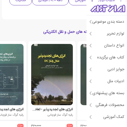
ادبیات ایران
آموزشی
دهه 2020 میلادی
مکانیک
مهندسی برق
دسته بندی موضوعی
کتاب های مرتبط با سامانه های حمل و نقل الکتریکی
لوازم تحریر
انواع داستان
کتاب های برگزیده
جوایز ادبی
ادبیات ملل
بسته های پیشنهادی
محصولات فرهنگی
انرژی های تجدیدپذیر
انرژی های تجدیدپذیر - تعادل ولتاژ DC
مجموعه ی نویسندگان
رقیه گوگ ساز قوچانی
رقیه گوگ ساز قوچان
کمک آموزشی
٪10
320،000
٪10
220،000
٪10