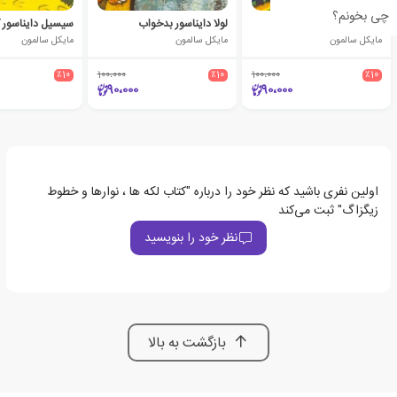
چی بخونم؟
ویلبر دایناسور پرنده
لولا دایناسور بدخواب
مایکل سالمون
مایکل سالمون
مایکل سالمون
٪10
100،000
٪10
100،000
٪10
90،000
90،000
اولین نفری باشید که نظر خود را درباره "کتاب لکه ها ، نوارها و خطوط
زیگزاگ" ثبت می‌کند
نظر خود را بنویسید
بازگشت به بالا