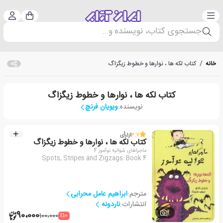
دسته‌بندی
ورود 
سبد خرید
جستجوی کتاب، نویسنده و...
خانه
/
کتاب لکه ها ، نوارها و خطوط زیگزاگ
کتاب لکه ها ، نوارها و خطوط زیگزاگ
نویسنده:
ویویان فرنچ
3.7
از
1
رأی
کتاب لکه ها ، نوارها و خطوط زیگزاگ
ماجراهای شوالیه نوآموز 4
Spots, Stripes and Zigzags: Book 4
مترجم:
ابراهیم عامل محرابی
انتشارات:
ناردونه
1
90،000
٪10
100،000