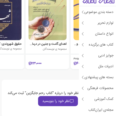
دسته بندی موضوعی
لوازم تحریر
انواع داستان
پیشگیری و درمان آسیبهای ورزشی
اهدای گامت و جنین در درمان ناباروری
کتاب های برگزیده
مجموعه ی نویسندگان
مجموعه ی نویسندگان
مجموعه ی نویسندگا
جوایز ادبی
675،000
٪10
23،000
607،500
ادبیات ملل
بسته های پیشنهادی
محصولات فرهنگی
اولین نفری باشید که نظر خود را درباره "کتاب رحم جایگزین" ثبت می‌کند
کمک آموزشی
نظر خود را بنویسید
مجله‌ی ایران‌کتاب