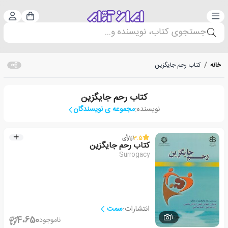
دسته‌بندی
ورود 
سبد خرید
جستجوی کتاب، نویسنده و...
خانه
/
کتاب رحم جایگزین
کتاب رحم جایگزین
نویسنده:
مجموعه ی نویسندگان
3.5
از
1
رأی
کتاب رحم جایگزین
Surrogacy
انتشارات:
سمت
1
4،650
ناموجود