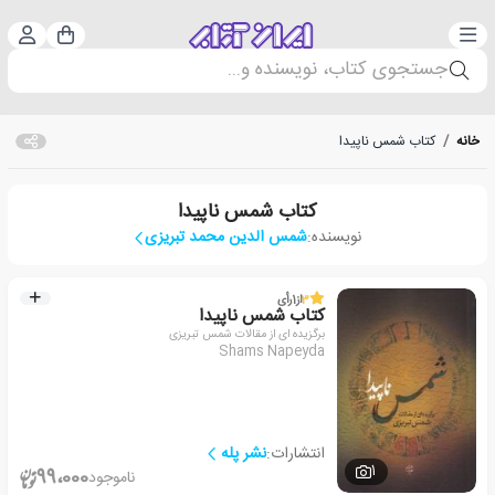
دسته‌بندی
ورود 
سبد خرید
جستجوی کتاب، نویسنده و...
خانه
/
کتاب شمس ناپیدا
کتاب شمس ناپیدا
نویسنده:
شمس الدین محمد تبریزی
3
از
1
رأی
کتاب شمس ناپیدا
برگزیده ای از مقالات شمس تبریزی
Shams Napeyda
انتشارات:
نشر پله
1
99،000
ناموجود