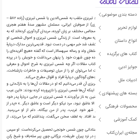
دسته بندی موضوعی
محمد بن علی بن ملک‌داد تبریزی ملقب به شمس‌الدین یا شمس تبریزی (زاده ۵۸۲ –
درگذشته ۶۴۵ هجری قمری) از صوفیان ایرانی، مسلمان مشهور سدهٔ هفتم هجری
لوازم تحریر
است. سخنان وی را که در مجالس مختلف بر زبان آورده، مریدان گردآوری کرده‌اند که به
نام «مقالات شمس تبریزی» معروف است. از زندگی شمس تبریزی و احوال شخصی او
انواع داستان
تا آنگاه که مقالات شمس کشف شد خبر مهمی در دست نبود. قدیمی‌ترین مدارک دربارهٔ
شمس تبریزی، ابتدانامه سلطان ولد و رساله سپهسالار است که گفته «هیچ آفریده‌ای را
کتاب های برگزیده
بر حال شمس اطلاعی نبوده چون شهرت خود را پنهان می‌داشت و خویش را در پرده
اسرار فرو می‌پیچید». در کتاب مقالات اگر چه شمس تبریزی به شرح احوال و معرفی
جوایز ادبی
پیشینه خود نپرداخته‌است اما می‌توان او را از میان توصیفات و خاطرات بازشناخت،
توصیفاتی که او به مناسبت‌های گوناگون دربارهٔ افراد و اقوال مطرح می‌کند.
ادبیات ملل
دربارهٔ پدر و مادر شمس تبریزی آن قدر می‌دانیم که او در مقالات آن‌ها را به نازک‌دلی و
مهربانی توصیف می‌کند و اینکه آن‌ها شمس تبریزی را نازپرورده کرده بودند: «این عیب
بسته های پیشنهادی
از پدر و مادر بود که مرا چنین به ناز برآوردند.» شمس تبریزی در جایی دربارهٔ پدر خود
می‌گوید: «نیک مرد بود… الا عاشق نبود، مرد نیکو دیگر است و عاشق دیگر…» «پدر از
محصولات فرهنگی
من خبر نداشت. من در شهر خود غریب، پدر از من بیگانه، دلم از او می‌رمید.
پنداشتمی که بر من خواهد افتاد. به لطف سخن می‌گفت، پنداشتم که مرا می‌زند، از
کمک آموزشی
خانه بیرون می‌کند»
شمس تبریزی در محضر استادانی چون شمس خونجی تحصیل می‌کرده‌است. او سپس
مجله‌ی ایران‌کتاب
به سیر و سلوک پرداخت و در نزد پیران طریقت، بزرگانی چون پیر سله‌باف و شیخ رکن