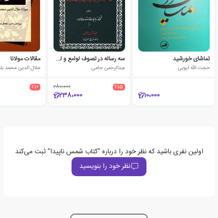
تماشای خورشید
سه رساله در تصوف لوامع و لوایح
مقالات مولانا
حجت الله ایوبی
عبدالرحمن جامی
جلال الدین محمد بلخ
٪10
280،000
٪15
238،000
10،000
اولین نفری باشید که نظر خود را درباره "کتاب شمس ناپیدا" ثبت می‌کند
نظر خود را بنویسید