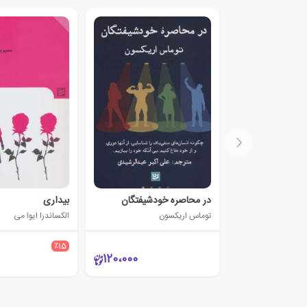
در محاصره خودشیفتگان
بیداری
توماس اریکسون
الکساندرا ایوا می
٪15
120،000