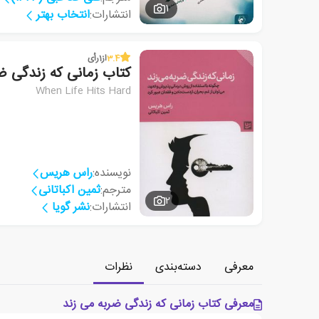
1
انتشارات:
انتخاب بهتر
3.4
از
1
رأی
کتاب زمانی که زندگی ض
When Life Hits Hard
نویسنده:
راس هریس
مترجم:
ثمین اکباتانی
2
انتشارات:
نشر گویا
معرفی
دسته‌بندی
نظرات
معرفی کتاب زمانی که زندگی ضربه می زند