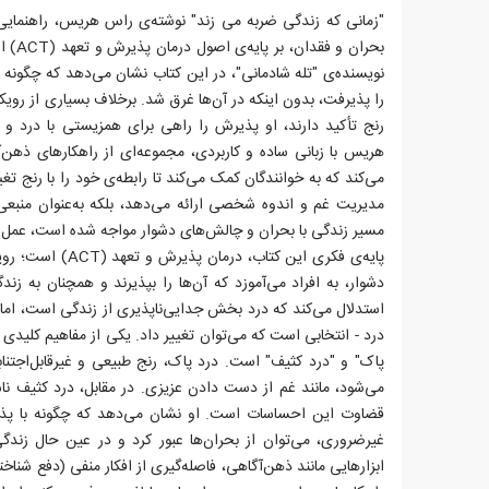
"زمانی که زندگی ضربه می زند" نوشته‌ی راس هریس، راهنمایی د
بحران و
نویسنده‌ی "تله شادمانی"، در این کتاب نشان می‌دهد که چگونه م
را پذیرفت، بدون اینکه در آن‌ها غرق شد. برخلاف بسیاری از رویک
رنج تأکید دارند، او پذیرش را راهی برای همزیستی با درد و ا
هریس با زبانی ساده و کاربردی، مجموعه‌ای از راهکارهای ذهن‌
می‌کند که به خوانندگان کمک می‌کند تا رابطه‌ی خود را با رنج تغی
مدیریت غم و اندوه شخصی ارائه می‌دهد، بلکه به‌عنوان منب
مسیر زندگی با بحران و چالش‌های دشوار مواجه شده است، عمل م
پایه‌ی فکری این کتاب،
دشوار، به افراد می‌آموزد که آن‌ها را بپذیرند و همچنان به زن
استدلال می‌کند که درد بخش جدایی‌ناپذیری از زندگی است، اما رنج 
درد - انتخابی است که می‌توان تغییر داد. یکی از مفاهیم کلیدی 
پاک" و "درد کثیف" است. درد پاک، رنج طبیعی و غیرقابل‌اجتنا
می‌شود، مانند غم از دست دادن عزیزی. در مقابل، درد کثیف نا
قضاوت این احساسات است. او نشان می‌دهد که چگونه با پذ
غیرضروری، می‌توان از بحران‌ها عبور کرد و در عین حال زند
ابزارهایی مانند ذهن‌آگاهی، فاصله‌گیری از افکار منفی (دفع شناخت