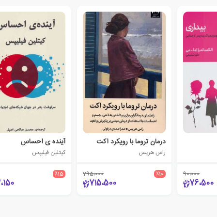
درمان تروما با رویکرد اکت
آینده ی احساس
راس هریس
کیتلین فیلیپس
٪15
795،000
٪10
90،000
،150
715،500
76،500