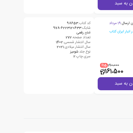
ن به سبد
ن ارسال:
19 مرداد
کد کتاب:
98653
شابک:
978-6223120633
قطع:
رقعی
تعداد صفحه:
272
سال انتشار شمسی:
1402
سال انتشار میلادی:
2021
نوع جلد:
شومیز
سری چاپ:
2
٪15
190،000
161،500
ن به سبد