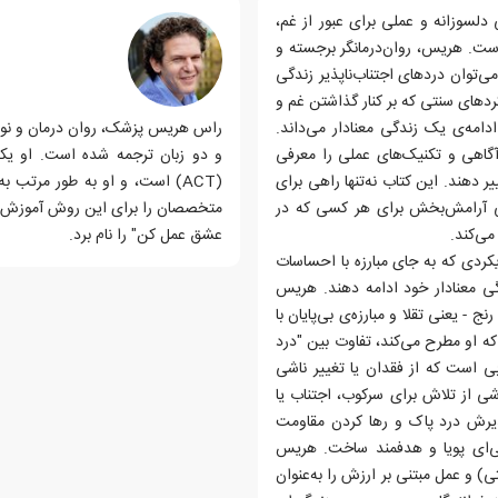
لسوزانه و عملی برای عبور از غم،
 فقدان، بر پایه‌ی اصول درمان پذیرش و تعهد (ACT) است. هریس، روان‌درمانگر برجسته و
ی‌توان دردهای اجتناب‌ناپذیر زندگی
ردهای سنتی که بر کنار گذاشتن غم و
دامه‌ی یک زندگی معنادار می‌داند.
راس هریس پزشک، روان درمان و نوی
آگاهی و تکنیک‌های عملی را معرفی
و دو زبان ترجمه شده است. او یکی
یر دهند. این کتاب نه‌تنها راهی برای
(ACT) است، و او به طور مرتب 
عی آرامش‌بخش برای هر کسی که در
متخصصان را برای این روش آموزش دهد
ی‌کند.
عشق عمل کن" را نام برد.
 درمان پذیرش و تعهد (ACT) است؛ رویکردی که به جای مبارزه با احساسات
دگی معنادار خود ادامه دهند. هریس
- یعنی تقلا و مبارزه‌ی بی‌پایان با
که او مطرح می‌کند، تفاوت بین "درد
بی است که از فقدان یا تغییر ناشی
شی از تلاش برای سرکوب، اجتناب یا
یرش درد پاک و رها کردن مقاومت
گی‌ای پویا و هدفمند ساخت. هریس
ی) و عمل مبتنی بر ارزش را به‌عنوان