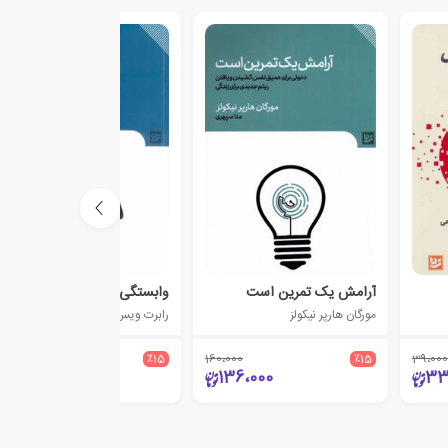
آرامش یک تمرین است
وابستگی بیش از اندازه
مورگان هارپر نیکولز
رابرت ویس
110،000
٪15
160،000
٪15
39،000
93،500
136،000
33