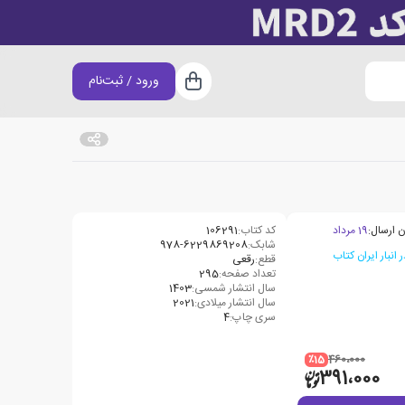
ورود / ثبت‌نام
سبد خرید
ن ارسال:
19 مرداد
کد کتاب:
106291
شابک:
قطع:
رقعی
تعداد صفحه:
‫295
سال انتشار شمسی:
1403
سال انتشار میلادی:
2021
سری چاپ:
4
٪15
460،000
391،000