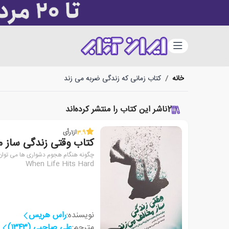
دسته‌بندی
خانه
/
کتاب زمانی که زندگی ضربه می زند
2
ناشر این کتاب را منتشر کرده‌اند
3.9
از
1
رأی
کتاب وقتی زندگی ساز م
چگونه هنگام هجوم دشواری ها می توان
When Life Hits Hard
نویسنده:
راس هریس
مترجم:
علی صاحبی (۱۳۴۳)