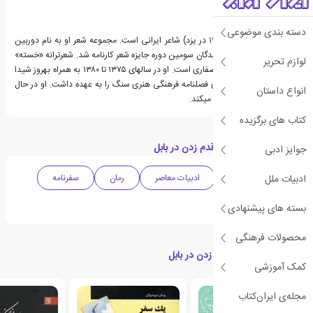
دسته بندی موضوعی
عباس صفاری (متولد ۱۳۳۰ در یزد) شاعر ایرانی است. مجموعه شعر او به نام دوربین
قدیمی در سال ۱۳۸۲ از برندگان سومین دوره جایزه شعر کارنامه شد. شعرترانه «خسته»
لوازم تحریر
از فرهاد مهراد نیز سروده صفاری است. او در سالهای ۱۳۷۵ تا ۱۳۸۰ به همراه بهروز شیدا
و حسین نوشآذر سردبیری فصلنامه فرهنگی هنری سنگ را به عهده داشت. او در حال
انواع داستان
حاضر در لسآنجلس زندگی میکند.
کتاب های برگزیده
دسته بندی های کتاب قدم زدن در بابل
جوایز ادبی
ادبیات ملل
ادبیات داستانی
ادبیات معاصر
رمان
سفرنامه
ادبیات ایران
بسته های پیشنهادی
محصولات فرهنگی
کتاب های مرتبط با قدم زدن در بابل
کمک آموزشی
مجله‌ی ایران‌کتاب