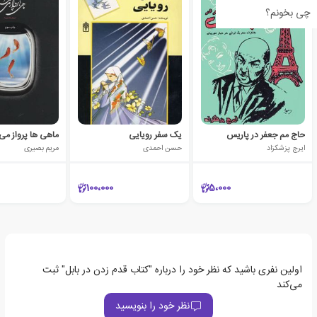
چی بخونم؟
حاج مم جعفر در پاریس
یک سفر رویایی
ماهی ها پرواز می 
ایرج پزشکزاد
حسن احمدی
مریم بصیری
100،000
5،000
اولین نفری باشید که نظر خود را درباره "کتاب قدم زدن در بابل" ثبت
می‌کند
نظر خود را بنویسید