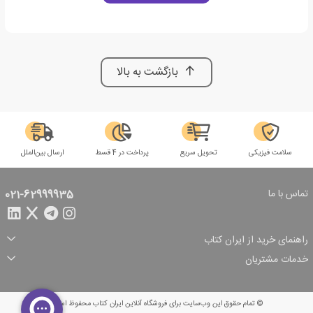
بازگشت به بالا
سلامت فیزیکی
تحویل سریع
پرداخت در 4 قسط
ارسال بین‌الملل
تماس با ما
021-62999935
راهنمای خرید از ایران کتاب
ثبت سفارش
شیوه پرداخت
خدمات مشتریان
تخفیف‌های خرید
شرایط ارسال سفارش
درباره ما
شرایط استفاده
حریم خصوصی
پیگیری سفارش
بازگرداندن سفارش
پرسش‌های متداول
© تمام حقوق این وب‌سایت برای فروشگاه آنلاین ایران کتاب محفوظ است.