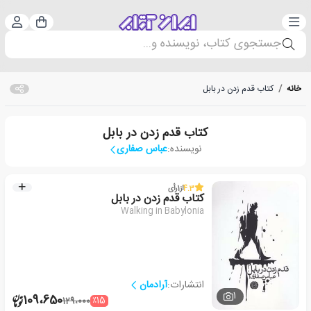
دسته‌بندی
ورود 
سبد خرید
جستجوی کتاب، نویسنده و...
خانه
/
کتاب قدم زدن در بابل
کتاب قدم زدن در بابل
نویسنده:
عباس صفاری
4.3
از
1
رأی
کتاب قدم زدن در بابل
Walking in Babylonia
انتشارات:
آرادمان
1
109،650
٪15
129،000