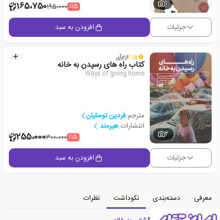
1
165،750
٪15
195،000
جزئیات
افزودن به سبد
4.15
از
2
رأی
کتاب راه های رسیدن به خانه
Ways of going home
مترجم:
فردین توسلیان
انتشارات:
هیرمند
2
255،000
٪15
300،000
جزئیات
افزودن به سبد
معرفی
دسته‌بندی
نکوداشت
نظرات