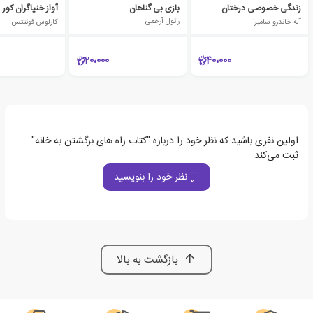
زندگی خصوصی درختان
بازی بی گناهان
آواز خنیاگران کور
آله خاندرو سامبرا
رائول آرخمی
کارلوس فوئنتس
20،000
40،000
اولین نفری باشید که نظر خود را درباره "کتاب راه های برگشتن به خانه"
ثبت می‌کند
نظر خود را بنویسید
بازگشت به بالا