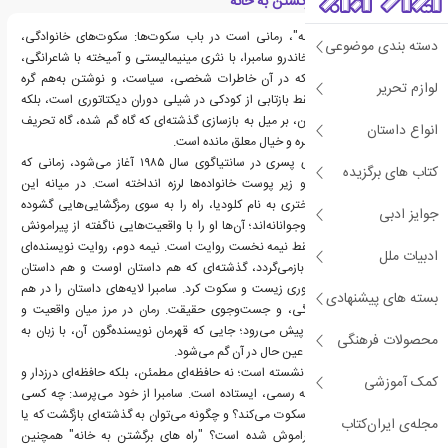
معرفی کتاب راه های برگشتن به خانه
"راه های برگشتن به خانه"، رمانی است در باب سکوت‌ها: سکوت‌های خانوادگی،
دسته بندی موضوعی
تاریخی و نویسنده‌وار. الخاندرو سامبرا، با نثری مینیمالیستی و آمیخته با شاعرانگی،
جهانی را تصویر می‌کند که در آن خاطرات شخصی، سیاست، و نوشتن به‌هم گره
لوازم تحریر
خورده‌اند. این رمان نه فقط بازتابی از کودکی در شیلی دوران دیکتاتوری است، بلکه
تأملی است بر خود نوشتن، بر میل به بازسازی گذشته‌ای که گاه گم شده، گاه تحریف
انواع داستان
شده، و اغلب در میان خاطره و خیال معلق مانده است.
داستان از خلال چشم‌های پسری در سانتیاگوی سال ۱۹۸۵ آغاز می‌شود، زمانی که
کتاب های برگزیده
زلزله‌ای زیر پوست شهر و زیر پوست خانواده‌ها لرزه انداخته است. در میانه این
لرزش‌ها، آشنایی او با دختری به نام کلودیا، راه را به سوی رمزگشایی‌هایی گشوده
جوایز ادبی
می‌کند که فراتر از عشق نوجوانانه‌اند؛ آن‌ها او را با واقعیت‌هایی ناگفته از پیرامونش
مواجه می‌کنند. اما این فقط نیمه نخست روایت است. نیمه دوم، روایت نویسنده‌ای
ادبیات ملل
است که به گذشته خود بازمی‌گردد، گذشته‌ای که هم داستان اوست و هم داستان
نسلی که در سایه دیکتاتوری زیست و سکوت کرد. سامبرا لایه‌های داستان را در هم
بسته های پیشنهادی
می‌تابد: کودکی، نویسندگی، و جست‌وجوی حقیقت. رمان در مرز میان واقعیت و
خیال، اعتراف و داستان، پیش می‌رود؛ جایی که قهرمان نویسنده‌گون آن، با زبان به
محصولات فرهنگی
گذشته نفوذ می‌کند - و در عین حال در آن گم می‌شود.
در مرکز این رمان، حافظه نشسته است؛ نه حافظه‌ای مطمئن، بلکه حافظه‌ای درزدار و
کمک آموزشی
شخصی که در برابر حافظه رسمی، ایستاده است. سامبرا از خود می‌پرسد: چه کسی
روایت می‌کند؟ چه کسی سکوت می‌کند؟ و چگونه می‌توان به گذشته‌ای بازگشت که یا
مجله‌ی ایران‌کتاب
گفته نشده یا به عمد فراموش شده است؟ "راه های برگشتن به خانه" همچنین