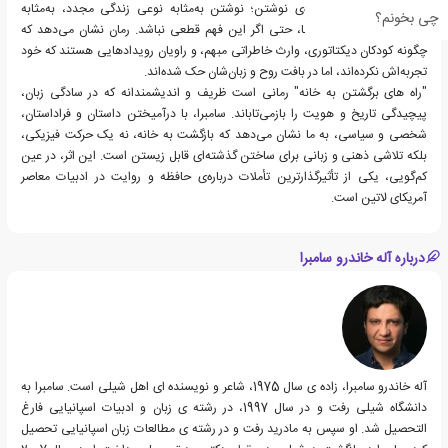
درون‌نگری‌ای است درباره‌ی نوشتن؛ نوشتن به‌مثابه نوعی زندگی مجدد، به‌مثابه
چی بخونم؟
شیوه‌ای برای فهم ریشه‌ها، حتی اگر این فهم قطعی نباشد. رمان نشان می‌دهد که
چگونه کودکان دیکتاتوری، وارث خاطراتی مبهم، و راویان رویدادهایی هستند که خود
تجربه‌اش نکرده‌اند، اما در بافت روح و زبان‌شان حک شده‌اند.
"راه های برگشتن به خانه" رمانی است ظریف و اندیشمندانه که در سادگی زبان،
پیچیدگی تاریخ و هویت را بازمی‌تاباند. سامبرا، با درآمیختن داستان و فراداستان،
شخصی و سیاسی، به ما نشان می‌دهد که بازگشت به خانه، نه یک حرکت فیزیکی،
بلکه تلاشی ذهنی و زبانی برای ساختن گذشته‌ای قابل زیستن است. این اثر، در عین
کم‌گویی، یکی از تأثیرگذارترین تأملات درباره‌ی حافظه و روایت در ادبیات معاصر
آمریکای لاتین است.
درباره آله خاندرو سامبرا
آله خاندرو سامبرا، زاده ی سال 1975، شاعر و نویسنده ای اهل شیلی است. سامبرا به
دانشگاه شیلی رفت و در سال 1997، در رشته ی زبان و ادبیات اسپانیایی فارغ
التحصیل شد. او سپس به مادرید رفت و در رشته ی مطالعات زبان اسپانیایی تحصیل