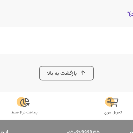
)"
بازگشت به بالا
تحویل سریع
پرداخت در 4 قسط
ن
از ج