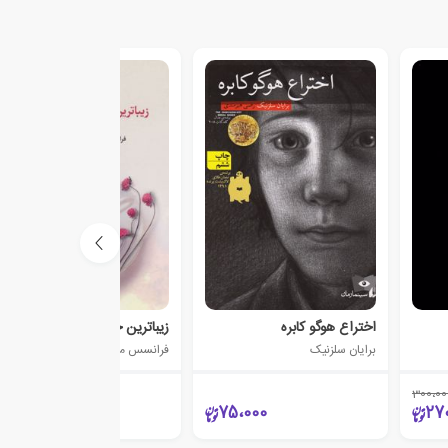
اختراع هوگو کابره
زیباترین جای جهان این جاست
برایان سلزنیک
فرانسس میرالس
300،00
180،000
75،000
27