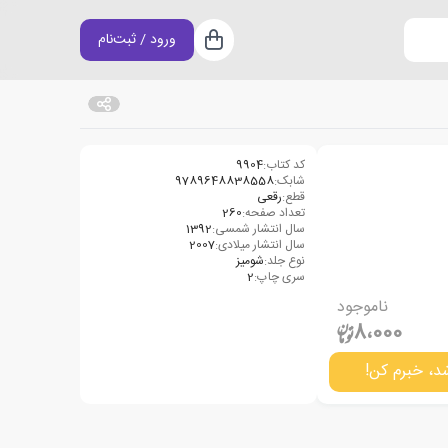
ورود / ثبت‌نام
سبد خرید
کد کتاب:
9904
شابک:
9789648838558
قطع:
رقعی
تعداد صفحه:
260
سال انتشار شمسی:
1392
سال انتشار میلادی:
2007
نوع جلد:
شومیز
سری چاپ:
2
ناموجود
8،000
د، خبرم کن!