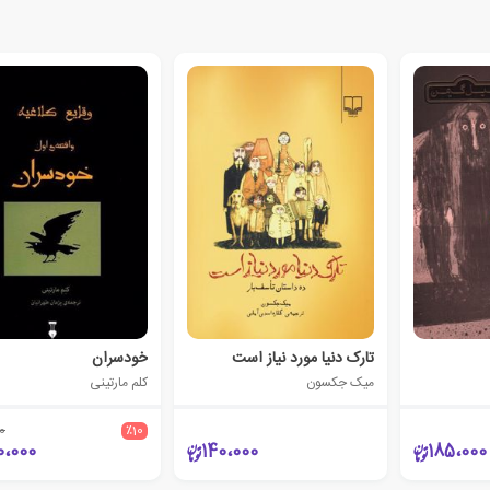
تارک دنیا مورد نیاز است
خودسران
میک جکسون
کلم مارتینی
0
٪10
0،000
140،000
185،000