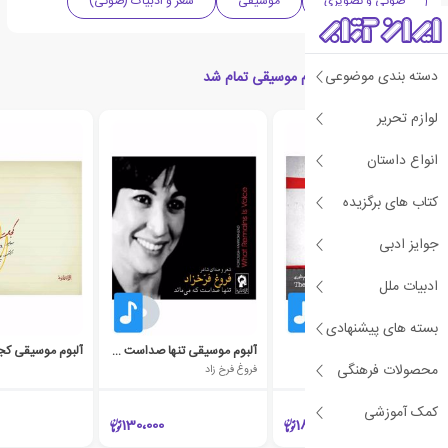
صوتی و تصویری
موسیقی
شعر و ادبیات (صوتی)
دسته بندی موضوعی
محصولات مرتبط با آلبوم موسیقی تمام شد
لوازم تحریر
انواع داستان
کتاب های برگزیده
جوایز ادبی
ادبیات ملل
بسته های پیشنهادی
آلبوم موسیقی نخست
آلبوم موسیقی تنها صداست که می ماند
محصولات فرهنگی
فروغ فرخ زاد
کمک آموزشی
130،000
180،000