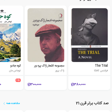
The Trial
مجموعه اشعار ژاک پره ور
کوه جادو
فرانتس کافکا
ژاک پرور
توماس مان
٪5
0
300،000
380،000
صد کتاب برتر قرن 21
مشاهده همه