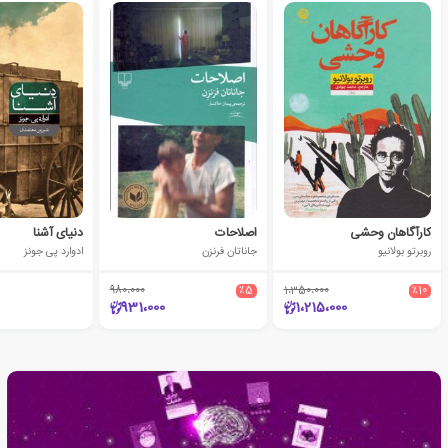
کارآگاهان وحشی
اصلاحات
دنیای آشنا
روبرتو بولانیو
جاناتان فرنزن
ادوارد پی جونز
980،000
٪5
1،350،000
٪10
931،000
1،215،000