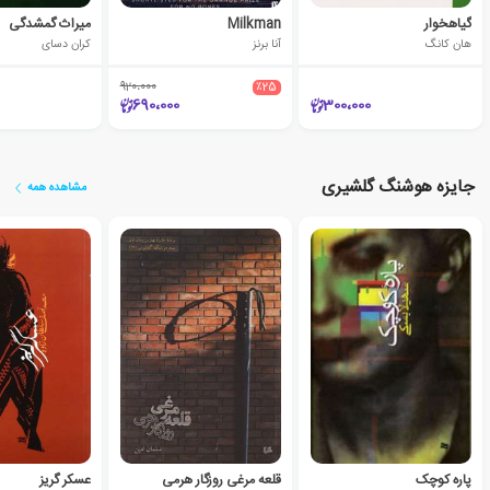
گیاهخوار
Milkman
میراث گمشدگی
هان کانگ
آنا برنز
کران دسای
920،000
٪25
690،000
300،000
جایزه هوشنگ گلشیری
مشاهده همه
پاره کوچک
قلعه مرغی روزگار هرمی
عسکر گریز