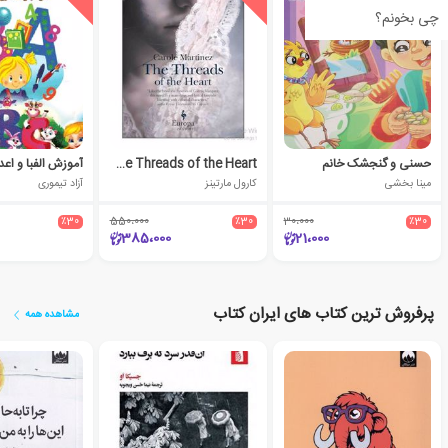
چی بخونم؟
حسنی و گنجشک خانم
The Threads of the Heart
آموزش الفبا و اعد
مینا بخشی
کارول مارتینز
آزاد تیموری
٪30
550،000
٪30
30،000
٪30
385،000
21،000
پرفروش ترین کتاب های ایران کتاب
مشاهده همه