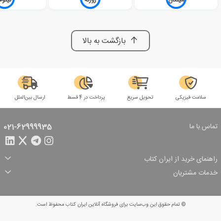
بازگشت به بالا
سلامت فیزیکی
تحویل سریع
پرداخت در 4 قسط
ارسال بین‌الملل
تماس با ما
021-62999935
راهنمای خرید از ایران کتاب
ثبت سفارش
شیوه پرداخت
خدمات مشتریان
تخفیف‌های خرید
شرایط ارسال سفارش
درباره ما
شرایط استفاده
حریم خصوصی
پیگیری سفارش
بازگرداندن سفارش
پرسش‌های متداول
© تمام حقوق این وب‌سایت برای فروشگاه آنلاین ایران کتاب محفوظ است.