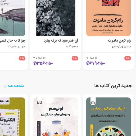
رام کردن ماموت
آن قدر سرد که برف ببارد
جردن پیترسون
جسیکا او
جولی اسمیت
٪5
375،000
٪5
715،000
٪5
356،250
679،250
جدید ترین کتاب ها
مشاهده همه