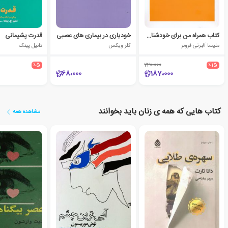
کتاب همراه من برای خودشناسی و مهارت های زندگی
خودیاری در بیماری های عصبی
قدرت پشیمانی
ملیسا آلبرتی فرونر
کلر ویکس
دانیل پینک
٪5
220،000
٪15
68،000
187،000
کتاب هایی که همه ی زنان باید بخوانند
مشاهده همه