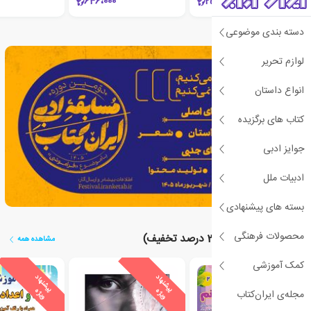
646،000
254،600
دسته بندی موضوعی
لوازم تحریر
انواع داستان
کتاب های برگزیده
جوایز ادبی
ادبیات ملل
بسته های پیشنهادی
محصولات فرهنگی
🔥جشنواره فروش (30 درصد تخفیف)
مشاهده همه
کمک آموزشی
ی
ش
ن
ه
ا
د
و
ی
ژ
ی
ش
ن
ه
ا
د
و
ی
ژ
ی
ش
ن
ه
ا
د
و
ی
ژ
پ
ه
پ
ه
پ
ه
مجله‌ی ایران‌کتاب