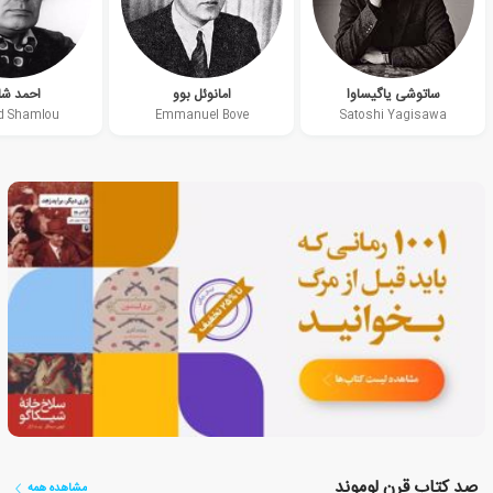
ساتوشی یاگیساوا
امانوئل بوو
احمد شا
 Shamlou
Emmanuel Bove
Satoshi Yagisawa
صد کتاب قرن لوموند
مشاهده همه