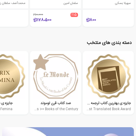
سهیلا بسکی
سلمان امین
محمدآصف سلطان زا
210،000
٪15
178،500
800
دسته بندی های منتخب
جایزه ی بهترین کتاب ترجمه شده آمریکا
صد کتاب قرن لوموند
جایزه ی ف
x Femina
Le Mondes 100 Books of the Century
Best Translated Book Award