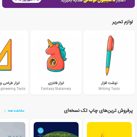
لوازم تحریر
نوشت افزار
ابزار فانتزی
ابزار طراحی 
gineering Tools
Fantasy Stationery
Writing Tools
پرفروش ترین‌های چاپ تک نسخه‌ای
مشاهده همه