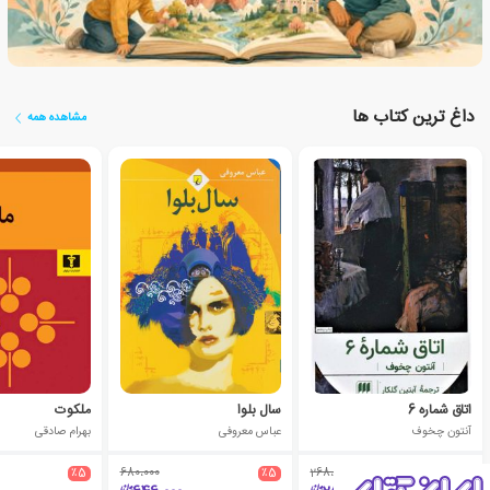
داغ ترین کتاب ها
مشاهده همه
اتاق شماره 6
سال بلوا
ملکوت
آنتون چخوف
عباس معروفی
بهرام صادقی
٪5
680،000
٪5
268،000
٪5