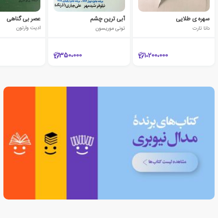
سهره ی طلایی
آبی ترین چشم
عصر بی گناهی
دانا تارت
تونی موریسون
ادیت وارتون
350،000
1،200،000