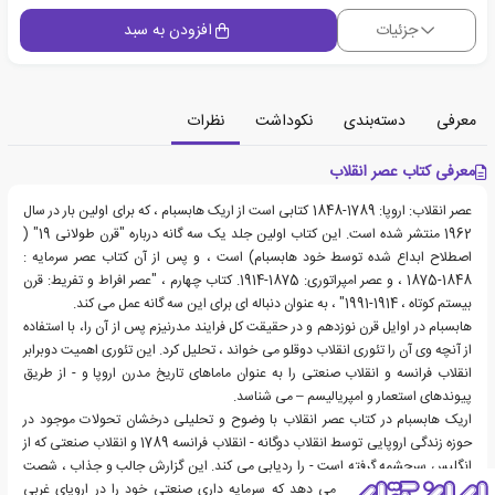
جزئیات
افزودن به سبد
معرفی
دسته‌بندی
نکوداشت
نظرات
معرفی کتاب عصر انقلاب
عصر انقلاب: اروپا: 1789-1848 کتابی است از اریک هابسبام ، که برای اولین بار در سال
1962 منتشر شده است. این کتاب اولین جلد یک سه گانه درباره "قرن طولانی 19" (
اصطلاح ابداع شده توسط خود هابسبام) است ، و پس از آن کتاب عصر سرمایه :
1848-1875 ، و عصر امپراتوری: 1875-1914. کتاب چهارم ، "عصر افراط و تفریط: قرن
بیستم کوتاه ، 1914-1991" ، به عنوان دنباله ای برای این سه گانه عمل می کند.
هابسبام در اوایل قرن نوزدهم و در حقیقت کل فرایند مدرنیزم پس از آن را، با استفاده
از آنچه وی آن را تئوری انقلاب دوقلو می خواند ، تحلیل کرد. این تئوری اهمیت دوبرابر
انقلاب فرانسه و انقلاب صنعتی را به عنوان ماماهای تاریخ مدرن اروپا و - از طریق
پیوندهای استعمار و امپریالیسم – می شناسد.
اریک هابسبام در کتاب عصر انقلاب با وضوح و تحلیلی درخشان تحولات موجود در
حوزه زندگی اروپایی توسط انقلاب دوگانه - انقلاب فرانسه 1789 و انقلاب صنعتی که از
انگلیس سرچشمه گرفته است - را ردیابی می کند. این گزارش جالب و جذاب ، شصت
سال قابل توجه را نشان می دهد که سرمایه داری صنعتی خود را در اروپای غربی