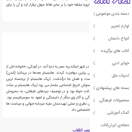
تأسیس کرد و هنگامی که اروپا سلطه خود را بر سایر نقاط جهان برقرار کرد و آن را برای
نیم قرن نگه داشت.
دسته بندی موضوعی
لوازم تحریر
درباره اریک هابسبام
انواع داستان
کتاب های برگزیده
جوایز ادبی
وی در یک فامیل یهودی و در شهر اسکندریه مصر به دنیا آمد. در کودکی، خانواده اش از
اسکندریه به وین و سپس برلین مهاجرت کردند. هابسبام بعدها در بریتانیا (لندن)
ادبیات ملل
سکنی گزید. همان جا زیست و همان جا درگذشت. اریک هابسبام از برجسته ترین
مورخان عصر ما و از پیشکسوتان تاریخ اجتماعی بشمار می رود.اریک هابسبام بر سنّت
بسته های پیشنهادی
روشنگری تکیه داشت، عدالت خواه بود و در توصیف نبردهای طبقاتی، به محرومان
نگاه جانبدارانه داشت. زندگی و آثار وی متأثر از دلبستگی و تعهد به سوسیالیسم بود.
محصولات فرهنگی
زندگیش را به اعتلای جنبش نظری و عملی تهیدستان علیه سرمایه جهانی و سیاست ها
و تئوری های توجیه گر آن اختصاص داد.
کمک آموزشی
مجله‌ی ایران‌کتاب
دسته بندی های کتاب عصر انقلاب