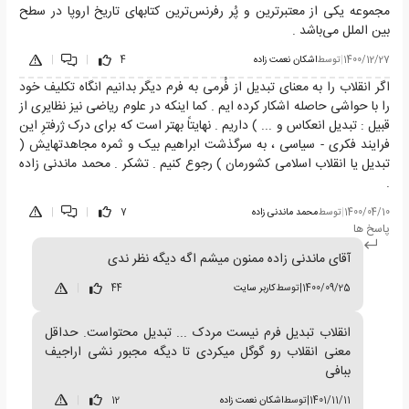
مجموعه یکی از معتبرترین و پُر رفرنس‌ترین کتابهای تاریخ اروپا در سطح
بین الملل می‌باشد .
1400/12/27
|
توسط
اشکان نعمت زاده
4
|
|
اگر انقلاب را به معنای تبدیل از فُرمی به فرم دیگر بدانیم انگاه تکلیف خود
را با حواشی حاصله اشکار کرده ایم . کما اینکه در علوم ریاضی نیز نظایری از
قبیل : تبدیل انعکاس و ... ) داریم . نهایتاً بهتر است که برای درک ژرفترِ این
فرایند فکری - سیاسی ، به سرگذشت ابراهیم بیک و ثمره مجاهدتهایش (
تبدیل یا انقلاب اسلامی کشورمان ) رجوع کنیم . تشکر . محمد ماندنی زاده
.
1400/04/10
|
توسط
محمد ماندنی زاده
7
|
|
پاسخ ها
آقای ماندنی زاده ممنون میشم اگه دیگه نظر ندی
1400/09/25
|
توسط
کاربر سایت
44
|
انقلاب تبدیل فرم نیست مردک ... تبدیل محتواست. حداقل
معنی انقلاب رو گوگل میکردی تا دیگه مجبور نشی اراجیف
ببافی
1401/11/11
|
توسط
اشکان نعمت زاده
12
|