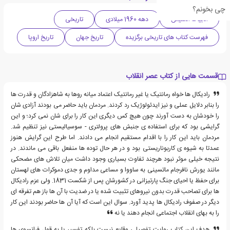
چی بخونم؟
ادبیات انگلیس
دهه 1960 میلادی
تاریخی
فهرست کتاب های تاریخی برگزیده
تاریخ جهان
تاریخ اروپا
قسمت هایی از کتاب عصر انقلاب
رادیکال ها خواه رمانتیک یا غیر رمانتیک اعتماد میانه روها به شاهزادگان و قدرت ها
را بنابر دلایل عملی و نیز ایدئولوژیک رد کردند. مردمان باید حاضر می بودند آزادی شان
را خودشان به دست آورند چون هیچ کس دیگری این کار را برای شان نمی کرد؛ و این
گرایشی بود که برای استفاده ی جنبش های پرولتری - سوسیالیستی نیز تنظیم شد.
مردمان باید این کار را با اقدام مستقیم انجام می دادند. اما طرح این گرایش هنوز
عمدتا به شیوه ی کاربوناریستی بود و در هر حال توده ها منفعل باقی می ماندند. در
نتیجه خیلی موثر نبود هرچند تفاوت بسیاری وجود داشت میان تلاش های مضحکی
مانند یورش نافرجام ماتسینی به ساووا و مساعی مداوم و جدی دموکرات های لهستان
برای حفظ یا احیای جنگ پارتیزانی در کشورشان پس از شکست 1831. ولی عزم رادیکال
ها برای تصاحب قدرت بدون نیروهای تثبیت شده یا در ضدیت با آن ها باز هم تفرقه ای
دیگر در صفوف رادیکال ها پدید آورد. سوال این است که آیا آن ها حاضر بودند این کار
را به بهای انقلاب اجتماعی انجام دهند یا نه
هدف این کتاب روایت تفصیلی وقایع نیست بلکه تفسیر یا به قول فرانسوی ها