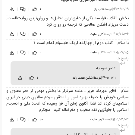
1403/02/29
|
توسط
کتاب باز
1
|
|
بخش انقلاب فرانسه یکی از دقیق‌ترین تحلیل‌ها و روان‌ترین روایت‌ااست.
دست مریزاد اشکان صالحی که ترجمه رو روان کرد.
1402/05/26
|
توسط
کاربر سایت
1
|
|
با سلام .. کتاب دوم از چهارگانه اریک هابسبام کدام است ؟
1401/07/25
|
توسط
کاربر سایت
0
|
|
پاسخ ها
عصر سرمایه
1401/11/11
|
توسط
اشکان نعمت زاده
1
|
سلام . آقای مهرداد عزیز ، ملت سرفراز ما بخش مهمی از عمر معنوی و
سیاسی خویش را صرف بهبود امور و استقرار مردم سالاری دینی در ایران
اسلامیمان کرده اند فلذا اکنون زمان آن فرا رسیده که اتحاد ملی و انسجام
اسلامی را جایگزین نقد مخرب و مغرضانه کنیم . مچکرم .
1401/03/03
|
توسط
کاربر سایت
20
|
|
پاسخ ها