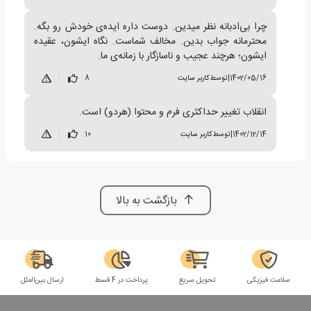
چرا بی‌ادبانه نظر میدین. دوست داره ایده‌ی خودش رو بگه.
محترمانه جواب بدین. مخالف شماست. نگاه ایشون، عقیده
ایشون؛ هرچند عجیب و ناسازگار با زمانه‌ی ما.
1402/05/16
|
توسط
کاربر سایت
8
|
انقلاب تغییر حداکثری فرم و محتوا (هردو) است.
1402/12/14
|
توسط
کاربر سایت
10
|
بازگشت به بالا
سلامت فیزیکی
تحویل سریع
پرداخت در 4 قسط
ارسال بین‌الملل