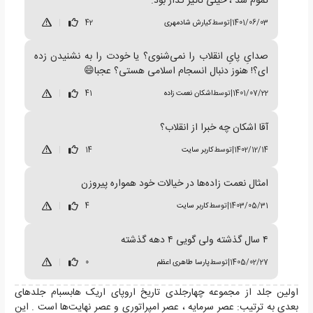
تموم شد ، خیلی تاثیر گذار بود.
1401/06/03
|
توسط
کیارش شادمهری
42
|
صدایِ پایِ انقلاب را نمی‌شنوی؟ یا خودت را به نشنیدن زده
ای؟! هنوز دنبال انسجام اسلامی هستی؟ عجبا😄
1401/07/22
|
توسط
اشکان نعمت زاده
41
|
آقا اشکان چه خبرا از انقلاب؟
1402/12/14
|
توسط
کاربر سایت
14
|
امثال نعمت زاده‌ها در خیالات خود همواره پیروزن
1403/05/31
|
توسط
کاربر سایت
4
|
۴ سال گذشته ولی گویی ۴ دهه گذشته
1405/02/27
|
توسط
پارسا طاهری اعظم
0
|
اولین جلد از مجموعه چهارجلدی تاریخ اروپای اریک هابسبام جلدهای
بعدی به ترتیب: عصر سرمایه ، عصر امپراتوری و عصر نهایت‌ها است . این