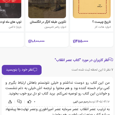
تاریخ چیست ؟
تکوین طبقه کارگر در انگلستان
توپ های ماه اوت
ادوارد هالت کار
ادوارد پالمر تامپسون
باربارا تاکمن
1،800،000
455،000
نظر کاربران در مورد "کتاب عصر انقلاب"
نظر خود را بنویسید
7
نظر تا این لحظه ثبت شده است
من این کتاب رو دوست نداشتم و خیلی نتونستم باهاش ارتباط بگیرم و
کمی برام خسته کننده بود و هم محتوا و ترجمه اش خیلی به دلم ننشست
و خواندن این کتاب رو توصیه نمی‌کنم. برید کتاب تو دل برو خوب بخونید.
1405/04/12
|
توسط
رحیم عین الهی
0
|
|
به ترتیب عصر انقلاب عصر سرمایه عصر امپراطوری وعصر نهایت‌ها پیشنهاد
میشه کتاب صنعت امپراطوری هم بخونید